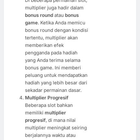
Di beberapa permainan slot,
multiplier juga hadir dalam
bonus round
atau
bonus
game
. Ketika Anda memicu
bonus round dengan kondisi
tertentu, multiplier akan
memberikan efek
pengganda pada hadiah
yang Anda terima selama
bonus game. Ini memberi
peluang untuk mendapatkan
hadiah yang lebih besar dari
sekadar permainan dasar.
Multiplier Progresif
Beberapa slot bahkan
memiliki
multiplier
progresif
, di mana nilai
multiplier meningkat seiring
berjalannya waktu atau