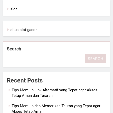
slot
situs slot gacor
Search
SEARCH
Recent Posts
Tips Memilih Link Alternatif yang Tepat agar Akses
Tetap Aman dan Terarah
Tips Memilih dan Memeriksa Tautan yang Tepat agar
Akses Tetap Aman