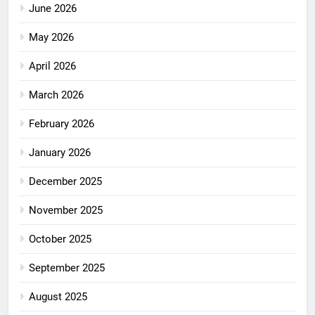
June 2026
May 2026
April 2026
March 2026
February 2026
January 2026
December 2025
November 2025
October 2025
September 2025
August 2025