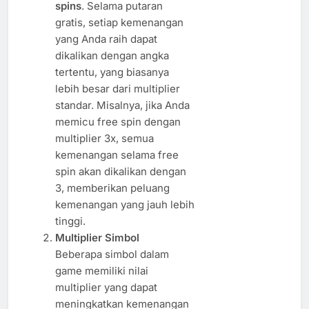
spins
. Selama putaran
gratis, setiap kemenangan
yang Anda raih dapat
dikalikan dengan angka
tertentu, yang biasanya
lebih besar dari multiplier
standar. Misalnya, jika Anda
memicu free spin dengan
multiplier 3x, semua
kemenangan selama free
spin akan dikalikan dengan
3, memberikan peluang
kemenangan yang jauh lebih
tinggi.
Multiplier Simbol
Beberapa simbol dalam
game memiliki nilai
multiplier yang dapat
meningkatkan kemenangan