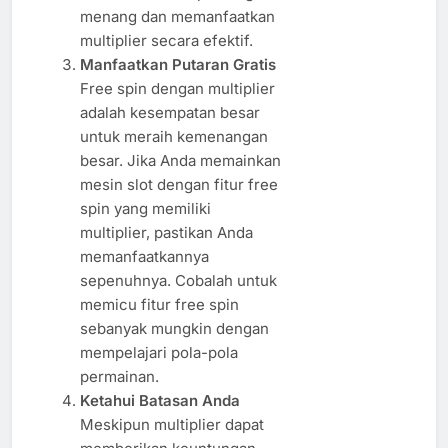
menang dan memanfaatkan
multiplier secara efektif.
Manfaatkan Putaran Gratis
Free spin dengan multiplier
adalah kesempatan besar
untuk meraih kemenangan
besar. Jika Anda memainkan
mesin slot dengan fitur free
spin yang memiliki
multiplier, pastikan Anda
memanfaatkannya
sepenuhnya. Cobalah untuk
memicu fitur free spin
sebanyak mungkin dengan
mempelajari pola-pola
permainan.
Ketahui Batasan Anda
Meskipun multiplier dapat