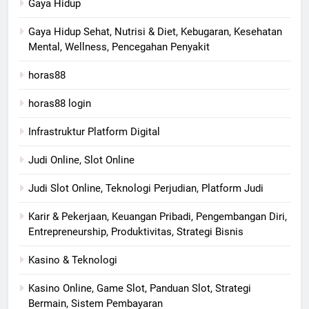
Gaya Hidup
Gaya Hidup Sehat, Nutrisi & Diet, Kebugaran, Kesehatan
Mental, Wellness, Pencegahan Penyakit
horas88
horas88 login
Infrastruktur Platform Digital
Judi Online, Slot Online
Judi Slot Online, Teknologi Perjudian, Platform Judi
Karir & Pekerjaan, Keuangan Pribadi, Pengembangan Diri,
Entrepreneurship, Produktivitas, Strategi Bisnis
Kasino & Teknologi
Kasino Online, Game Slot, Panduan Slot, Strategi
Bermain, Sistem Pembayaran