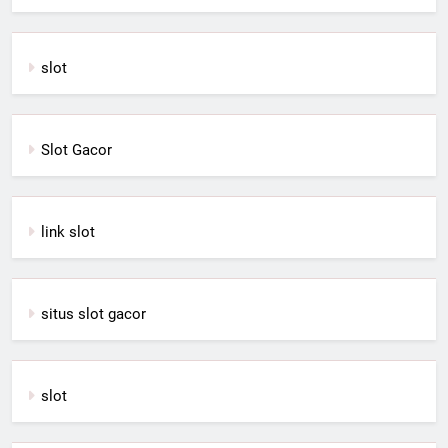
slot
Slot Gacor
link slot
situs slot gacor
slot