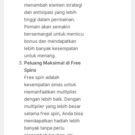
menambah elemen strategi
dan antisipasi yang lebih
tinggi dalam permainan.
Pemain akan semakin
bersemangat untuk memicu
bonus dan mendapatkan
lebih banyak kesempatan
untuk menang.
Peluang Maksimal di Free
Spins
Free spin adalah
kesempatan emas untuk
memanfaatkan multiplier
dengan lebih baik. Dengan
multiplier yang lebih besar
selama free spin, Anda bisa
mendapatkan hadiah lebih
banyak tanpa perlu