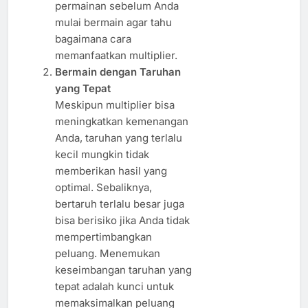
permainan sebelum Anda
mulai bermain agar tahu
bagaimana cara
memanfaatkan multiplier.
Bermain dengan Taruhan
yang Tepat
Meskipun multiplier bisa
meningkatkan kemenangan
Anda, taruhan yang terlalu
kecil mungkin tidak
memberikan hasil yang
optimal. Sebaliknya,
bertaruh terlalu besar juga
bisa berisiko jika Anda tidak
mempertimbangkan
peluang. Menemukan
keseimbangan taruhan yang
tepat adalah kunci untuk
memaksimalkan peluang