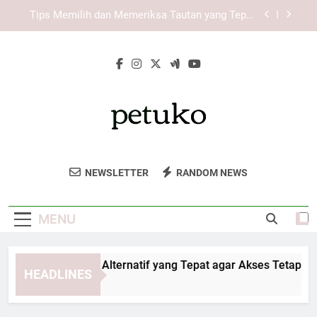
Skip
KAYA787 Alternatif dengan Sistem Akses yang
to
Lebih Stabil dan Praktis
content
Panduan Menjaga Kelancaran Akses pada
Halaman KAYA787 Login
Tips Memilih Link Alternatif yang Tepat agar
Akses Tetap Aman dan Terarah
Tips Memilih dan Memeriksa Tautan yang Tepat
agar Akses Tetap Aman
KAYA787 Alternatif dengan Sistem Akses yang
Lebih Stabil dan Praktis
Petuko
Dapatkan Produk Berkualitas Untuk Hewan
Panduan Menjaga Kelancaran Akses pada
NEWSLETTER
RANDOM NEWS
Halaman KAYA787 Login
Peliharaan Anda Di Petuko. Dari Makanan
Hingga Aksesori, Semuanya Ada Di Sini.
MENU
ps Memilih Link Alternatif yang Tepat agar Akses Tetap Aman
HEADLINES
Weeks Ago