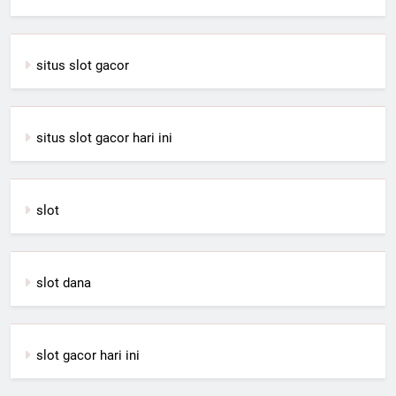
situs slot gacor
situs slot gacor hari ini
slot
slot dana
slot gacor hari ini