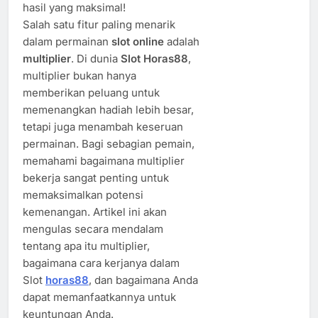
hasil yang maksimal!
Salah satu fitur paling menarik
dalam permainan
slot online
adalah
multiplier
. Di dunia
Slot Horas88
,
multiplier bukan hanya
memberikan peluang untuk
memenangkan hadiah lebih besar,
tetapi juga menambah keseruan
permainan. Bagi sebagian pemain,
memahami bagaimana multiplier
bekerja sangat penting untuk
memaksimalkan potensi
kemenangan. Artikel ini akan
mengulas secara mendalam
tentang apa itu multiplier,
bagaimana cara kerjanya dalam
Slot
horas88
, dan bagaimana Anda
dapat memanfaatkannya untuk
keuntungan Anda.