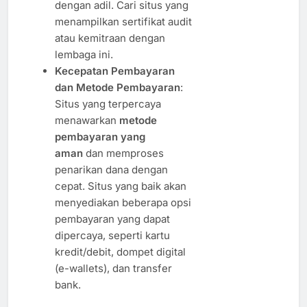
dengan adil. Cari situs yang
menampilkan sertifikat audit
atau kemitraan dengan
lembaga ini.
Kecepatan Pembayaran
dan Metode Pembayaran
:
Situs yang terpercaya
menawarkan
metode
pembayaran yang
aman
dan memproses
penarikan dana dengan
cepat. Situs yang baik akan
menyediakan beberapa opsi
pembayaran yang dapat
dipercaya, seperti kartu
kredit/debit, dompet digital
(e-wallets), dan transfer
bank.