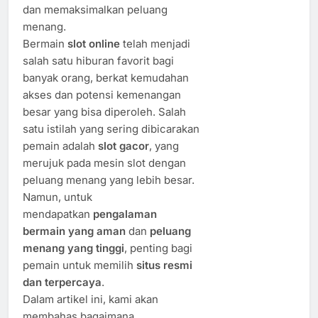
dan memaksimalkan peluang
menang.
Bermain
slot online
telah menjadi
salah satu hiburan favorit bagi
banyak orang, berkat kemudahan
akses dan potensi kemenangan
besar yang bisa diperoleh. Salah
satu istilah yang sering dibicarakan
pemain adalah
slot gacor
, yang
merujuk pada mesin slot dengan
peluang menang yang lebih besar.
Namun, untuk
mendapatkan
pengalaman
bermain yang aman
dan
peluang
menang yang tinggi
, penting bagi
pemain untuk memilih
situs resmi
dan terpercaya
.
Dalam artikel ini, kami akan
membahas bagaimana