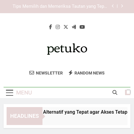
Skip
KAYA787 Alternatif dengan Sistem Akses yang
to
Lebih Stabil dan Praktis
content
Panduan Menjaga Kelancaran Akses pada
Halaman KAYA787 Login
Tips Memilih Link Alternatif yang Tepat agar
Akses Tetap Aman dan Terarah
Tips Memilih dan Memeriksa Tautan yang Tepat
agar Akses Tetap Aman
KAYA787 Alternatif dengan Sistem Akses yang
Lebih Stabil dan Praktis
Petuko
Dapatkan Produk Berkualitas Untuk Hewan
Panduan Menjaga Kelancaran Akses pada
NEWSLETTER
RANDOM NEWS
Halaman KAYA787 Login
Peliharaan Anda Di Petuko. Dari Makanan
Hingga Aksesori, Semuanya Ada Di Sini.
MENU
ps Memilih Link Alternatif yang Tepat agar Akses Tetap Aman
HEADLINES
Weeks Ago