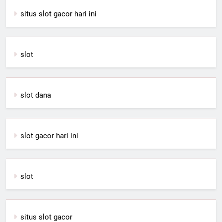
situs slot gacor hari ini
slot
slot dana
slot gacor hari ini
slot
situs slot gacor