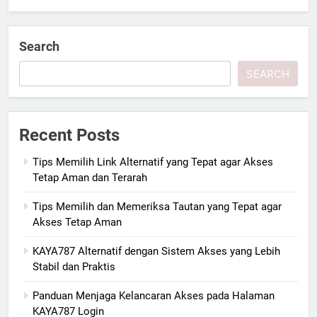
Search
SEARCH
Recent Posts
Tips Memilih Link Alternatif yang Tepat agar Akses
Tetap Aman dan Terarah
Tips Memilih dan Memeriksa Tautan yang Tepat agar
Akses Tetap Aman
KAYA787 Alternatif dengan Sistem Akses yang Lebih
Stabil dan Praktis
Panduan Menjaga Kelancaran Akses pada Halaman
KAYA787 Login