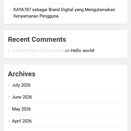
KAYA787 sebagai Brand Digital yang Mengutamakan
Kenyamanan Pengguna
Recent Comments
A WordPress Commenter
on
Hello world!
Archives
July 2026
June 2026
May 2026
April 2026