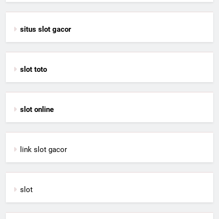
situs slot gacor
slot toto
slot online
link slot gacor
slot