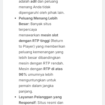
adalah
adil
dan peluang
menang Anda tidak
dipengaruhi oleh pihak lain.
Peluang Menang Lebih
Besar
: Banyak situs
terpercaya
menawarkan
mesin slot
dengan RTP tinggi
(Return
to Player) yang memberikan
peluang kemenangan yang
lebih besar dibandingkan
mesin dengan RTP rendah.
Mesin dengan
RTP di atas
96%
umumnya lebih
menguntungkan untuk
pemain dalam jangka
panjang.
Layanan Pelanggan yang
Responsif
: Situs resmi dan