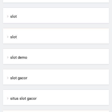
slot
slot
slot demo
slot gacor
situs slot gacor