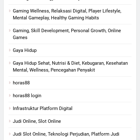
Gaming Wellness, Relaksasi Digital, Player Lifestyle,
Mental Gameplay, Healthy Gaming Habits
Gaming, Skill Development, Personal Growth, Online
Games
Gaya Hidup
Gaya Hidup Sehat, Nutrisi & Diet, Kebugaran, Kesehatan
Mental, Wellness, Pencegahan Penyakit
horas88
horas88 login
Infrastruktur Platform Digital
Judi Online, Slot Online
Judi Slot Online, Teknologi Perjudian, Platform Judi