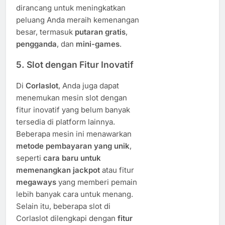
dirancang untuk meningkatkan
peluang Anda meraih kemenangan
besar, termasuk
putaran gratis
,
pengganda
, dan
mini-games
.
5.
Slot dengan Fitur Inovatif
Di
Corlaslot
, Anda juga dapat
menemukan mesin slot dengan
fitur inovatif yang belum banyak
tersedia di platform lainnya.
Beberapa mesin ini menawarkan
metode pembayaran yang unik
,
seperti
cara baru untuk
memenangkan jackpot
atau fitur
megaways
yang memberi pemain
lebih banyak cara untuk menang.
Selain itu, beberapa slot di
Corlaslot dilengkapi dengan
fitur