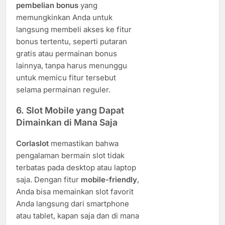
pembelian bonus
yang
memungkinkan Anda untuk
langsung membeli akses ke fitur
bonus tertentu, seperti putaran
gratis atau permainan bonus
lainnya, tanpa harus menunggu
untuk memicu fitur tersebut
selama permainan reguler.
6.
Slot Mobile yang Dapat
Dimainkan di Mana Saja
Corlaslot
memastikan bahwa
pengalaman bermain slot tidak
terbatas pada desktop atau laptop
saja. Dengan fitur
mobile-friendly
,
Anda bisa memainkan slot favorit
Anda langsung dari smartphone
atau tablet, kapan saja dan di mana