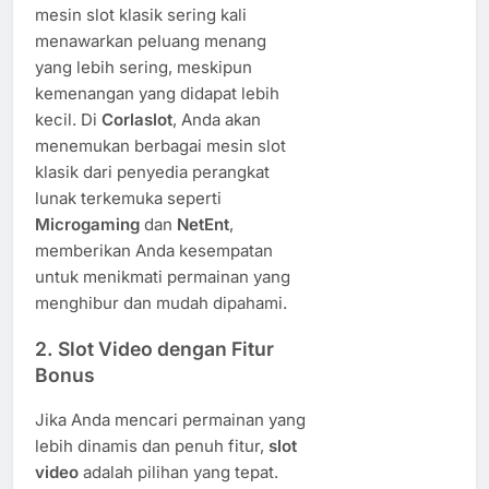
mesin slot klasik sering kali
menawarkan peluang menang
yang lebih sering, meskipun
kemenangan yang didapat lebih
kecil. Di
Corlaslot
, Anda akan
menemukan berbagai mesin slot
klasik dari penyedia perangkat
lunak terkemuka seperti
Microgaming
dan
NetEnt
,
memberikan Anda kesempatan
untuk menikmati permainan yang
menghibur dan mudah dipahami.
2.
Slot Video dengan Fitur
Bonus
Jika Anda mencari permainan yang
lebih dinamis dan penuh fitur,
slot
video
adalah pilihan yang tepat.