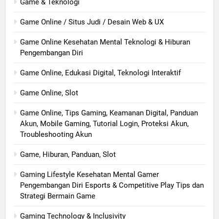
Game & Teknologi
Game Online / Situs Judi / Desain Web & UX
Game Online Kesehatan Mental Teknologi & Hiburan
Pengembangan Diri
Game Online, Edukasi Digital, Teknologi Interaktif
Game Online, Slot
Game Online, Tips Gaming, Keamanan Digital, Panduan
Akun, Mobile Gaming, Tutorial Login, Proteksi Akun,
Troubleshooting Akun
Game, Hiburan, Panduan, Slot
Gaming Lifestyle Kesehatan Mental Gamer
Pengembangan Diri Esports & Competitive Play Tips dan
Strategi Bermain Game
Gaming Technology & Inclusivity