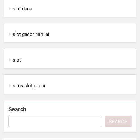
slot dana
slot gacor hari ini
slot
situs slot gacor
Search
SEARCH