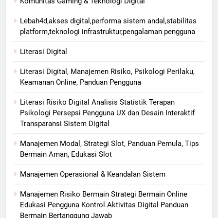
Komunitas Gaming & Teknologi Digital
Lebah4d,akses digital,performa sistem andal,stabilitas
platform,teknologi infrastruktur,pengalaman pengguna
Literasi Digital
Literasi Digital, Manajemen Risiko, Psikologi Perilaku,
Keamanan Online, Panduan Pengguna
Literasi Risiko Digital Analisis Statistik Terapan
Psikologi Persepsi Pengguna UX dan Desain Interaktif
Transparansi Sistem Digital
Manajemen Modal, Strategi Slot, Panduan Pemula, Tips
Bermain Aman, Edukasi Slot
Manajemen Operasional & Keandalan Sistem
Manajemen Risiko Bermain Strategi Bermain Online
Edukasi Pengguna Kontrol Aktivitas Digital Panduan
Bermain Bertanggung Jawab