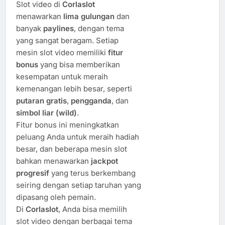
Slot video di
Corlaslot
menawarkan
lima gulungan
dan
banyak
paylines
, dengan tema
yang sangat beragam. Setiap
mesin slot video memiliki
fitur
bonus
yang bisa memberikan
kesempatan untuk meraih
kemenangan lebih besar, seperti
putaran gratis
,
pengganda
, dan
simbol liar (wild)
.
Fitur bonus ini meningkatkan
peluang Anda untuk meraih hadiah
besar, dan beberapa mesin slot
bahkan menawarkan
jackpot
progresif
yang terus berkembang
seiring dengan setiap taruhan yang
dipasang oleh pemain.
Di
Corlaslot
, Anda bisa memilih
slot video dengan berbagai tema