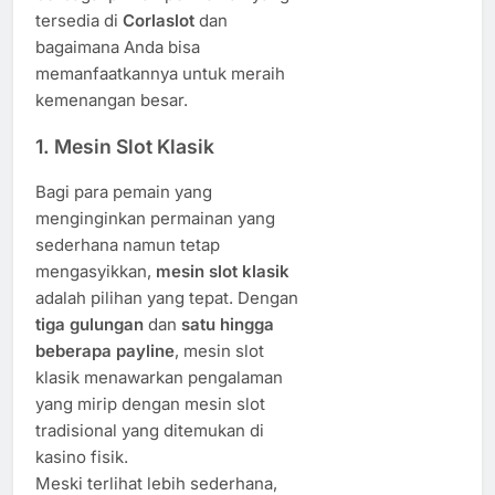
tersedia di
Corlaslot
dan
bagaimana Anda bisa
memanfaatkannya untuk meraih
kemenangan besar.
1.
Mesin Slot Klasik
Bagi para pemain yang
menginginkan permainan yang
sederhana namun tetap
mengasyikkan,
mesin slot klasik
adalah pilihan yang tepat. Dengan
tiga gulungan
dan
satu hingga
beberapa payline
, mesin slot
klasik menawarkan pengalaman
yang mirip dengan mesin slot
tradisional yang ditemukan di
kasino fisik.
Meski terlihat lebih sederhana,