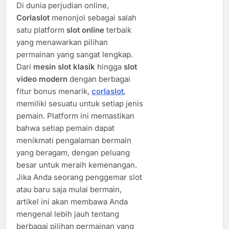
Di dunia perjudian online,
Corlaslot
menonjol sebagai salah
satu platform
slot online
terbaik
yang menawarkan pilihan
permainan yang sangat lengkap.
Dari
mesin slot klasik
hingga
slot
video modern
dengan berbagai
fitur bonus menarik,
corlaslot
,
memiliki sesuatu untuk setiap jenis
pemain. Platform ini memastikan
bahwa setiap pemain dapat
menikmati pengalaman bermain
yang beragam, dengan peluang
besar untuk meraih kemenangan.
Jika Anda seorang penggemar slot
atau baru saja mulai bermain,
artikel ini akan membawa Anda
mengenal lebih jauh tentang
berbagai pilihan permainan yang