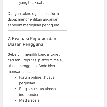
yang tidak sah.
Dengan teknologi ini, platform
dapat menghentikan ancaman
sebelum merugikan pengguna.
7. Evaluasi Reputasi dan
Ulasan Pengguna
Sebelum memilih bandar togel,
cari tahu reputasi platform melalui
ulasan pengguna. Anda bisa
mencari ulasan di:
Forum online khusus
perjudian.
Blog atau situs ulasan
independen.
Media sosial.