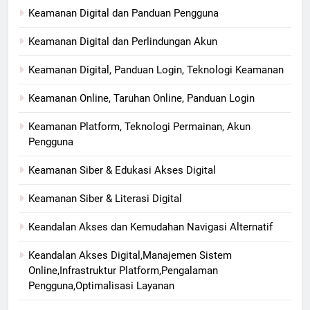
Keamanan Digital dan Panduan Pengguna
Keamanan Digital dan Perlindungan Akun
Keamanan Digital, Panduan Login, Teknologi Keamanan
Keamanan Online, Taruhan Online, Panduan Login
Keamanan Platform, Teknologi Permainan, Akun
Pengguna
Keamanan Siber & Edukasi Akses Digital
Keamanan Siber & Literasi Digital
Keandalan Akses dan Kemudahan Navigasi Alternatif
Keandalan Akses Digital,Manajemen Sistem
Online,Infrastruktur Platform,Pengalaman
Pengguna,Optimalisasi Layanan