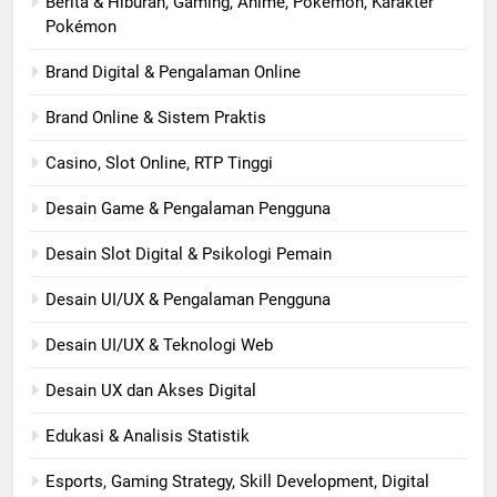
Berita & Hiburan, Gaming, Anime, Pokémon, Karakter
Pokémon
Brand Digital & Pengalaman Online
Brand Online & Sistem Praktis
Casino, Slot Online, RTP Tinggi
Desain Game & Pengalaman Pengguna
Desain Slot Digital & Psikologi Pemain
Desain UI/UX & Pengalaman Pengguna
Desain UI/UX & Teknologi Web
Desain UX dan Akses Digital
Edukasi & Analisis Statistik
Esports, Gaming Strategy, Skill Development, Digital