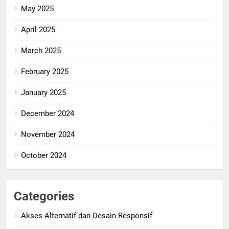
May 2025
April 2025
March 2025
February 2025
January 2025
December 2024
November 2024
October 2024
Categories
Akses Alternatif dan Desain Responsif