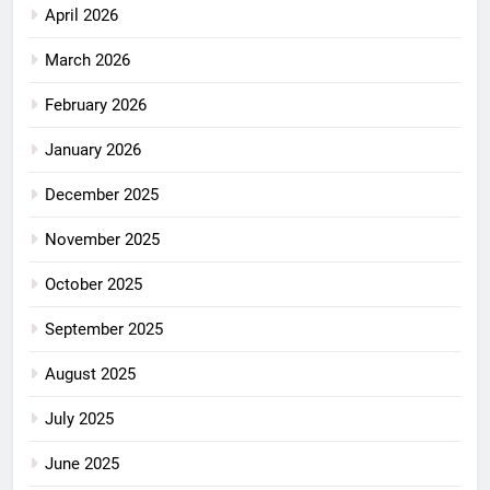
April 2026
March 2026
February 2026
January 2026
December 2025
November 2025
October 2025
September 2025
August 2025
July 2025
June 2025