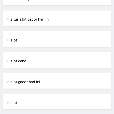
situs slot gacor hari ini
slot
slot dana
slot gacor hari ini
slot