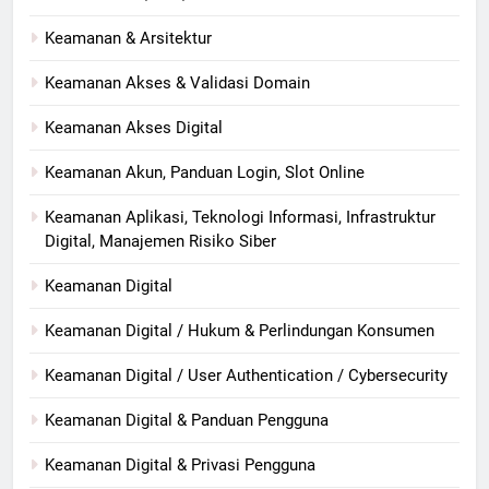
Keamanan & Arsitektur
Keamanan Akses & Validasi Domain
Keamanan Akses Digital
Keamanan Akun, Panduan Login, Slot Online
Keamanan Aplikasi, Teknologi Informasi, Infrastruktur
Digital, Manajemen Risiko Siber
Keamanan Digital
Keamanan Digital / Hukum & Perlindungan Konsumen
Keamanan Digital / User Authentication / Cybersecurity
Keamanan Digital & Panduan Pengguna
Keamanan Digital & Privasi Pengguna