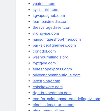
vpatees.com
sylasshirt.com
sgvapesghub.com
learnpaidmedia.com
theaveragedriver.com
vikingvise.com
nansuniqueshop4men.com
parksideofglenview.com
congdol.com
washburnillinois.org
ryptgym.com
eliteshopexpress.com
oliveandbeanboutique.com
latestpinay.com
csbakeware.com
rightbrainedmom.com
comfortpaintingandremodelingnv.com
cinematiccaptures.com
phantommobil.com