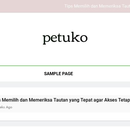
Tips Memilih dan Memeriksa Tau
KAYA787 Alternatif dengan Siste
Panduan Menjaga Kelancara
Tips Memilih Link Alternatif yang Te
uko
Tips Memilih dan Memeriksa Tau
Produk Berkualitas Untuk Hewan Peliharaan Anda Di Petuko. Da
KAYA787 Alternatif dengan Siste
SAMPLE PAGE
Panduan Menjaga Kelancara
an Memeriksa Tautan yang Tepat agar Akses Tetap Aman