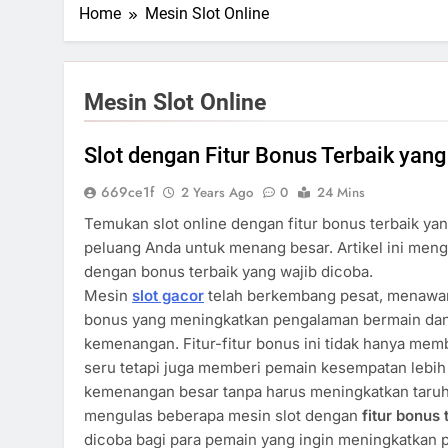
Home
Mesin Slot Online
Mesin Slot Online
Slot dengan Fitur Bonus Terbaik yan
669ce1f
2 Years Ago
0
24 Mins
Temukan slot online dengan fitur bonus terbaik y
peluang Anda untuk menang besar. Artikel ini meng
dengan bonus terbaik yang wajib dicoba.
Mesin
slot gacor
telah berkembang pesat, menawark
bonus yang meningkatkan pengalaman bermain da
kemenangan. Fitur-fitur bonus ini tidak hanya mem
seru tetapi juga memberi pemain kesempatan lebih
kemenangan besar tanpa harus meningkatkan taruhan
mengulas beberapa mesin slot dengan
fitur bonus 
dicoba bagi para pemain yang ingin meningkatkan