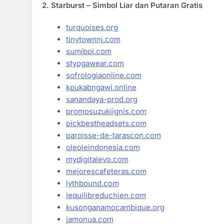
2.
Starburst – Simbol Liar dan Putaran Gratis
turquoises.org
tinytownnj.com
sumibol.com
styogawear.com
sofrologiaonline.com
kpukabngawi.online
sanandaya-prod.org
promosuzukiignis.com
pickbestheadsets.com
paroisse-de-tarascon.com
oleoleindonesia.com
mydigitalevo.com
mejorescafeteras.com
lythbound.com
lequilibreduchien.com
kusonganamocambique.org
jamonua.com