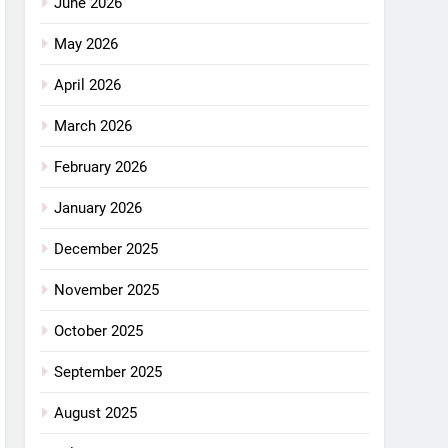
June 2026
May 2026
April 2026
March 2026
February 2026
January 2026
December 2025
November 2025
October 2025
September 2025
August 2025