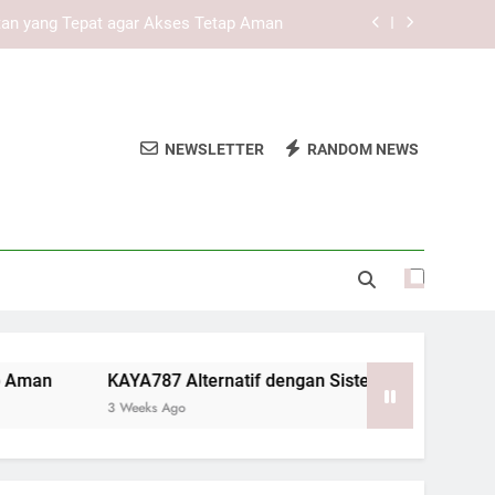
tan yang Tepat agar Akses Tetap Aman
m Akses yang Lebih Stabil dan Praktis
n Akses pada Halaman KAYA787 Login
NEWSLETTER
RANDOM NEWS
pat agar Akses Tetap Aman dan Terarah
tan yang Tepat agar Akses Tetap Aman
ri Makanan Hingga Aksesori, Semuanya Ada Di Sini.
m Akses yang Lebih Stabil dan Praktis
n Akses pada Halaman KAYA787 Login
KAYA787 Alternatif dengan Sistem Akses yang Lebih Stabil d
3 Weeks Ago