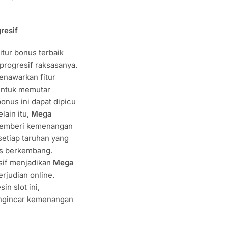
resif
itur bonus terbaik
 progresif raksasanya.
nawarkan fitur
untuk memutar
onus ini dapat dipicu
lain itu,
Mega
memberi kemenangan
setiap taruhan yang
us berkembang.
esif menjadikan
Mega
erjudian online.
n slot ini,
engincar kemenangan