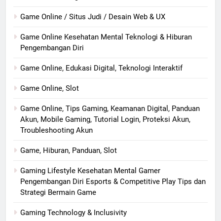
Game Online / Situs Judi / Desain Web & UX
Game Online Kesehatan Mental Teknologi & Hiburan
Pengembangan Diri
Game Online, Edukasi Digital, Teknologi Interaktif
Game Online, Slot
Game Online, Tips Gaming, Keamanan Digital, Panduan
Akun, Mobile Gaming, Tutorial Login, Proteksi Akun,
Troubleshooting Akun
Game, Hiburan, Panduan, Slot
Gaming Lifestyle Kesehatan Mental Gamer
Pengembangan Diri Esports & Competitive Play Tips dan
Strategi Bermain Game
Gaming Technology & Inclusivity