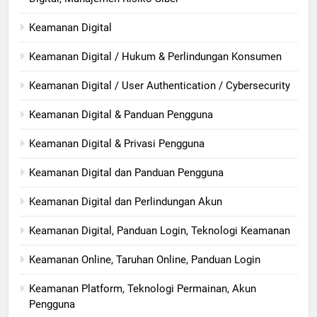
Keamanan Digital
Keamanan Digital / Hukum & Perlindungan Konsumen
Keamanan Digital / User Authentication / Cybersecurity
Keamanan Digital & Panduan Pengguna
Keamanan Digital & Privasi Pengguna
Keamanan Digital dan Panduan Pengguna
Keamanan Digital dan Perlindungan Akun
Keamanan Digital, Panduan Login, Teknologi Keamanan
Keamanan Online, Taruhan Online, Panduan Login
Keamanan Platform, Teknologi Permainan, Akun
Pengguna