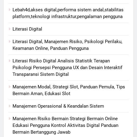
Lebah4d,akses digital,performa sistem andal,stabilitas
platform,teknologi infrastruktur,pengalaman pengguna
Literasi Digital
Literasi Digital, Manajemen Risiko, Psikologi Perilaku,
Keamanan Online, Panduan Pengguna
Literasi Risiko Digital Analisis Statistik Terapan
Psikologi Persepsi Pengguna UX dan Desain Interaktif
Transparansi Sistem Digital
Manajemen Modal, Strategi Slot, Panduan Pemula, Tips
Bermain Aman, Edukasi Slot
Manajemen Operasional & Keandalan Sistem
Manajemen Risiko Bermain Strategi Bermain Online
Edukasi Pengguna Kontrol Aktivitas Digital Panduan
Bermain Bertanggung Jawab