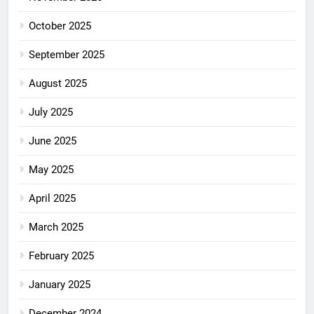
October 2025
September 2025
August 2025
July 2025
June 2025
May 2025
April 2025
March 2025
February 2025
January 2025
December 2024