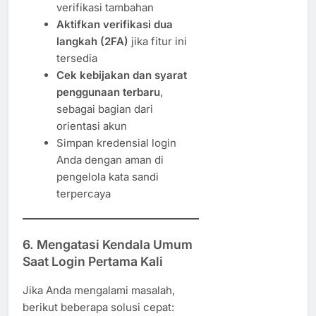
verifikasi tambahan
Aktifkan verifikasi dua
langkah (2FA)
jika fitur ini
tersedia
Cek kebijakan dan syarat
penggunaan terbaru
,
sebagai bagian dari
orientasi akun
Simpan kredensial login
Anda dengan aman di
pengelola kata sandi
terpercaya
6.
Mengatasi Kendala Umum
Saat Login Pertama Kali
Jika Anda mengalami masalah,
berikut beberapa solusi cepat: