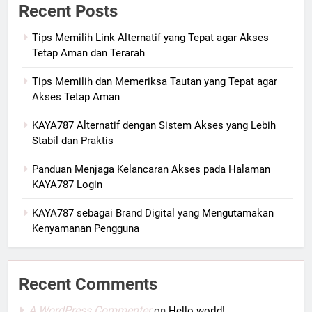
Recent Posts
Tips Memilih Link Alternatif yang Tepat agar Akses
Tetap Aman dan Terarah
Tips Memilih dan Memeriksa Tautan yang Tepat agar
Akses Tetap Aman
KAYA787 Alternatif dengan Sistem Akses yang Lebih
Stabil dan Praktis
Panduan Menjaga Kelancaran Akses pada Halaman
KAYA787 Login
KAYA787 sebagai Brand Digital yang Mengutamakan
Kenyamanan Pengguna
Recent Comments
A WordPress Commenter
on
Hello world!