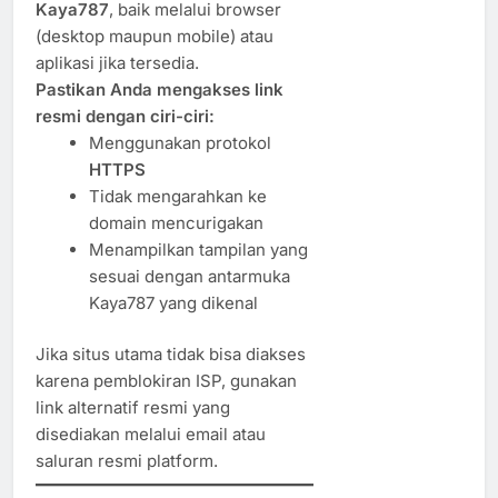
Kaya787
, baik melalui browser
(desktop maupun mobile) atau
aplikasi jika tersedia.
Pastikan Anda mengakses link
resmi dengan ciri-ciri:
Menggunakan protokol
HTTPS
Tidak mengarahkan ke
domain mencurigakan
Menampilkan tampilan yang
sesuai dengan antarmuka
Kaya787 yang dikenal
Jika situs utama tidak bisa diakses
karena pemblokiran ISP, gunakan
link alternatif resmi yang
disediakan melalui email atau
saluran resmi platform.