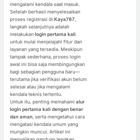
mengalami kendala saat masuk.
Setelah berhasil menyelesaikan
proses registrasi di
Kaya787
,
langkah selanjutnya adalah
melakukan
login pertama kali
untuk mulai menjelajahi fitur dan
layanan yang tersedia. Meskipun
tampak sederhana, proses login
awal ini bisa saja membingungkan
bagi sebagian pengguna baru—
terutama jika verifikasi akun belum
selesai atau jika mengalami
kendala teknis tertentu.
Untuk itu, penting memahami
alur
login pertama kali dengan benar
dan aman
, serta mengetahui cara
mengatasi kendala umum yang
mungkin muncul. Artikel ini
menyajikan panduan lengkap