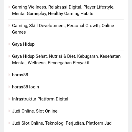
Gaming Wellness, Relaksasi Digital, Player Lifestyle,
Mental Gameplay, Healthy Gaming Habits
Gaming, Skill Development, Personal Growth, Online
Games
Gaya Hidup
Gaya Hidup Sehat, Nutrisi & Diet, Kebugaran, Kesehatan
Mental, Wellness, Pencegahan Penyakit
horas88
horas88 login
Infrastruktur Platform Digital
Judi Online, Slot Online
Judi Slot Online, Teknologi Perjudian, Platform Judi