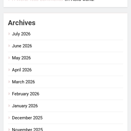
Archives
July 2026
June 2026
May 2026
April 2026
March 2026
February 2026
January 2026
December 2025
November 2025