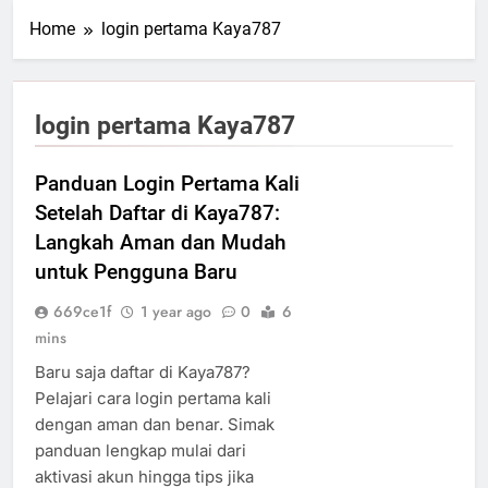
Home
login pertama Kaya787
login pertama Kaya787
Panduan Login Pertama Kali
Setelah Daftar di Kaya787:
Langkah Aman dan Mudah
untuk Pengguna Baru
669ce1f
1 year ago
0
6
mins
Baru saja daftar di Kaya787?
Pelajari cara login pertama kali
dengan aman dan benar. Simak
panduan lengkap mulai dari
aktivasi akun hingga tips jika