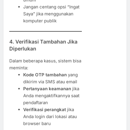
Jangan centang opsi “Ingat
Saya” jika menggunakan
komputer publik
4.
Verifikasi Tambahan Jika
Diperlukan
Dalam beberapa kasus, sistem bisa
meminta:
Kode OTP tambahan
yang
dikirim via SMS atau email
Pertanyaan keamanan
jika
Anda mengaktifkannya saat
pendaftaran
Verifikasi perangkat
jika
Anda login dari lokasi atau
browser baru