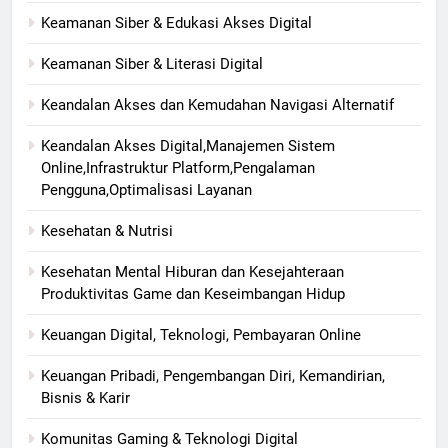
Keamanan Siber & Edukasi Akses Digital
Keamanan Siber & Literasi Digital
Keandalan Akses dan Kemudahan Navigasi Alternatif
Keandalan Akses Digital,Manajemen Sistem
Online,Infrastruktur Platform,Pengalaman
Pengguna,Optimalisasi Layanan
Kesehatan & Nutrisi
Kesehatan Mental Hiburan dan Kesejahteraan
Produktivitas Game dan Keseimbangan Hidup
Keuangan Digital, Teknologi, Pembayaran Online
Keuangan Pribadi, Pengembangan Diri, Kemandirian,
Bisnis & Karir
Komunitas Gaming & Teknologi Digital