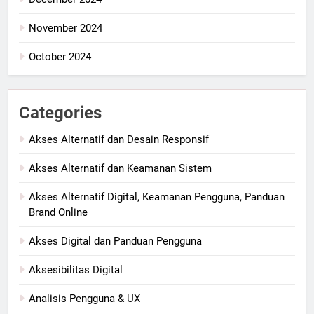
November 2024
October 2024
Categories
Akses Alternatif dan Desain Responsif
Akses Alternatif dan Keamanan Sistem
Akses Alternatif Digital, Keamanan Pengguna, Panduan
Brand Online
Akses Digital dan Panduan Pengguna
Aksesibilitas Digital
Analisis Pengguna & UX