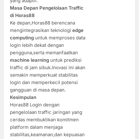
yang adaptif.
Masa Depan Pengelolaan Traffic
di Horas88
Ke depan,Horas88 berencana
mengintegrasikan teknologi
edge
computing
untuk memproses data
login lebih dekat dengan
pengguna,serta memanfaatkan
machine learning
untuk prediksi
traffic di jam sibuk.Inovasi ini akan
semakin memperkuat stabilitas
login dan memperkecil potensi
gangguan di masa depan.
Kesimpulan
Horas88 Login dengan
pengelolaan traffic jaringan yang
cerdas membuktikan komitmen
platform dalam menjaga
stabilitas,keamanan,dan kepuasan