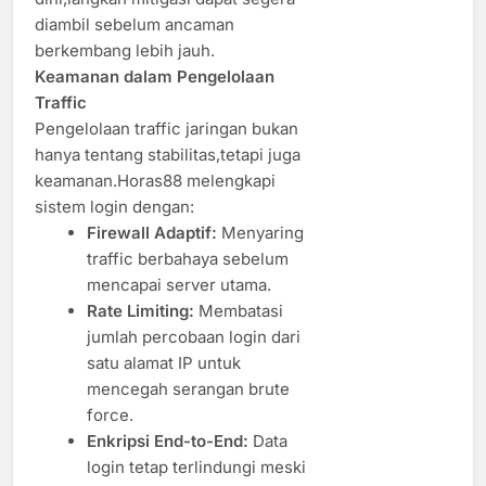
diambil sebelum ancaman
berkembang lebih jauh.
Keamanan dalam Pengelolaan
Traffic
Pengelolaan traffic jaringan bukan
hanya tentang stabilitas,tetapi juga
keamanan.Horas88 melengkapi
sistem login dengan:
Firewall Adaptif:
Menyaring
traffic berbahaya sebelum
mencapai server utama.
Rate Limiting:
Membatasi
jumlah percobaan login dari
satu alamat IP untuk
mencegah serangan brute
force.
Enkripsi End-to-End:
Data
login tetap terlindungi meski