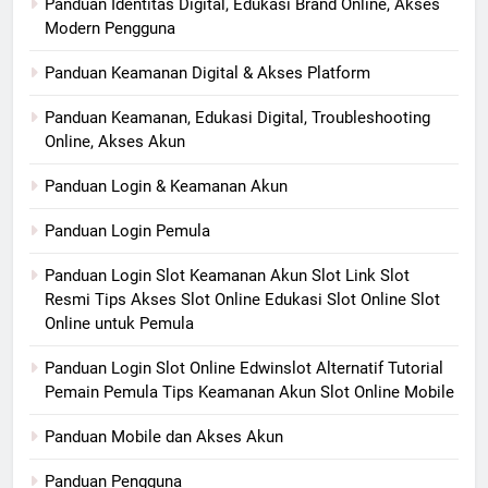
Panduan Identitas Digital, Edukasi Brand Online, Akses
Modern Pengguna
Panduan Keamanan Digital & Akses Platform
Panduan Keamanan, Edukasi Digital, Troubleshooting
Online, Akses Akun
Panduan Login & Keamanan Akun
Panduan Login Pemula
Panduan Login Slot Keamanan Akun Slot Link Slot
Resmi Tips Akses Slot Online Edukasi Slot Online Slot
Online untuk Pemula
Panduan Login Slot Online Edwinslot Alternatif Tutorial
Pemain Pemula Tips Keamanan Akun Slot Online Mobile
Panduan Mobile dan Akses Akun
Panduan Pengguna