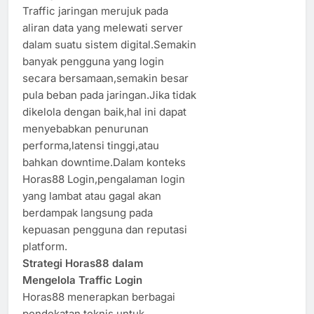
Traffic jaringan merujuk pada
aliran data yang melewati server
dalam suatu sistem digital.Semakin
banyak pengguna yang login
secara bersamaan,semakin besar
pula beban pada jaringan.Jika tidak
dikelola dengan baik,hal ini dapat
menyebabkan penurunan
performa,latensi tinggi,atau
bahkan downtime.Dalam konteks
Horas88 Login,pengalaman login
yang lambat atau gagal akan
berdampak langsung pada
kepuasan pengguna dan reputasi
platform.
Strategi Horas88 dalam
Mengelola Traffic Login
Horas88 menerapkan berbagai
pendekatan teknis untuk