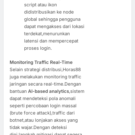
script atau ikon
didistribusikan ke node
global sehingga pengguna
dapat mengakses dari lokasi
terdekat,menurunkan
latensi dan mempercepat
proses login.
Monitoring Traffic Real-Time
Selain strategi distribusi,Horas88
juga melakukan monitoring traffic
jaringan secara real-time.Dengan
bantuan
AI-based analytics
,sistem
dapat mendeteksi pola anomali
seperti percobaan login massal
(brute force attack),traffic dari
botnet,atau lonjakan akses yang
tidak wajar.Dengan deteksi
dini,langkah mitigasi dapat segera