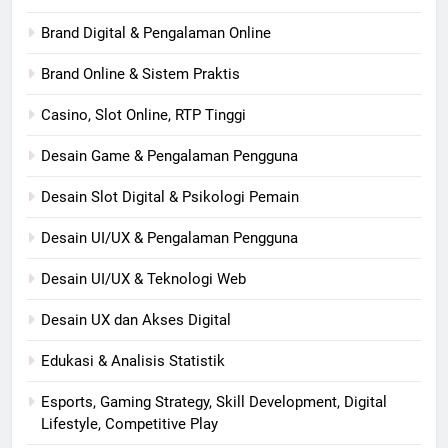
Brand Digital & Pengalaman Online
Brand Online & Sistem Praktis
Casino, Slot Online, RTP Tinggi
Desain Game & Pengalaman Pengguna
Desain Slot Digital & Psikologi Pemain
Desain UI/UX & Pengalaman Pengguna
Desain UI/UX & Teknologi Web
Desain UX dan Akses Digital
Edukasi & Analisis Statistik
Esports, Gaming Strategy, Skill Development, Digital
Lifestyle, Competitive Play