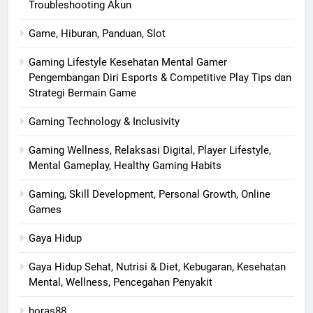
Troubleshooting Akun
Game, Hiburan, Panduan, Slot
Gaming Lifestyle Kesehatan Mental Gamer
Pengembangan Diri Esports & Competitive Play Tips dan
Strategi Bermain Game
Gaming Technology & Inclusivity
Gaming Wellness, Relaksasi Digital, Player Lifestyle,
Mental Gameplay, Healthy Gaming Habits
Gaming, Skill Development, Personal Growth, Online
Games
Gaya Hidup
Gaya Hidup Sehat, Nutrisi & Diet, Kebugaran, Kesehatan
Mental, Wellness, Pencegahan Penyakit
horas88