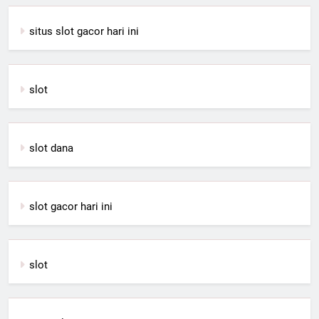
situs slot gacor hari ini
slot
slot dana
slot gacor hari ini
slot