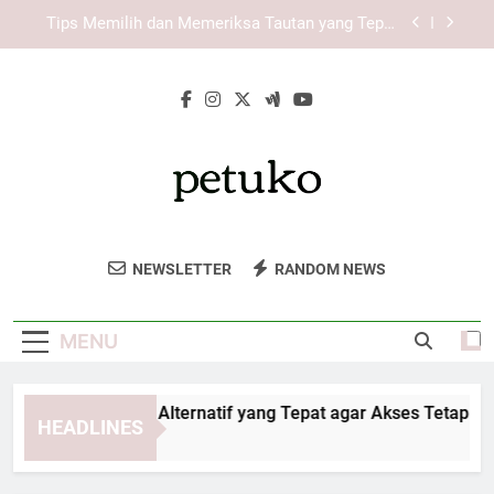
Skip
KAYA787 Alternatif dengan Sistem Akses yang
to
Lebih Stabil dan Praktis
content
Panduan Menjaga Kelancaran Akses pada
Halaman KAYA787 Login
Tips Memilih Link Alternatif yang Tepat agar
Akses Tetap Aman dan Terarah
Tips Memilih dan Memeriksa Tautan yang Tepat
agar Akses Tetap Aman
KAYA787 Alternatif dengan Sistem Akses yang
Lebih Stabil dan Praktis
Petuko
Dapatkan Produk Berkualitas Untuk Hewan
Panduan Menjaga Kelancaran Akses pada
NEWSLETTER
RANDOM NEWS
Halaman KAYA787 Login
Peliharaan Anda Di Petuko. Dari Makanan
Hingga Aksesori, Semuanya Ada Di Sini.
MENU
ps Memilih Link Alternatif yang Tepat agar Akses Tetap Aman
HEADLINES
Weeks Ago