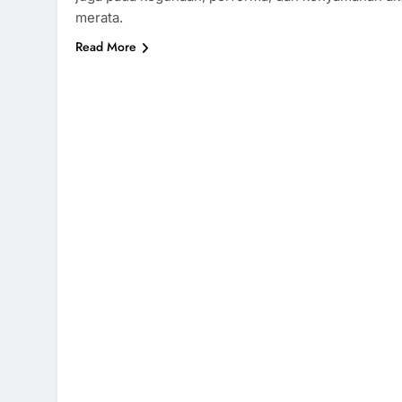
merata.
Read More