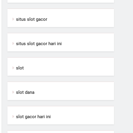
situs slot gacor
situs slot gacor hari ini
slot
slot dana
slot gacor hari ini