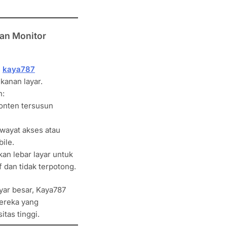
an Monitor
,
kaya787
kanan layar.
n:
onten tersusun
riwayat akses atau
ile.
n lebar layar untuk
dan tidak terpotong.
yar besar, Kaya787
ereka yang
tas tinggi.