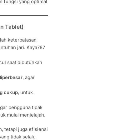
 fungsi yang optimal
n Tablet)
alah keterbatasan
ntuhan jari. Kaya787
cul saat dibutuhkan
diperbesar
, agar
ng cukup
, untuk
agar pengguna tidak
uk mulai menjelajah.
 tetapi juga efisiensi
ang tidak selalu