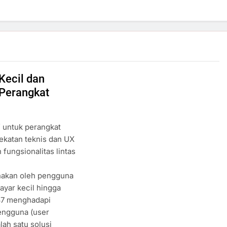
Kecil dan
 Perangkat
 untuk perangkat
dekatan teknis dan UX
ungsionalitas lintas
nakan oleh pengguna
ayar kecil hingga
787 menghadapi
engguna (user
ah satu solusi