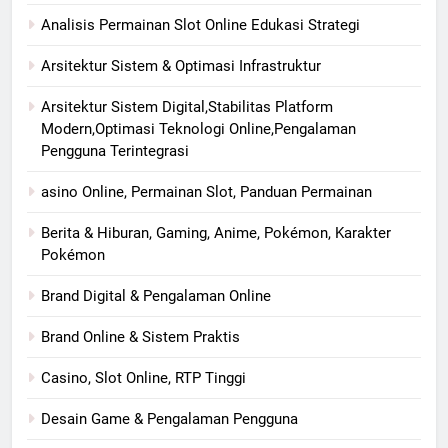
Analisis Permainan Slot Online Edukasi Strategi
Arsitektur Sistem & Optimasi Infrastruktur
Arsitektur Sistem Digital,Stabilitas Platform
Modern,Optimasi Teknologi Online,Pengalaman
Pengguna Terintegrasi
asino Online, Permainan Slot, Panduan Permainan
Berita & Hiburan, Gaming, Anime, Pokémon, Karakter
Pokémon
Brand Digital & Pengalaman Online
Brand Online & Sistem Praktis
Casino, Slot Online, RTP Tinggi
Desain Game & Pengalaman Pengguna