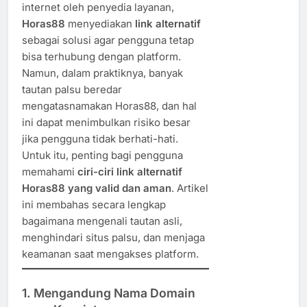
internet oleh penyedia layanan,
Horas88
menyediakan
link alternatif
sebagai solusi agar pengguna tetap
bisa terhubung dengan platform.
Namun, dalam praktiknya, banyak
tautan palsu beredar
mengatasnamakan Horas88, dan hal
ini dapat menimbulkan risiko besar
jika pengguna tidak berhati-hati.
Untuk itu, penting bagi pengguna
memahami
ciri-ciri link alternatif
Horas88 yang valid dan aman
. Artikel
ini membahas secara lengkap
bagaimana mengenali tautan asli,
menghindari situs palsu, dan menjaga
keamanan saat mengakses platform.
1. Mengandung Nama Domain