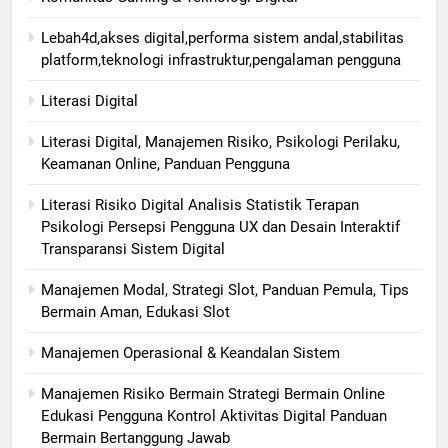
Lebah4d,akses digital,performa sistem andal,stabilitas
platform,teknologi infrastruktur,pengalaman pengguna
Literasi Digital
Literasi Digital, Manajemen Risiko, Psikologi Perilaku,
Keamanan Online, Panduan Pengguna
Literasi Risiko Digital Analisis Statistik Terapan
Psikologi Persepsi Pengguna UX dan Desain Interaktif
Transparansi Sistem Digital
Manajemen Modal, Strategi Slot, Panduan Pemula, Tips
Bermain Aman, Edukasi Slot
Manajemen Operasional & Keandalan Sistem
Manajemen Risiko Bermain Strategi Bermain Online
Edukasi Pengguna Kontrol Aktivitas Digital Panduan
Bermain Bertanggung Jawab