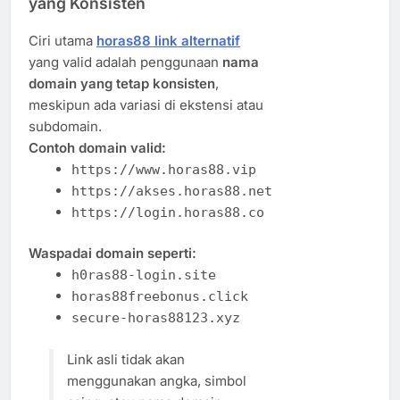
yang Konsisten
Ciri utama
horas88 link alternatif
yang valid adalah penggunaan
nama
domain yang tetap konsisten
,
meskipun ada variasi di ekstensi atau
subdomain.
Contoh domain valid:
https://www.horas88.vip
https://akses.horas88.net
https://login.horas88.co
Waspadai domain seperti:
h0ras88-login.site
horas88freebonus.click
secure-horas88123.xyz
Link asli tidak akan
menggunakan angka, simbol