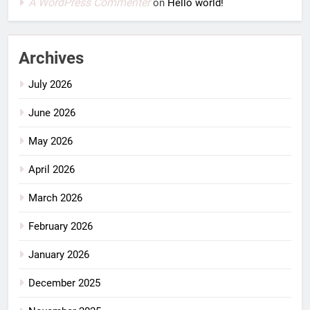
A WordPress Commenter
on
Hello world!
Archives
July 2026
June 2026
May 2026
April 2026
March 2026
February 2026
January 2026
December 2025