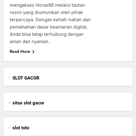
mengakses Horas88 melalui tautan
resmi yang diumumkan oleh pihak
terpercaya. Dengan kehati-hatian dan
pemahaman dasar keamanan digital,
Anda bisa tetap terhubung dengan
aman dan nyaman.
Read More
SLOT GACOR
situs slot gacor
slot toto