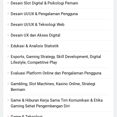
Desain Slot Digital & Psikologi Pemain
Desain UI/UX & Pengalaman Pengguna
Desain UI/UX & Teknologi Web
Desain UX dan Akses Digital
Edukasi & Analisis Statistik
Esports, Gaming Strategy, Skill Development, Digital
Lifestyle, Competitive Play
Evaluasi Platform Online dan Pengalaman Pengguna
Gambling, Slot Machines, Kasino Online, Strategi
Bermain
Game & Hiburan Kerja Sama Tim Komunikasi & Etika
Gaming Sehat Pengembangan Diri
Game & Teknologi