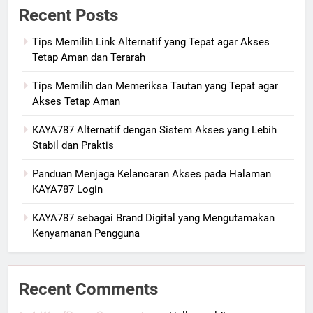
Recent Posts
Tips Memilih Link Alternatif yang Tepat agar Akses
Tetap Aman dan Terarah
Tips Memilih dan Memeriksa Tautan yang Tepat agar
Akses Tetap Aman
KAYA787 Alternatif dengan Sistem Akses yang Lebih
Stabil dan Praktis
Panduan Menjaga Kelancaran Akses pada Halaman
KAYA787 Login
KAYA787 sebagai Brand Digital yang Mengutamakan
Kenyamanan Pengguna
Recent Comments