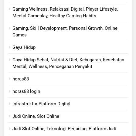
Gaming Wellness, Relaksasi Digital, Player Lifestyle,
Mental Gameplay, Healthy Gaming Habits
Gaming, Skill Development, Personal Growth, Online
Games
Gaya Hidup
Gaya Hidup Sehat, Nutrisi & Diet, Kebugaran, Kesehatan
Mental, Wellness, Pencegahan Penyakit
horas88
horas88 login
Infrastruktur Platform Digital
Judi Online, Slot Online
Judi Slot Online, Teknologi Perjudian, Platform Judi