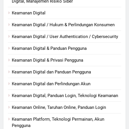
Digital, Manajemen Risiko Siber
Keamanan Digital
Keamanan Digital / Hukum & Perlindungan Konsumen
Keamanan Digital / User Authentication / Cybersecurity
Keamanan Digital & Panduan Pengguna
Keamanan Digital & Privasi Pengguna
Keamanan Digital dan Panduan Pengguna
Keamanan Digital dan Perlindungan Akun
Keamanan Digital, Panduan Login, Teknologi Keamanan
Keamanan Online, Taruhan Online, Panduan Login
Keamanan Platform, Teknologi Permainan, Akun
Pengguna