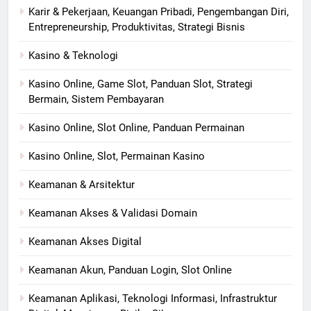
Karir & Pekerjaan, Keuangan Pribadi, Pengembangan Diri,
Entrepreneurship, Produktivitas, Strategi Bisnis
Kasino & Teknologi
Kasino Online, Game Slot, Panduan Slot, Strategi
Bermain, Sistem Pembayaran
Kasino Online, Slot Online, Panduan Permainan
Kasino Online, Slot, Permainan Kasino
Keamanan & Arsitektur
Keamanan Akses & Validasi Domain
Keamanan Akses Digital
Keamanan Akun, Panduan Login, Slot Online
Keamanan Aplikasi, Teknologi Informasi, Infrastruktur