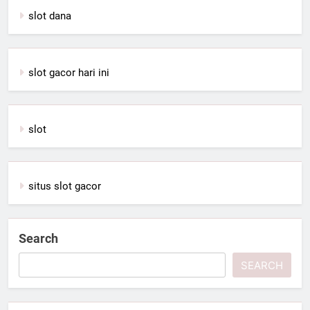
slot dana
slot gacor hari ini
slot
situs slot gacor
Search
SEARCH