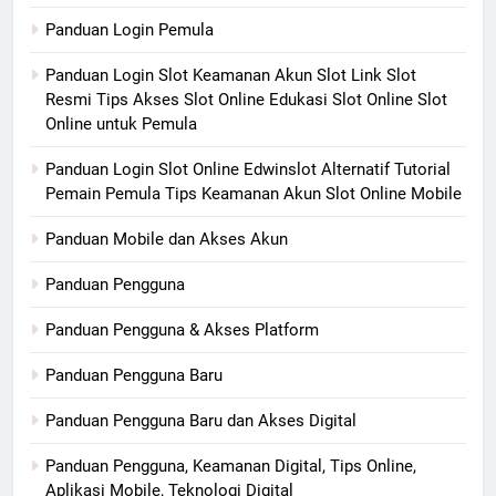
Panduan Login Pemula
Panduan Login Slot Keamanan Akun Slot Link Slot
Resmi Tips Akses Slot Online Edukasi Slot Online Slot
Online untuk Pemula
Panduan Login Slot Online Edwinslot Alternatif Tutorial
Pemain Pemula Tips Keamanan Akun Slot Online Mobile
Panduan Mobile dan Akses Akun
Panduan Pengguna
Panduan Pengguna & Akses Platform
Panduan Pengguna Baru
Panduan Pengguna Baru dan Akses Digital
Panduan Pengguna, Keamanan Digital, Tips Online,
Aplikasi Mobile, Teknologi Digital