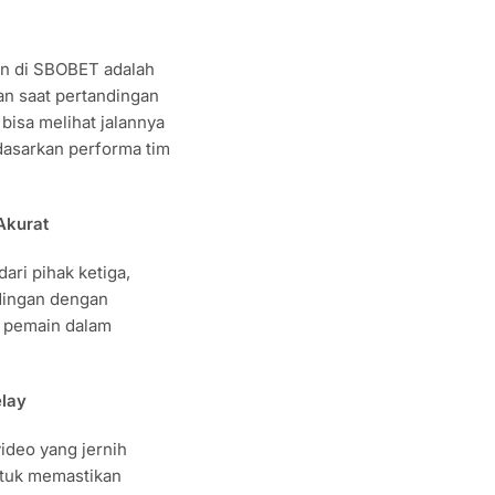
an di SBOBET adalah
an saat pertandingan
bisa melihat jalannya
asarkan performa tim
Akurat
ari pihak ketiga,
ndingan dengan
 pemain dalam
elay
ideo yang jernih
ntuk memastikan