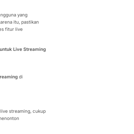
pengguna yang
arena itu, pastikan
 fitur live
 untuk Live Streaming
treaming
di
 live streaming, cukup
 menonton