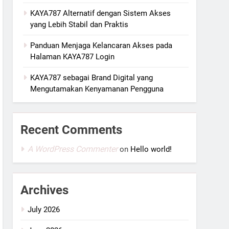
KAYA787 Alternatif dengan Sistem Akses
yang Lebih Stabil dan Praktis
Panduan Menjaga Kelancaran Akses pada
Halaman KAYA787 Login
KAYA787 sebagai Brand Digital yang
Mengutamakan Kenyamanan Pengguna
Recent Comments
A WordPress Commenter
on
Hello world!
Archives
July 2026