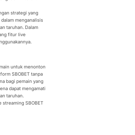
gan strategi yang
dalam menganalisis
an taruhan. Dalam
ng fitur live
enggunakannya.
main untuk menonton
atform SBOBET tanpa
guna bagi pemain yang
ena dapat mengamati
an taruhan.
ive streaming SBOBET