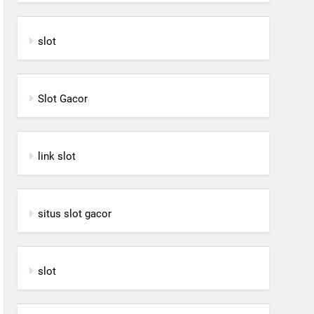
slot
Slot Gacor
link slot
situs slot gacor
slot