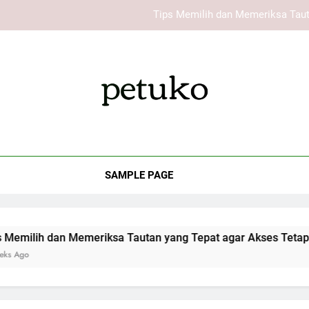
Tips Memilih dan Memeriksa Tau
KAYA787 Alternatif dengan Siste
Panduan Menjaga Kelancara
Tips Memilih Link Alternatif yang Te
uko
Tips Memilih dan Memeriksa Tau
Produk Berkualitas Untuk Hewan Peliharaan Anda Di Petuko. Da
KAYA787 Alternatif dengan Siste
SAMPLE PAGE
Panduan Menjaga Kelancara
an Memeriksa Tautan yang Tepat agar Akses Tetap Aman