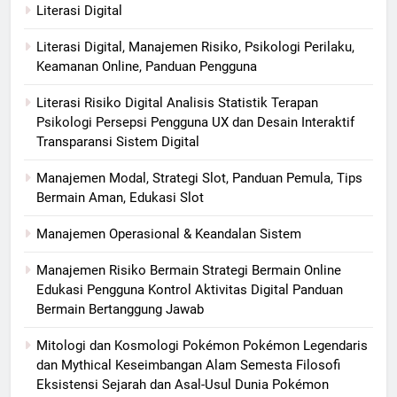
Literasi Digital
Literasi Digital, Manajemen Risiko, Psikologi Perilaku,
Keamanan Online, Panduan Pengguna
Literasi Risiko Digital Analisis Statistik Terapan
Psikologi Persepsi Pengguna UX dan Desain Interaktif
Transparansi Sistem Digital
Manajemen Modal, Strategi Slot, Panduan Pemula, Tips
Bermain Aman, Edukasi Slot
Manajemen Operasional & Keandalan Sistem
Manajemen Risiko Bermain Strategi Bermain Online
Edukasi Pengguna Kontrol Aktivitas Digital Panduan
Bermain Bertanggung Jawab
Mitologi dan Kosmologi Pokémon Pokémon Legendaris
dan Mythical Keseimbangan Alam Semesta Filosofi
Eksistensi Sejarah dan Asal-Usul Dunia Pokémon