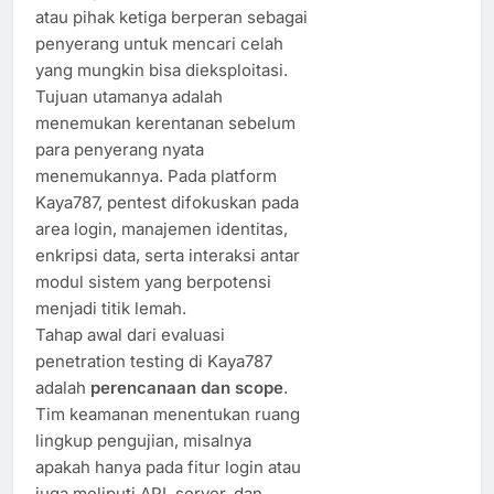
atau pihak ketiga berperan sebagai
penyerang untuk mencari celah
yang mungkin bisa dieksploitasi.
Tujuan utamanya adalah
menemukan kerentanan sebelum
para penyerang nyata
menemukannya. Pada platform
Kaya787, pentest difokuskan pada
area login, manajemen identitas,
enkripsi data, serta interaksi antar
modul sistem yang berpotensi
menjadi titik lemah.
Tahap awal dari evaluasi
penetration testing di Kaya787
adalah
perencanaan dan scope
.
Tim keamanan menentukan ruang
lingkup pengujian, misalnya
apakah hanya pada fitur login atau
juga meliputi API, server, dan