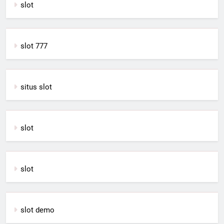
slot
slot 777
situs slot
slot
slot
slot demo