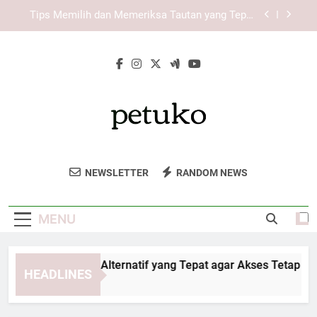
Skip
KAYA787 Alternatif dengan Sistem Akses yang
to
Lebih Stabil dan Praktis
content
Panduan Menjaga Kelancaran Akses pada
Halaman KAYA787 Login
Tips Memilih Link Alternatif yang Tepat agar
Akses Tetap Aman dan Terarah
Tips Memilih dan Memeriksa Tautan yang Tepat
agar Akses Tetap Aman
KAYA787 Alternatif dengan Sistem Akses yang
Lebih Stabil dan Praktis
Petuko
Dapatkan Produk Berkualitas Untuk Hewan
Panduan Menjaga Kelancaran Akses pada
NEWSLETTER
RANDOM NEWS
Halaman KAYA787 Login
Peliharaan Anda Di Petuko. Dari Makanan
Hingga Aksesori, Semuanya Ada Di Sini.
MENU
ps Memilih Link Alternatif yang Tepat agar Akses Tetap Aman
HEADLINES
Weeks Ago