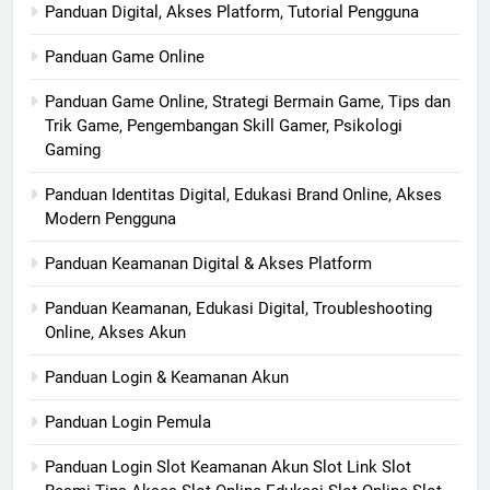
Panduan Digital, Akses Platform, Tutorial Pengguna
Panduan Game Online
Panduan Game Online, Strategi Bermain Game, Tips dan
Trik Game, Pengembangan Skill Gamer, Psikologi
Gaming
Panduan Identitas Digital, Edukasi Brand Online, Akses
Modern Pengguna
Panduan Keamanan Digital & Akses Platform
Panduan Keamanan, Edukasi Digital, Troubleshooting
Online, Akses Akun
Panduan Login & Keamanan Akun
Panduan Login Pemula
Panduan Login Slot Keamanan Akun Slot Link Slot