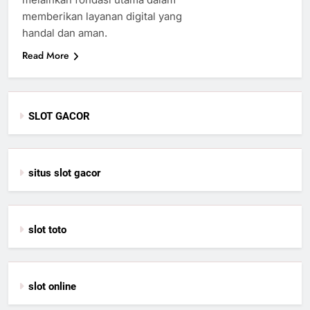
memberikan layanan digital yang
handal dan aman.
Read More
SLOT GACOR
situs slot gacor
slot toto
slot online