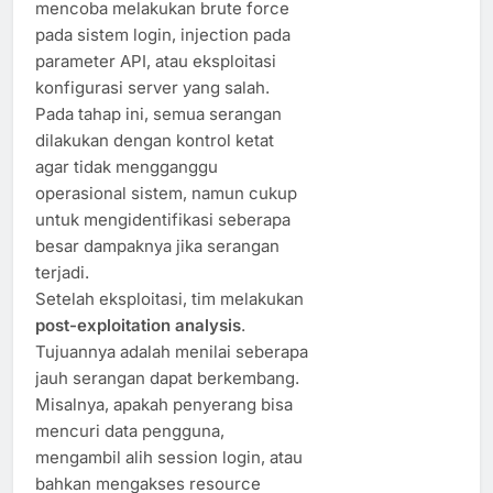
mencoba melakukan brute force
pada sistem login, injection pada
parameter API, atau eksploitasi
konfigurasi server yang salah.
Pada tahap ini, semua serangan
dilakukan dengan kontrol ketat
agar tidak mengganggu
operasional sistem, namun cukup
untuk mengidentifikasi seberapa
besar dampaknya jika serangan
terjadi.
Setelah eksploitasi, tim melakukan
post-exploitation analysis
.
Tujuannya adalah menilai seberapa
jauh serangan dapat berkembang.
Misalnya, apakah penyerang bisa
mencuri data pengguna,
mengambil alih session login, atau
bahkan mengakses resource