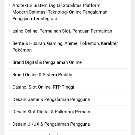
Arsitektur Sistem Digital,Stabilitas Platform
Modern,Optimasi Teknologi Online,Pengalaman
Pengguna Terintegrasi
asino Online, Permainan Slot, Panduan Permainan
Berita & Hiburan, Gaming, Anime, Pokémon, Karakter
Pokémon
Brand Digital & Pengalaman Online
Brand Online & Sistem Praktis
Casino, Slot Online, RTP Tinggi
Desain Game & Pengalaman Pengguna
Desain Slot Digital & Psikologi Pemain
Desain UI/UX & Pengalaman Pengguna