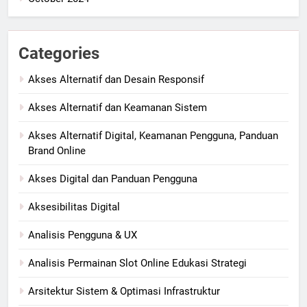
Categories
Akses Alternatif dan Desain Responsif
Akses Alternatif dan Keamanan Sistem
Akses Alternatif Digital, Keamanan Pengguna, Panduan
Brand Online
Akses Digital dan Panduan Pengguna
Aksesibilitas Digital
Analisis Pengguna & UX
Analisis Permainan Slot Online Edukasi Strategi
Arsitektur Sistem & Optimasi Infrastruktur