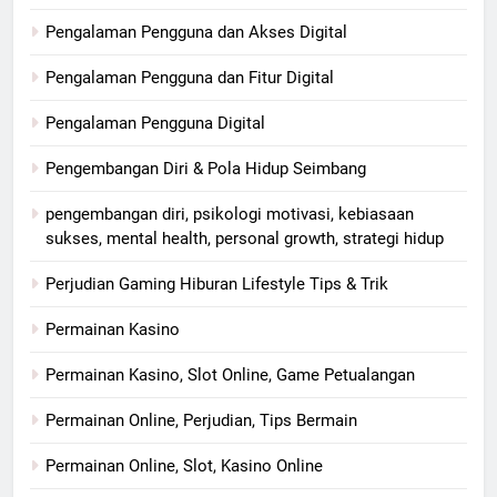
Pengalaman Pengguna dan Akses Digital
Pengalaman Pengguna dan Fitur Digital
Pengalaman Pengguna Digital
Pengembangan Diri & Pola Hidup Seimbang
pengembangan diri, psikologi motivasi, kebiasaan
sukses, mental health, personal growth, strategi hidup
Perjudian Gaming Hiburan Lifestyle Tips & Trik
Permainan Kasino
Permainan Kasino, Slot Online, Game Petualangan
Permainan Online, Perjudian, Tips Bermain
Permainan Online, Slot, Kasino Online