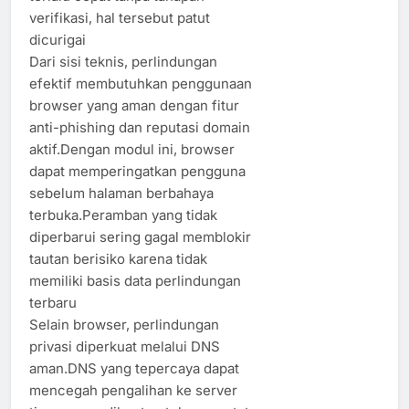
verifikasi, hal tersebut patut
dicurigai
Dari sisi teknis, perlindungan
efektif membutuhkan penggunaan
browser yang aman dengan fitur
anti-phishing dan reputasi domain
aktif.Dengan modul ini, browser
dapat memperingatkan pengguna
sebelum halaman berbahaya
terbuka.Peramban yang tidak
diperbarui sering gagal memblokir
tautan berisiko karena tidak
memiliki basis data perlindungan
terbaru
Selain browser, perlindungan
privasi diperkuat melalui DNS
aman.DNS yang tepercaya dapat
mencegah pengalihan ke server