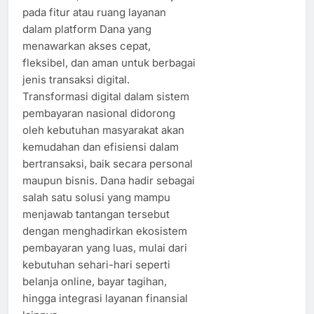
pada fitur atau ruang layanan
dalam platform Dana yang
menawarkan akses cepat,
fleksibel, dan aman untuk berbagai
jenis transaksi digital.
Transformasi digital dalam sistem
pembayaran nasional didorong
oleh kebutuhan masyarakat akan
kemudahan dan efisiensi dalam
bertransaksi, baik secara personal
maupun bisnis. Dana hadir sebagai
salah satu solusi yang mampu
menjawab tantangan tersebut
dengan menghadirkan ekosistem
pembayaran yang luas, mulai dari
kebutuhan sehari-hari seperti
belanja online, bayar tagihan,
hingga integrasi layanan finansial