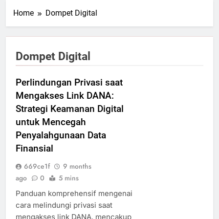
Home
Dompet Digital
Dompet Digital
Perlindungan Privasi saat
Mengakses Link DANA:
Strategi Keamanan Digital
untuk Mencegah
Penyalahgunaan Data
Finansial
669ce1f
9 months
ago
0
5 mins
Panduan komprehensif mengenai
cara melindungi privasi saat
mengakses link DANA, mencakup