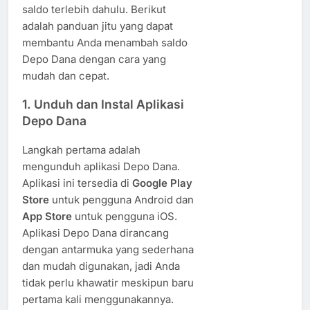
saldo terlebih dahulu. Berikut
adalah panduan jitu yang dapat
membantu Anda menambah saldo
Depo Dana dengan cara yang
mudah dan cepat.
1.
Unduh dan Instal Aplikasi
Depo Dana
Langkah pertama adalah
mengunduh aplikasi Depo Dana.
Aplikasi ini tersedia di
Google Play
Store
untuk pengguna Android dan
App Store
untuk pengguna iOS.
Aplikasi Depo Dana dirancang
dengan antarmuka yang sederhana
dan mudah digunakan, jadi Anda
tidak perlu khawatir meskipun baru
pertama kali menggunakannya.