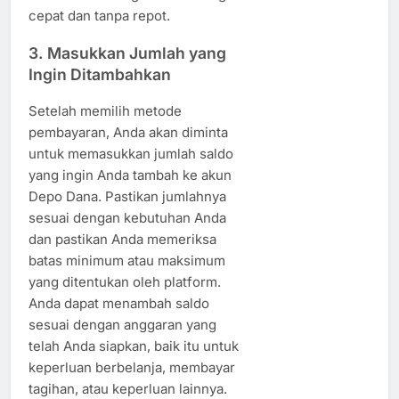
cepat dan tanpa repot.
3.
Masukkan Jumlah yang
Ingin Ditambahkan
Setelah memilih metode
pembayaran, Anda akan diminta
untuk memasukkan jumlah saldo
yang ingin Anda tambah ke akun
Depo Dana. Pastikan jumlahnya
sesuai dengan kebutuhan Anda
dan pastikan Anda memeriksa
batas minimum atau maksimum
yang ditentukan oleh platform.
Anda dapat menambah saldo
sesuai dengan anggaran yang
telah Anda siapkan, baik itu untuk
keperluan berbelanja, membayar
tagihan, atau keperluan lainnya.