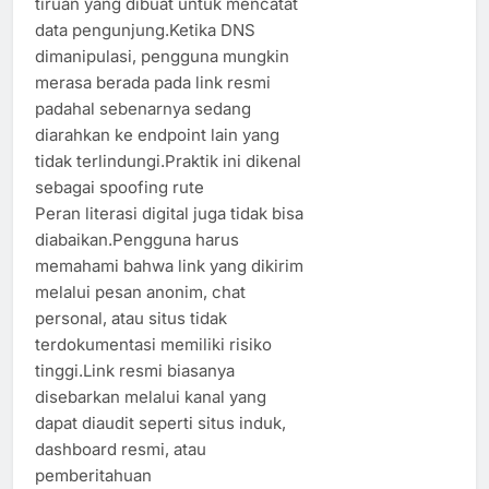
tiruan yang dibuat untuk mencatat
data pengunjung.Ketika DNS
dimanipulasi, pengguna mungkin
merasa berada pada link resmi
padahal sebenarnya sedang
diarahkan ke endpoint lain yang
tidak terlindungi.Praktik ini dikenal
sebagai spoofing rute
Peran literasi digital juga tidak bisa
diabaikan.Pengguna harus
memahami bahwa link yang dikirim
melalui pesan anonim, chat
personal, atau situs tidak
terdokumentasi memiliki risiko
tinggi.Link resmi biasanya
disebarkan melalui kanal yang
dapat diaudit seperti situs induk,
dashboard resmi, atau
pemberitahuan