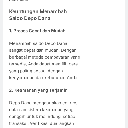
Keuntungan Menambah
Saldo Depo Dana
1.
Proses Cepat dan Mudah
Menambah saldo Depo Dana
sangat cepat dan mudah. Dengan
berbagai metode pembayaran yang
tersedia, Anda dapat memilih cara
yang paling sesuai dengan
kenyamanan dan kebutuhan Anda.
2.
Keamanan yang Terjamin
Depo Dana menggunakan enkripsi
data dan sistem keamanan yang
canggih untuk melindungi setiap
transaksi. Verifikasi dua langkah