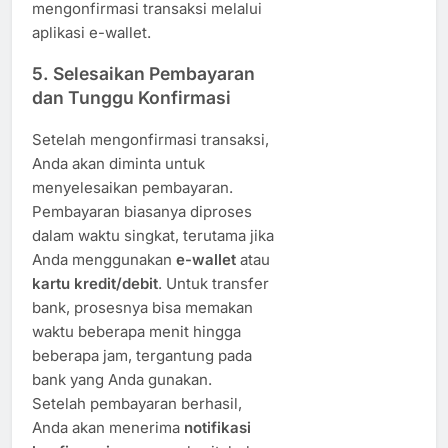
mengonfirmasi transaksi melalui
aplikasi e-wallet.
5.
Selesaikan Pembayaran
dan Tunggu Konfirmasi
Setelah mengonfirmasi transaksi,
Anda akan diminta untuk
menyelesaikan pembayaran.
Pembayaran biasanya diproses
dalam waktu singkat, terutama jika
Anda menggunakan
e-wallet
atau
kartu kredit/debit
. Untuk transfer
bank, prosesnya bisa memakan
waktu beberapa menit hingga
beberapa jam, tergantung pada
bank yang Anda gunakan.
Setelah pembayaran berhasil,
Anda akan menerima
notifikasi