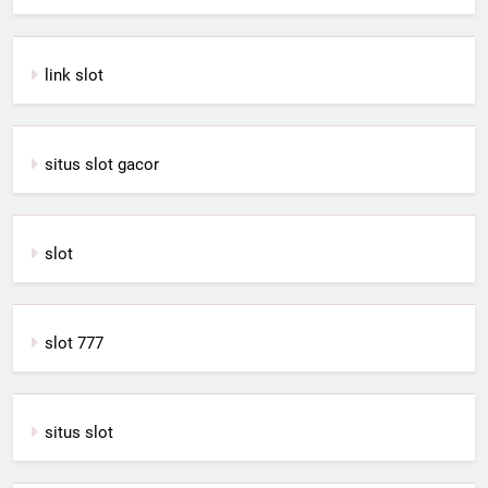
link slot
situs slot gacor
slot
slot 777
situs slot