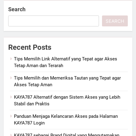
Search
SEARCH
Recent Posts
Tips Memilih Link Alternatif yang Tepat agar Akses
Tetap Aman dan Terarah
Tips Memilih dan Memeriksa Tautan yang Tepat agar
Akses Tetap Aman
KAYA787 Alternatif dengan Sistem Akses yang Lebih
Stabil dan Praktis
Panduan Menjaga Kelancaran Akses pada Halaman
KAYA787 Login
KAYA787 sebagai Brand Digital yang Mengutamakan