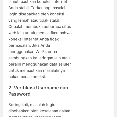
lanjut, pastikan koneksi internet
Anda stabil. Terkadang masalah
login disebabkan oleh koneksi
yang lemah atau tidak stabil.
Cobalah membuka beberapa situs
web lain untuk memastikan bahwa
koneksi internet Anda tidak
bermasalah. Jika Anda
menggunakan Wi-Fi, coba
sambungkan ke jaringan lain atau
beralih menggunakan data seluler
untuk memastikan masalahnya
bukan pada koneksi.
2.
Verifikasi Username dan
Password
Sering kali, masalah login
disebabkan oleh kesalahan dalam