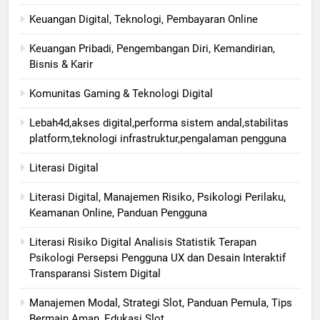
Keuangan Digital, Teknologi, Pembayaran Online
Keuangan Pribadi, Pengembangan Diri, Kemandirian,
Bisnis & Karir
Komunitas Gaming & Teknologi Digital
Lebah4d,akses digital,performa sistem andal,stabilitas
platform,teknologi infrastruktur,pengalaman pengguna
Literasi Digital
Literasi Digital, Manajemen Risiko, Psikologi Perilaku,
Keamanan Online, Panduan Pengguna
Literasi Risiko Digital Analisis Statistik Terapan
Psikologi Persepsi Pengguna UX dan Desain Interaktif
Transparansi Sistem Digital
Manajemen Modal, Strategi Slot, Panduan Pemula, Tips
Bermain Aman, Edukasi Slot