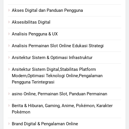
Akses Digital dan Panduan Pengguna
Aksesibilitas Digital
Analisis Pengguna & UX
Analisis Permainan Slot Online Edukasi Strategi
Arsitektur Sistem & Optimasi Infrastruktur
Arsitektur Sistem Digital,Stabilitas Platform
Modern,Optimasi Teknologi Online,Pengalaman
Pengguna Terintegrasi
asino Online, Permainan Slot, Panduan Permainan
Berita & Hiburan, Gaming, Anime, Pokémon, Karakter
Pokémon
Brand Digital & Pengalaman Online