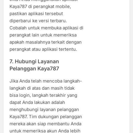
Kaya787 di perangkat mobile,
pastikan aplikasi tersebut
diperbarui ke versi terbaru.
Cobalah untuk membuka aplikasi di
perangkat lain untuk memeriksa
apakah masalahnya terkait dengan
perangkat atau aplikasi tertentu.
7.
Hubungi Layanan
Pelanggan Kaya787
Jika Anda telah mencoba langkah-
langkah di atas dan masih tidak
bisa login, langkah terakhir yang
dapat Anda lakukan adalah
menghubungi layanan pelanggan
Kaya787. Tim dukungan pelanggan
mereka akan siap membantu Anda
untuk memeriksa akun Anda lebih