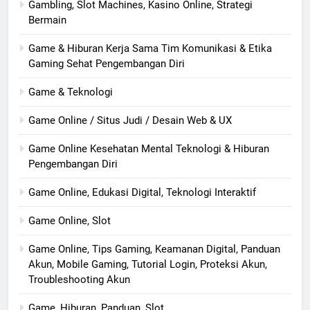
Gambling, Slot Machines, Kasino Online, Strategi
Bermain
Game & Hiburan Kerja Sama Tim Komunikasi & Etika
Gaming Sehat Pengembangan Diri
Game & Teknologi
Game Online / Situs Judi / Desain Web & UX
Game Online Kesehatan Mental Teknologi & Hiburan
Pengembangan Diri
Game Online, Edukasi Digital, Teknologi Interaktif
Game Online, Slot
Game Online, Tips Gaming, Keamanan Digital, Panduan
Akun, Mobile Gaming, Tutorial Login, Proteksi Akun,
Troubleshooting Akun
Game, Hiburan, Panduan, Slot