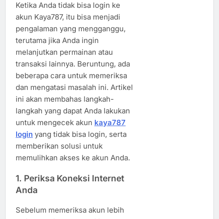
Ketika Anda tidak bisa login ke
akun Kaya787, itu bisa menjadi
pengalaman yang mengganggu,
terutama jika Anda ingin
melanjutkan permainan atau
transaksi lainnya. Beruntung, ada
beberapa cara untuk memeriksa
dan mengatasi masalah ini. Artikel
ini akan membahas langkah-
langkah yang dapat Anda lakukan
untuk mengecek akun
kaya787
login
yang tidak bisa login, serta
memberikan solusi untuk
memulihkan akses ke akun Anda.
1.
Periksa Koneksi Internet
Anda
Sebelum memeriksa akun lebih