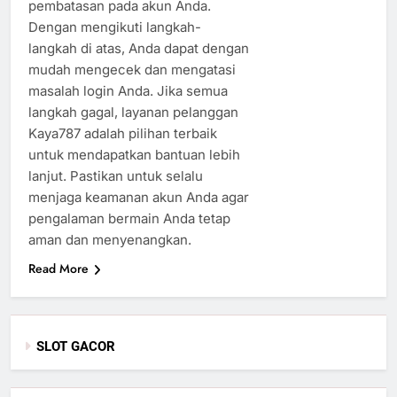
pembatasan pada akun Anda.
Dengan mengikuti langkah-
langkah di atas, Anda dapat dengan
mudah mengecek dan mengatasi
masalah login Anda. Jika semua
langkah gagal, layanan pelanggan
Kaya787 adalah pilihan terbaik
untuk mendapatkan bantuan lebih
lanjut. Pastikan untuk selalu
menjaga keamanan akun Anda agar
pengalaman bermain Anda tetap
aman dan menyenangkan.
Read More
SLOT GACOR