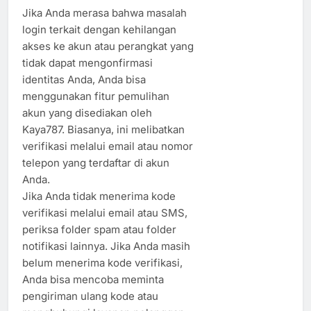
Jika Anda merasa bahwa masalah
login terkait dengan kehilangan
akses ke akun atau perangkat yang
tidak dapat mengonfirmasi
identitas Anda, Anda bisa
menggunakan fitur pemulihan
akun yang disediakan oleh
Kaya787. Biasanya, ini melibatkan
verifikasi melalui email atau nomor
telepon yang terdaftar di akun
Anda.
Jika Anda tidak menerima kode
verifikasi melalui email atau SMS,
periksa folder spam atau folder
notifikasi lainnya. Jika Anda masih
belum menerima kode verifikasi,
Anda bisa mencoba meminta
pengiriman ulang kode atau