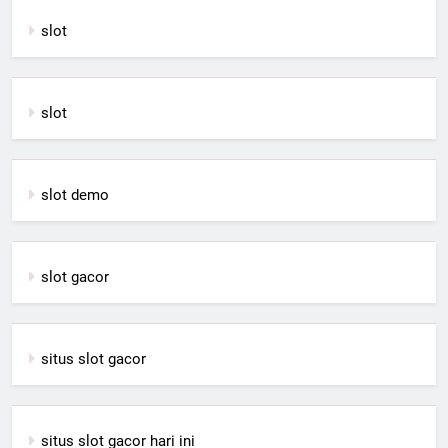
slot
slot
slot demo
slot gacor
situs slot gacor
situs slot gacor hari ini