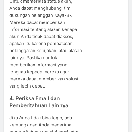
Untuk memeriksa status akun,
Anda dapat menghubungi tim
dukungan pelanggan Kaya787.
Mereka dapat memberikan
informasi tentang alasan kenapa
akun Anda tidak dapat diakses,
apakah itu karena pembatasan,
pelanggaran kebijakan, atau alasan
lainnya. Pastikan untuk
memberikan informasi yang
lengkap kepada mereka agar
mereka dapat memberikan solusi
yang lebih cepat.
4.
Periksa Email dan
Pemberitahuan Lainnya
Jika Anda tidak bisa login, ada
kemungkinan Anda menerima
pemberitahuan melalui email atau