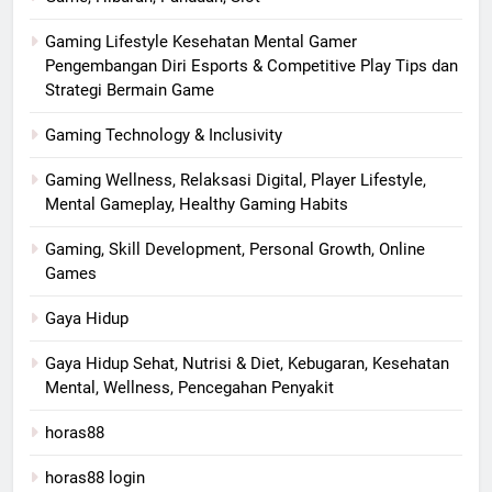
Gaming Lifestyle Kesehatan Mental Gamer
Pengembangan Diri Esports & Competitive Play Tips dan
Strategi Bermain Game
Gaming Technology & Inclusivity
Gaming Wellness, Relaksasi Digital, Player Lifestyle,
Mental Gameplay, Healthy Gaming Habits
Gaming, Skill Development, Personal Growth, Online
Games
Gaya Hidup
Gaya Hidup Sehat, Nutrisi & Diet, Kebugaran, Kesehatan
Mental, Wellness, Pencegahan Penyakit
horas88
horas88 login