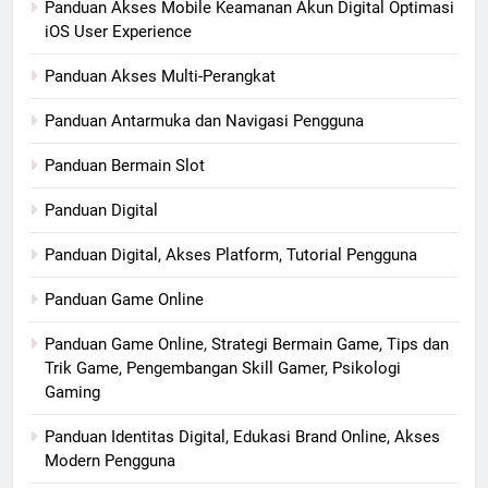
Panduan Akses Mobile Keamanan Akun Digital Optimasi
iOS User Experience
Panduan Akses Multi-Perangkat
Panduan Antarmuka dan Navigasi Pengguna
Panduan Bermain Slot
Panduan Digital
Panduan Digital, Akses Platform, Tutorial Pengguna
Panduan Game Online
Panduan Game Online, Strategi Bermain Game, Tips dan
Trik Game, Pengembangan Skill Gamer, Psikologi
Gaming
Panduan Identitas Digital, Edukasi Brand Online, Akses
Modern Pengguna