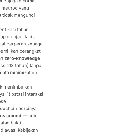
 menjaga manfaat
ID method yang
a tidak mengunci
entikasi tahan
ap menjadi lapis
pat berperan sebagai
pemilikan perangkat—
an
zero-knowledge
so ≥18 tahun) tanpa
 data minimization
lik menimbulkan
a: 1) batasi interaksi
oke
sidechain berbiaya
us commit
—login
atan bukti
 diawasi.Kebijakan