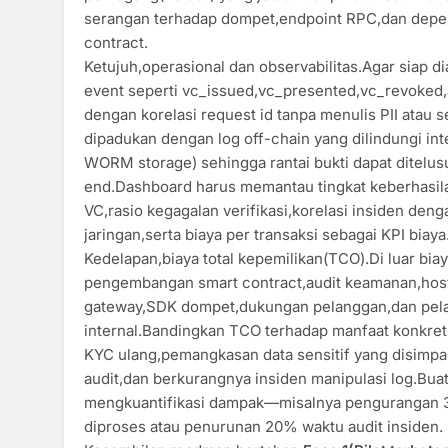
serangan terhadap dompet,endpoint RPC,dan depe
contract.
Ketujuh,operasional dan observabilitas.Agar siap di
event seperti vc_issued,vc_presented,vc_revoked
dengan korelasi request id tanpa menulis PII atau 
dipadukan dengan log off-chain yang dilindungi inte
WORM storage) sehingga rantai bukti dapat ditelus
end.Dashboard harus memantau tingkat keberhasil
VC,rasio kegagalan verifikasi,korelasi insiden de
jaringan,serta biaya per transaksi sebagai KPI biaya
Kedelapan,biaya total kepemilikan(TCO).Di luar bi
pengembangan smart contract,audit keamanan,host
gateway,SDK dompet,dukungan pelanggan,dan pela
internal.Bandingkan TCO terhadap manfaat konkre
KYC ulang,pemangkasan data sensitif yang disimp
audit,dan berkurangnya insiden manipulasi log.Bua
mengkuantifikasi dampak—misalnya pengurangan 3
diproses atau penurunan 20% waktu audit insiden.