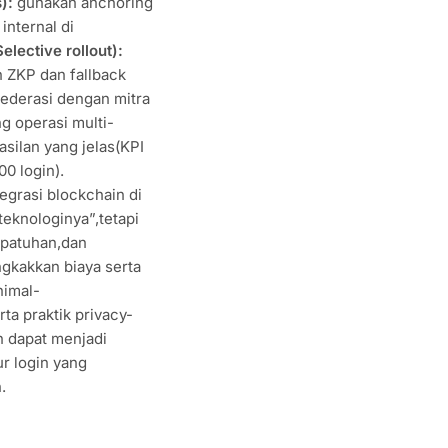
):
gunakan anchoring
internal di
elective rollout):
 ZKP dan fallback
ederasi dengan mitra
g operasi multi-
asilan yang jelas(KPI
00 login).
egrasi blockchain di
eknologinya”,tetapi
epatuhan,dan
kakkan biaya serta
nimal-
ta praktik privacy-
n dapat menjadi
r login yang
.