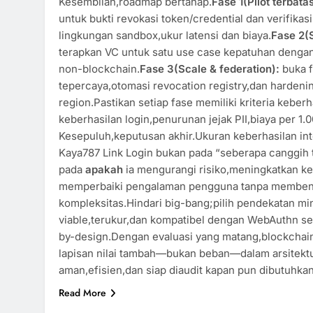
Kesembilan,roadmap bertahap.
Fase 1(Pilot terbatas
untuk bukti revokasi token/credential dan verifikasi 
lingkungan sandbox,ukur latensi dan biaya.
Fase 2(S
terapkan VC untuk satu use case kepatuhan dengan
non-blockchain.
Fase 3(Scale & federation):
buka f
tepercaya,otomasi revocation registry,dan hardenin
region.Pastikan setiap fase memiliki kriteria keberh
keberhasilan login,penurunan jejak PII,biaya per 1.0
Kesepuluh,keputusan akhir.Ukuran keberhasilan int
Kaya787 Link Login bukan pada “seberapa canggih t
pada
apakah
ia mengurangi risiko,meningkatkan k
memperbaiki pengalaman pengguna tanpa membeng
kompleksitas.Hindari big-bang;pilih pendekatan mi
viable,terukur,dan kompatibel dengan WebAuthn ser
by-design.Dengan evaluasi yang matang,blockchai
lapisan nilai tambah—bukan beban—dalam arsitektu
aman,efisien,dan siap diaudit kapan pun dibutuhkan
Read More