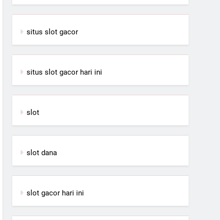
situs slot gacor
situs slot gacor hari ini
slot
slot dana
slot gacor hari ini