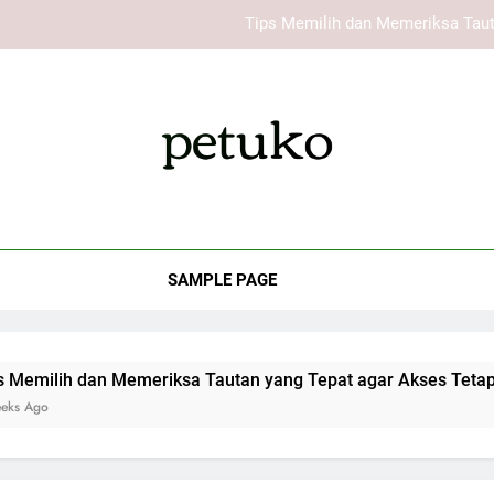
Tips Memilih dan Memeriksa Tau
KAYA787 Alternatif dengan Siste
Panduan Menjaga Kelancara
Tips Memilih Link Alternatif yang Te
uko
Tips Memilih dan Memeriksa Tau
Produk Berkualitas Untuk Hewan Peliharaan Anda Di Petuko. Da
KAYA787 Alternatif dengan Siste
SAMPLE PAGE
Panduan Menjaga Kelancara
an Memeriksa Tautan yang Tepat agar Akses Tetap Aman