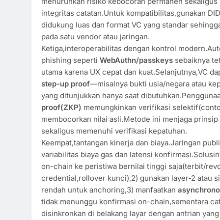
menurunkan risiko kebocoran permanen sekaligus
integritas catatan.Untuk kompatibilitas,gunakan D
didukung luas dan format VC yang standar sehingg
pada satu vendor atau jaringan.
Ketiga,interoperabilitas dengan kontrol modern.Aut
phishing seperti
WebAuthn/passkeys
sebaiknya tet
utama karena UX cepat dan kuat.Selanjutnya,VC da
step-up proof
—misalnya bukti usia/negara atau ke
yang ditunjukkan hanya saat dibutuhkan.Pengguna
proof(ZKP)
memungkinkan verifikasi selektif(conto
membocorkan nilai asli.Metode ini menjaga prinsip
sekaligus memenuhi verifikasi kepatuhan.
Keempat,tantangan kinerja dan biaya.Jaringan pub
variabilitas biaya gas dan latensi konfirmasi.Solusiny
on-chain ke peristiwa bernilai tinggi saja(terbit/rev
credential,rollover kunci),2) gunakan layer-2 atau 
rendah untuk anchoring,3) manfaatkan
asynchrono
tidak menunggu konfirmasi on-chain,sementara cat
disinkronkan di belakang layar dengan antrian yang