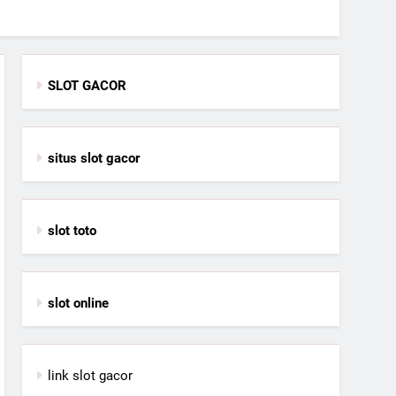
SLOT GACOR
situs slot gacor
slot toto
slot online
link slot gacor