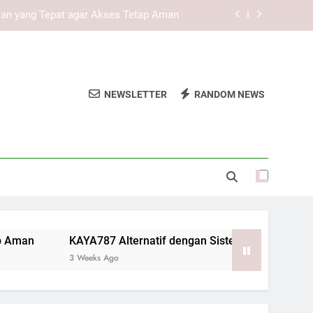
tan yang Tepat agar Akses Tetap Aman
m Akses yang Lebih Stabil dan Praktis
n Akses pada Halaman KAYA787 Login
NEWSLETTER
RANDOM NEWS
pat agar Akses Tetap Aman dan Terarah
tan yang Tepat agar Akses Tetap Aman
ri Makanan Hingga Aksesori, Semuanya Ada Di Sini.
m Akses yang Lebih Stabil dan Praktis
n Akses pada Halaman KAYA787 Login
KAYA787 Alternatif dengan Sistem Akses yang Lebih Stabil 
3 Weeks Ago