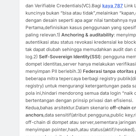
dan Verifiable Credentials(VC).Bagi
kaya 787
Link 
kuncinya bukan “bisa atau tidak”,melainkan “kapan
dengan desain seperti apa agar nilai tambahnya nya
Pertama,definisikan kasus penggunaan yang spesifi
paling relevan.1)
Anchoring & auditability
: menyimp
autentikasi atau status revokasi kredensial ke bloc
tak dapat diubah sehingga memudahkan audit dan d
log.2)
Self-Sovereign Identity(SSI)
: pengguna mem
dompet identitas,server hanya melakukan verifikasi
menyimpan PII berlebih.3)
Federasi tanpa otoritas 
beberapa mitra tepercaya berbagi registry publik(
registry) untuk mengurangi ketergantungan pada sat
pola ini,hindari mendorong semua data login “naik 
bertentangan dengan prinsip privasi dan efisiensi.
Kedua,bahas arsitektur.Dalam skenario
off-chain c
anchors
,data sensitif(atribut pengguna,public key,r
off-chain di dompet atau server,sementara jaringa
menyimpan pointer,hash,atau status(aktif/revoked)