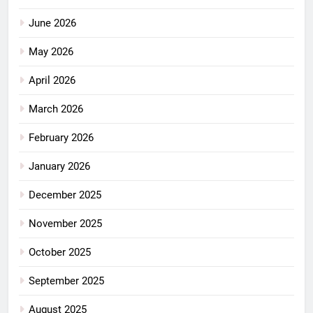
June 2026
May 2026
April 2026
March 2026
February 2026
January 2026
December 2025
November 2025
October 2025
September 2025
August 2025