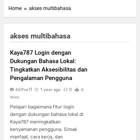
Home
akses multibahasa
akses multibahasa
Kaya787 Login dengan
Dukungan Bahasa Lokal:
Tingkatkan Aksesibilitas dan
Pengalaman Pengguna
669ce1f
1 year ago
0
6
mins
Pelajari bagaimana fitur login
dengan dukungan bahasa lokal di
Kaya787 meningkatkan
kenyamanan pengguna. Simak
manfaat, cara kerja, dan