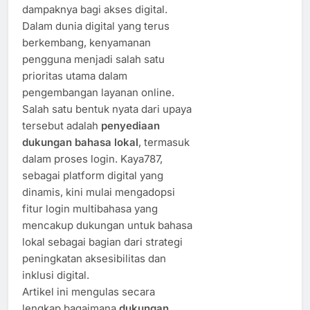
dampaknya bagi akses digital.
Dalam dunia digital yang terus
berkembang, kenyamanan
pengguna menjadi salah satu
prioritas utama dalam
pengembangan layanan online.
Salah satu bentuk nyata dari upaya
tersebut adalah
penyediaan
dukungan bahasa lokal
, termasuk
dalam proses login. Kaya787,
sebagai platform digital yang
dinamis, kini mulai mengadopsi
fitur login multibahasa yang
mencakup dukungan untuk bahasa
lokal sebagai bagian dari strategi
peningkatan aksesibilitas dan
inklusi digital.
Artikel ini mengulas secara
lengkap bagaimana
dukungan