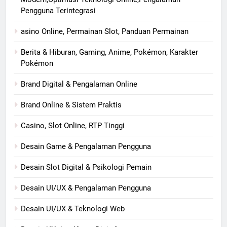
Pengguna Terintegrasi
asino Online, Permainan Slot, Panduan Permainan
Berita & Hiburan, Gaming, Anime, Pokémon, Karakter
Pokémon
Brand Digital & Pengalaman Online
Brand Online & Sistem Praktis
Casino, Slot Online, RTP Tinggi
Desain Game & Pengalaman Pengguna
Desain Slot Digital & Psikologi Pemain
Desain UI/UX & Pengalaman Pengguna
Desain UI/UX & Teknologi Web