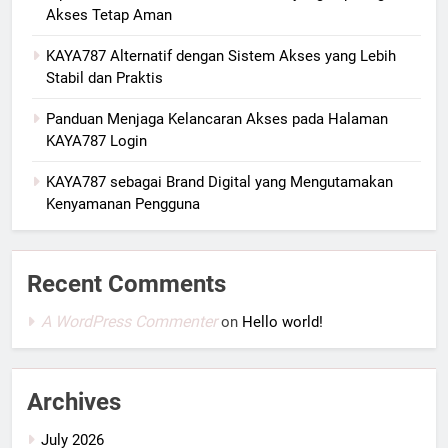
Akses Tetap Aman
KAYA787 Alternatif dengan Sistem Akses yang Lebih
Stabil dan Praktis
Panduan Menjaga Kelancaran Akses pada Halaman
KAYA787 Login
KAYA787 sebagai Brand Digital yang Mengutamakan
Kenyamanan Pengguna
Recent Comments
A WordPress Commenter
on
Hello world!
Archives
July 2026