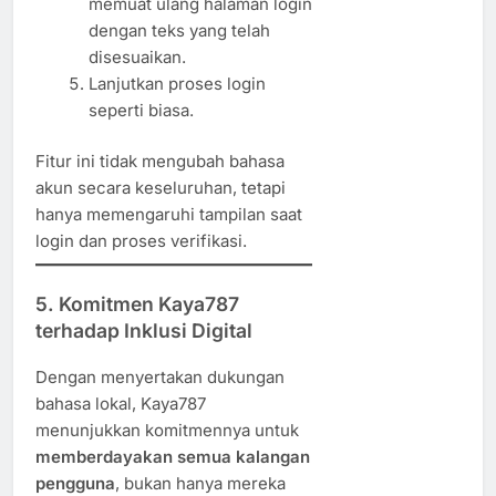
memuat ulang halaman login
dengan teks yang telah
disesuaikan.
Lanjutkan proses login
seperti biasa.
Fitur ini tidak mengubah bahasa
akun secara keseluruhan, tetapi
hanya memengaruhi tampilan saat
login dan proses verifikasi.
5. Komitmen Kaya787
terhadap Inklusi Digital
Dengan menyertakan dukungan
bahasa lokal, Kaya787
menunjukkan komitmennya untuk
memberdayakan semua kalangan
pengguna
, bukan hanya mereka