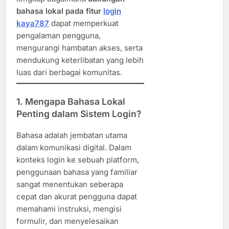
bahasa lokal pada fitur
login
kaya787
dapat memperkuat
pengalaman pengguna,
mengurangi hambatan akses, serta
mendukung keterlibatan yang lebih
luas dari berbagai komunitas.
1. Mengapa Bahasa Lokal
Penting dalam Sistem Login?
Bahasa adalah jembatan utama
dalam komunikasi digital. Dalam
konteks login ke sebuah platform,
penggunaan bahasa yang familiar
sangat menentukan seberapa
cepat dan akurat pengguna dapat
memahami instruksi, mengisi
formulir, dan menyelesaikan