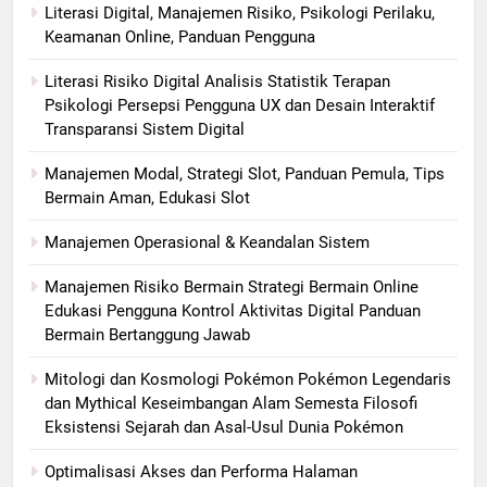
Literasi Digital, Manajemen Risiko, Psikologi Perilaku,
Keamanan Online, Panduan Pengguna
Literasi Risiko Digital Analisis Statistik Terapan
Psikologi Persepsi Pengguna UX dan Desain Interaktif
Transparansi Sistem Digital
Manajemen Modal, Strategi Slot, Panduan Pemula, Tips
Bermain Aman, Edukasi Slot
Manajemen Operasional & Keandalan Sistem
Manajemen Risiko Bermain Strategi Bermain Online
Edukasi Pengguna Kontrol Aktivitas Digital Panduan
Bermain Bertanggung Jawab
Mitologi dan Kosmologi Pokémon Pokémon Legendaris
dan Mythical Keseimbangan Alam Semesta Filosofi
Eksistensi Sejarah dan Asal-Usul Dunia Pokémon
Optimalisasi Akses dan Performa Halaman