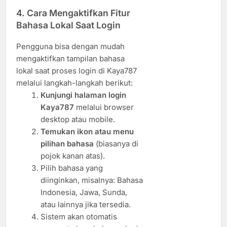
4. Cara Mengaktifkan Fitur
Bahasa Lokal Saat Login
Pengguna bisa dengan mudah
mengaktifkan tampilan bahasa
lokal saat proses login di Kaya787
melalui langkah-langkah berikut:
Kunjungi halaman login
Kaya787
melalui browser
desktop atau mobile.
Temukan ikon atau menu
pilihan bahasa
(biasanya di
pojok kanan atas).
Pilih bahasa yang
diinginkan, misalnya: Bahasa
Indonesia, Jawa, Sunda,
atau lainnya jika tersedia.
Sistem akan otomatis