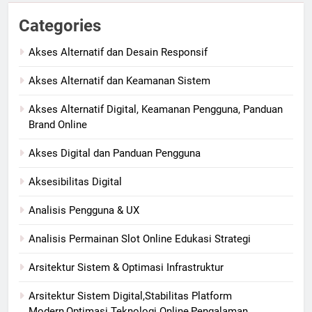
Categories
Akses Alternatif dan Desain Responsif
Akses Alternatif dan Keamanan Sistem
Akses Alternatif Digital, Keamanan Pengguna, Panduan
Brand Online
Akses Digital dan Panduan Pengguna
Aksesibilitas Digital
Analisis Pengguna & UX
Analisis Permainan Slot Online Edukasi Strategi
Arsitektur Sistem & Optimasi Infrastruktur
Arsitektur Sistem Digital,Stabilitas Platform
Modern,Optimasi Teknologi Online,Pengalaman