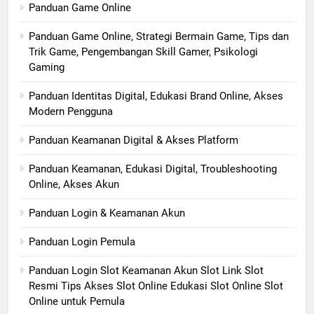
Panduan Game Online
Panduan Game Online, Strategi Bermain Game, Tips dan
Trik Game, Pengembangan Skill Gamer, Psikologi
Gaming
Panduan Identitas Digital, Edukasi Brand Online, Akses
Modern Pengguna
Panduan Keamanan Digital & Akses Platform
Panduan Keamanan, Edukasi Digital, Troubleshooting
Online, Akses Akun
Panduan Login & Keamanan Akun
Panduan Login Pemula
Panduan Login Slot Keamanan Akun Slot Link Slot
Resmi Tips Akses Slot Online Edukasi Slot Online Slot
Online untuk Pemula