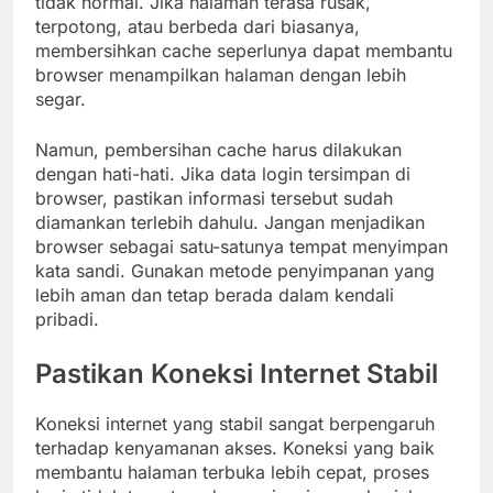
tidak normal. Jika halaman terasa rusak,
terpotong, atau berbeda dari biasanya,
membersihkan cache seperlunya dapat membantu
browser menampilkan halaman dengan lebih
segar.
Namun, pembersihan cache harus dilakukan
dengan hati-hati. Jika data login tersimpan di
browser, pastikan informasi tersebut sudah
diamankan terlebih dahulu. Jangan menjadikan
browser sebagai satu-satunya tempat menyimpan
kata sandi. Gunakan metode penyimpanan yang
lebih aman dan tetap berada dalam kendali
pribadi.
Pastikan Koneksi Internet Stabil
Koneksi internet yang stabil sangat berpengaruh
terhadap kenyamanan akses. Koneksi yang baik
membantu halaman terbuka lebih cepat, proses