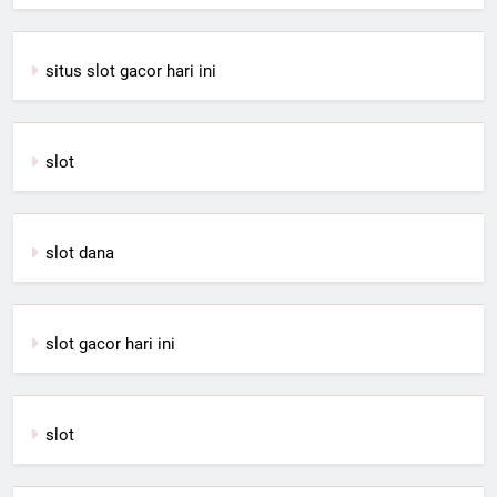
situs slot gacor hari ini
slot
slot dana
slot gacor hari ini
slot