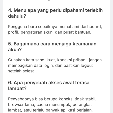
4. Menu apa yang perlu dipahami terlebih
dahulu?
Pengguna baru sebaiknya memahami dashboard,
profil, pengaturan akun, dan pusat bantuan.
5. Bagaimana cara menjaga keamanan
akun?
Gunakan kata sandi kuat, koneksi pribadi, jangan
membagikan data login, dan pastikan logout
setelah selesai.
6. Apa penyebab akses awal terasa
lambat?
Penyebabnya bisa berupa koneksi tidak stabil,
browser lama, cache menumpuk, perangkat
lambat, atau terlalu banyak aplikasi berjalan.