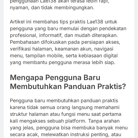
penggunaan Lae138 akan terasa lebih rapi,
nyaman, dan tidak membingungkan.
Artikel ini membahas tips praktis Lae138 untuk
pengguna yang baru memulai dengan pendekatan
profesional, informatif, dan mudah diterapkan.
Pembahasan difokuskan pada persiapan akses,
verifikasi halaman, keamanan akun, navigasi
menu, tampilan mobile, serta kebiasaan digital
yang membantu pengguna merasa lebih siap.
Mengapa Pengguna Baru
Membutuhkan Panduan Praktis?
Pengguna baru membutuhkan panduan praktis
karena tidak semua orang langsung memahami
struktur halaman atau fungsi menu saat pertama
kali mengakses sebuah platform. Tanpa arahan
yang jelas, pengguna bisa membuka banyak menu
secara acak, melewatkan instruksi penting, atau