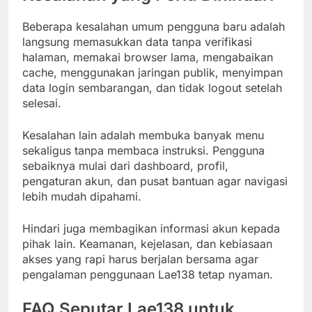
Beberapa kesalahan umum pengguna baru adalah
langsung memasukkan data tanpa verifikasi
halaman, memakai browser lama, mengabaikan
cache, menggunakan jaringan publik, menyimpan
data login sembarangan, dan tidak logout setelah
selesai.
Kesalahan lain adalah membuka banyak menu
sekaligus tanpa membaca instruksi. Pengguna
sebaiknya mulai dari dashboard, profil,
pengaturan akun, dan pusat bantuan agar navigasi
lebih mudah dipahami.
Hindari juga membagikan informasi akun kepada
pihak lain. Keamanan, kejelasan, dan kebiasaan
akses yang rapi harus berjalan bersama agar
pengalaman penggunaan Lae138 tetap nyaman.
FAQ Seputar Lae138 untuk