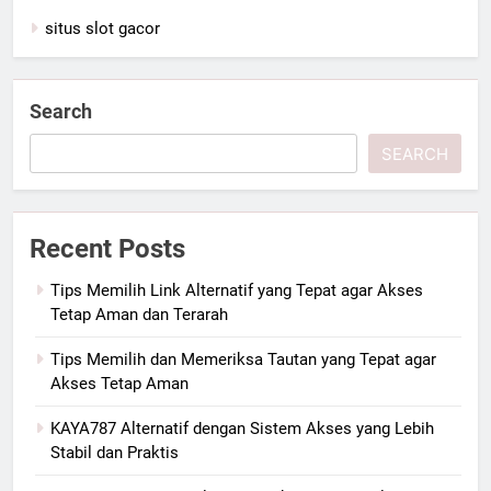
situs slot gacor
Search
SEARCH
Recent Posts
Tips Memilih Link Alternatif yang Tepat agar Akses
Tetap Aman dan Terarah
Tips Memilih dan Memeriksa Tautan yang Tepat agar
Akses Tetap Aman
KAYA787 Alternatif dengan Sistem Akses yang Lebih
Stabil dan Praktis