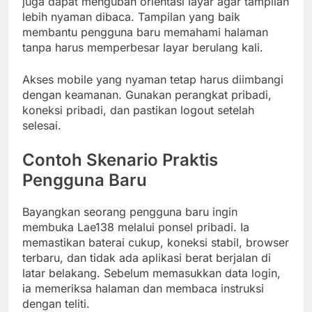
juga dapat mengubah orientasi layar agar tampilan
lebih nyaman dibaca. Tampilan yang baik
membantu pengguna baru memahami halaman
tanpa harus memperbesar layar berulang kali.
Akses mobile yang nyaman tetap harus diimbangi
dengan keamanan. Gunakan perangkat pribadi,
koneksi pribadi, dan pastikan logout setelah
selesai.
Contoh Skenario Praktis
Pengguna Baru
Bayangkan seorang pengguna baru ingin
membuka Lae138 melalui ponsel pribadi. Ia
memastikan baterai cukup, koneksi stabil, browser
terbaru, dan tidak ada aplikasi berat berjalan di
latar belakang. Sebelum memasukkan data login,
ia memeriksa halaman dan membaca instruksi
dengan teliti.