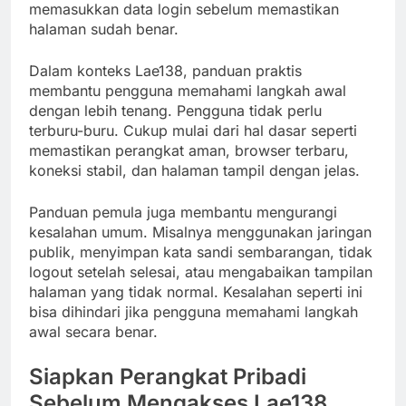
memasukkan data login sebelum memastikan
halaman sudah benar.
Dalam konteks Lae138, panduan praktis
membantu pengguna memahami langkah awal
dengan lebih tenang. Pengguna tidak perlu
terburu-buru. Cukup mulai dari hal dasar seperti
memastikan perangkat aman, browser terbaru,
koneksi stabil, dan halaman tampil dengan jelas.
Panduan pemula juga membantu mengurangi
kesalahan umum. Misalnya menggunakan jaringan
publik, menyimpan kata sandi sembarangan, tidak
logout setelah selesai, atau mengabaikan tampilan
halaman yang tidak normal. Kesalahan seperti ini
bisa dihindari jika pengguna memahami langkah
awal secara benar.
Siapkan Perangkat Pribadi
Sebelum Mengakses Lae138