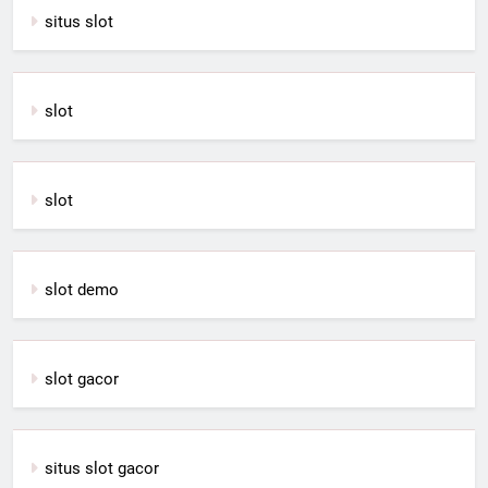
situs slot
slot
slot
slot demo
slot gacor
situs slot gacor