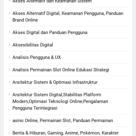
Akses Alternatif dan Keamanan Sistem
Akses Alternatif Digital, Keamanan Pengguna, Panduan
Brand Online
Akses Digital dan Panduan Pengguna
Aksesibilitas Digital
Analisis Pengguna & UX
Analisis Permainan Slot Online Edukasi Strategi
Arsitektur Sistem & Optimasi Infrastruktur
Arsitektur Sistem Digital,Stabilitas Platform
Modern,Optimasi Teknologi Online,Pengalaman
Pengguna Terintegrasi
asino Online, Permainan Slot, Panduan Permainan
Berita & Hiburan, Gaming, Anime, Pokémon, Karakter