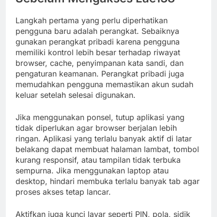
Langkah pertama yang perlu diperhatikan
pengguna baru adalah perangkat. Sebaiknya
gunakan perangkat pribadi karena pengguna
memiliki kontrol lebih besar terhadap riwayat
browser, cache, penyimpanan kata sandi, dan
pengaturan keamanan. Perangkat pribadi juga
memudahkan pengguna memastikan akun sudah
keluar setelah selesai digunakan.
Jika menggunakan ponsel, tutup aplikasi yang
tidak diperlukan agar browser berjalan lebih
ringan. Aplikasi yang terlalu banyak aktif di latar
belakang dapat membuat halaman lambat, tombol
kurang responsif, atau tampilan tidak terbuka
sempurna. Jika menggunakan laptop atau
desktop, hindari membuka terlalu banyak tab agar
proses akses tetap lancar.
Aktifkan juga kunci layar seperti PIN, pola, sidik