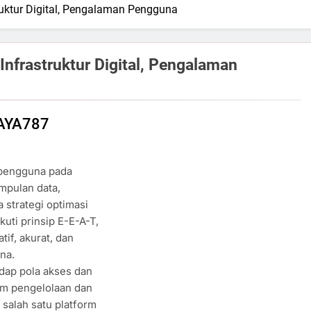
truktur Digital, Pengalaman Pengguna
 Infrastruktur Digital, Pengalaman
 KAYA787
s pengguna pada
mpulan data,
 strategi optimasi
uti prinsip E-E-A-T,
if, akurat, dan
na.
dap pola akses dan
am pengelolaan dan
 salah satu platform