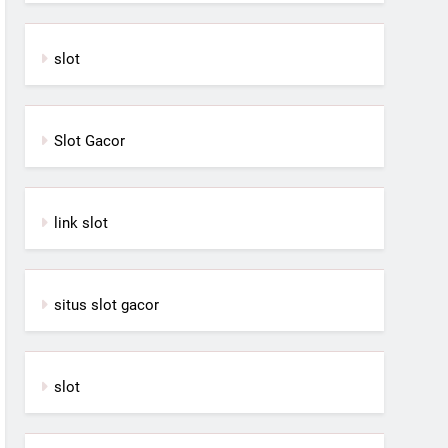
slot
Slot Gacor
link slot
situs slot gacor
slot