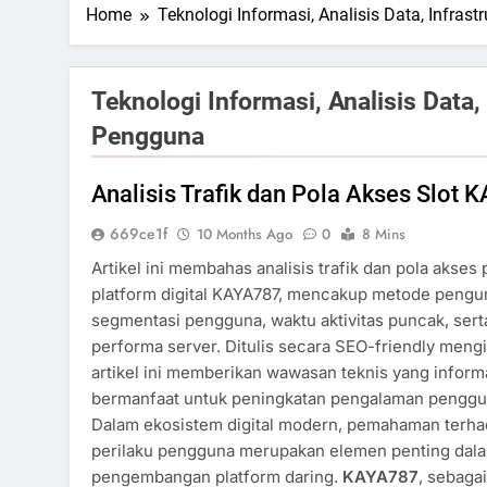
Home
Teknologi Informasi, Analisis Data, Infras
Teknologi Informasi, Analisis Data,
Pengguna
Analisis Trafik dan Pola Akses Slot
669ce1f
10 Months Ago
0
8 Mins
Artikel ini membahas analisis trafik dan pola akse
platform digital KAYA787, mencakup metode pengu
segmentasi pengguna, waktu aktivitas puncak, serta
performa server. Ditulis secara SEO-friendly mengik
artikel ini memberikan wawasan teknis yang informat
bermanfaat untuk peningkatan pengalaman penggu
Dalam ekosistem digital modern, pemahaman terha
perilaku pengguna merupakan elemen penting dal
pengembangan platform daring.
KAYA787
, sebagai