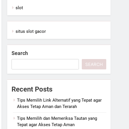
slot
situs slot gacor
Search
SEARCH
Recent Posts
Tips Memilih Link Alternatif yang Tepat agar
Akses Tetap Aman dan Terarah
Tips Memilih dan Memeriksa Tautan yang
Tepat agar Akses Tetap Aman