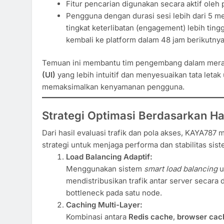
Fitur pencarian digunakan secara aktif oleh
Pengguna dengan durasi sesi lebih dari 5 m
tingkat keterlibatan (engagement) lebih tin
kembali ke platform dalam 48 jam berikutnya
Temuan ini membantu tim pengembang dalam me
(UI)
yang lebih intuitif dan menyesuaikan tata letak
memaksimalkan kenyamanan pengguna.
Strategi Optimasi Berdasarkan Has
Dari hasil evaluasi trafik dan pola akses, KAYA787
strategi untuk menjaga performa dan stabilitas sist
Load Balancing Adaptif:
Menggunakan sistem
smart load balancing
u
mendistribusikan trafik antar server secara
bottleneck pada satu node.
Caching Multi-Layer:
Kombinasi antara
Redis cache
,
browser cac