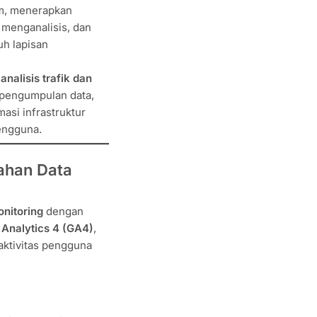
em, menerapkan
 menganalisis, dan
uh lapisan
a
analisis trafik dan
 pengumpulan data,
masi infrastruktur
engguna.
ahan Data
onitoring
dengan
 Analytics 4 (GA4)
,
ktivitas pengguna