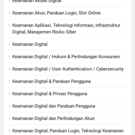
Keamanan Akses Digital
Keamanan Akun, Panduan Login, Slot Online
Keamanan Aplikasi, Teknologi Informasi, Infrastruktur
Digital, Manajemen Risiko Siber
Keamanan Digital
Keamanan Digital / Hukum & Perlindungan Konsumen
Keamanan Digital / User Authentication / Cybersecurity
Keamanan Digital & Panduan Pengguna
Keamanan Digital & Privasi Pengguna
Keamanan Digital dan Panduan Pengguna
Keamanan Digital dan Perlindungan Akun
Keamanan Digital, Panduan Login, Teknologi Keamanan