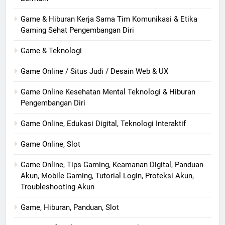
Game & Hiburan Kerja Sama Tim Komunikasi & Etika
Gaming Sehat Pengembangan Diri
Game & Teknologi
Game Online / Situs Judi / Desain Web & UX
Game Online Kesehatan Mental Teknologi & Hiburan
Pengembangan Diri
Game Online, Edukasi Digital, Teknologi Interaktif
Game Online, Slot
Game Online, Tips Gaming, Keamanan Digital, Panduan
Akun, Mobile Gaming, Tutorial Login, Proteksi Akun,
Troubleshooting Akun
Game, Hiburan, Panduan, Slot