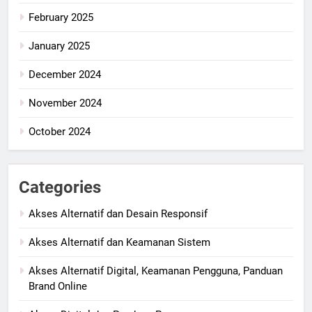
February 2025
January 2025
December 2024
November 2024
October 2024
Categories
Akses Alternatif dan Desain Responsif
Akses Alternatif dan Keamanan Sistem
Akses Alternatif Digital, Keamanan Pengguna, Panduan
Brand Online