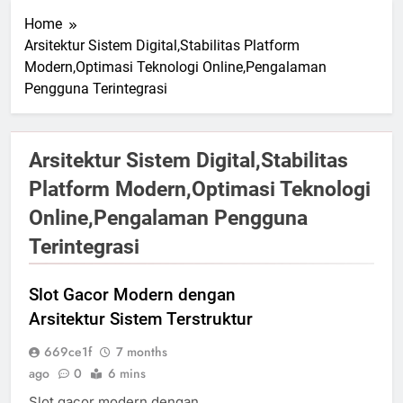
Home
Arsitektur Sistem Digital,Stabilitas Platform
Modern,Optimasi Teknologi Online,Pengalaman
Pengguna Terintegrasi
Arsitektur Sistem Digital,Stabilitas
Platform Modern,Optimasi Teknologi
Online,Pengalaman Pengguna
Terintegrasi
Slot Gacor Modern dengan
Arsitektur Sistem Terstruktur
669ce1f
7 months
ago
0
6 mins
Slot gacor modern dengan