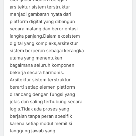
arsitektur sistem terstruktur
menjadi gambaran nyata dari
platform digital yang dibangun
secara matang dan berorientasi
jangka panjang.Dalam ekosistem
digital yang kompleks,arsitektur
sistem berperan sebagai kerangka
utama yang menentukan
bagaimana seluruh komponen
bekerja secara harmonis.
Arsitektur sistem terstruktur
berarti setiap elemen platform
dirancang dengan fungsi yang
jelas dan saling terhubung secara
logis.Tidak ada proses yang
berjalan tanpa peran spesifik
karena setiap modul memiliki
tanggung jawab yang