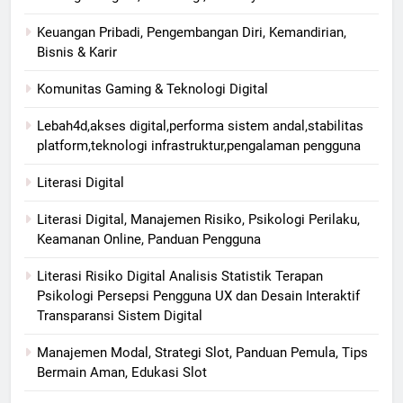
Keuangan Pribadi, Pengembangan Diri, Kemandirian,
Bisnis & Karir
Komunitas Gaming & Teknologi Digital
Lebah4d,akses digital,performa sistem andal,stabilitas
platform,teknologi infrastruktur,pengalaman pengguna
Literasi Digital
Literasi Digital, Manajemen Risiko, Psikologi Perilaku,
Keamanan Online, Panduan Pengguna
Literasi Risiko Digital Analisis Statistik Terapan
Psikologi Persepsi Pengguna UX dan Desain Interaktif
Transparansi Sistem Digital
Manajemen Modal, Strategi Slot, Panduan Pemula, Tips
Bermain Aman, Edukasi Slot