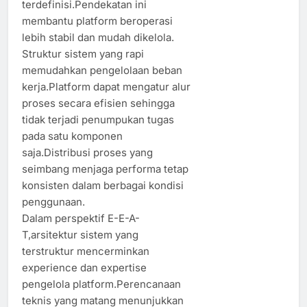
terdefinisi.Pendekatan ini
membantu platform beroperasi
lebih stabil dan mudah dikelola.
Struktur sistem yang rapi
memudahkan pengelolaan beban
kerja.Platform dapat mengatur alur
proses secara efisien sehingga
tidak terjadi penumpukan tugas
pada satu komponen
saja.Distribusi proses yang
seimbang menjaga performa tetap
konsisten dalam berbagai kondisi
penggunaan.
Dalam perspektif E-E-A-
T,arsitektur sistem yang
terstruktur mencerminkan
experience dan expertise
pengelola platform.Perencanaan
teknis yang matang menunjukkan