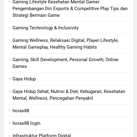
Gaming Lifestyle Kesehatan Mental Gamer
Pengembangan Diri Esports & Competitive Play Tips dan
Strategi Bermain Game
Gaming Technology & Inclusivity
Gaming Wellness, Relaksasi Digital, Player Lifestyle,
Mental Gameplay, Healthy Gaming Habits
Gaming, Skill Development, Personal Growth, Online
Games
Gaya Hidup
Gaya Hidup Sehat, Nutrisi & Diet, Kebugaran, Kesehatan
Mental, Wellness, Pencegahan Penyakit
horas88
horas88 login
Infrastruktur Platform Digital