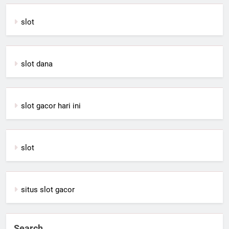
slot
slot dana
slot gacor hari ini
slot
situs slot gacor
Search