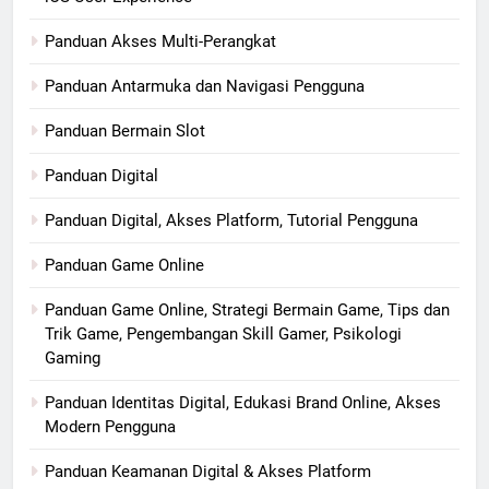
Panduan Akses Multi-Perangkat
Panduan Antarmuka dan Navigasi Pengguna
Panduan Bermain Slot
Panduan Digital
Panduan Digital, Akses Platform, Tutorial Pengguna
Panduan Game Online
Panduan Game Online, Strategi Bermain Game, Tips dan
Trik Game, Pengembangan Skill Gamer, Psikologi
Gaming
Panduan Identitas Digital, Edukasi Brand Online, Akses
Modern Pengguna
Panduan Keamanan Digital & Akses Platform