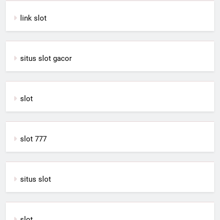
link slot
situs slot gacor
slot
slot 777
situs slot
slot