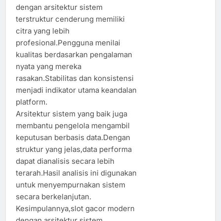
dengan arsitektur sistem
terstruktur cenderung memiliki
citra yang lebih
profesional.Pengguna menilai
kualitas berdasarkan pengalaman
nyata yang mereka
rasakan.Stabilitas dan konsistensi
menjadi indikator utama keandalan
platform.
Arsitektur sistem yang baik juga
membantu pengelola mengambil
keputusan berbasis data.Dengan
struktur yang jelas,data performa
dapat dianalisis secara lebih
terarah.Hasil analisis ini digunakan
untuk menyempurnakan sistem
secara berkelanjutan.
Kesimpulannya,slot gacor modern
dengan arsitektur sistem