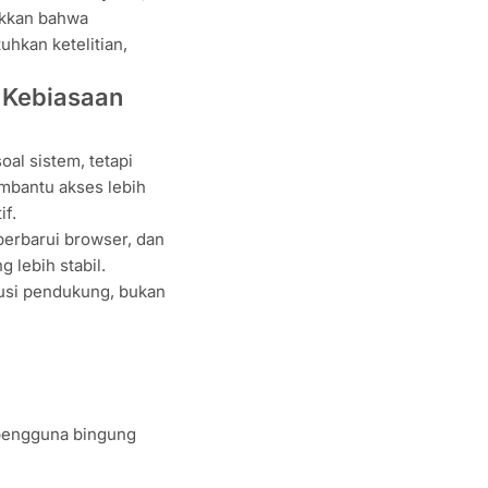
ukkan bahwa
hkan ketelitian,
 Kebiasaan
al sistem, tetapi
embantu akses lebih
if.
erbarui browser, dan
 lebih stabil.
lusi pendukung, bukan
pengguna bingung