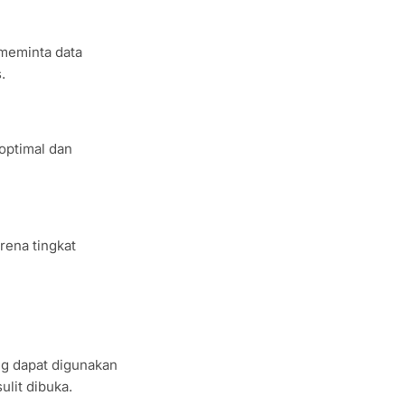
 meminta data
.
optimal dan
rena tingkat
ng dapat digunakan
ulit dibuka.