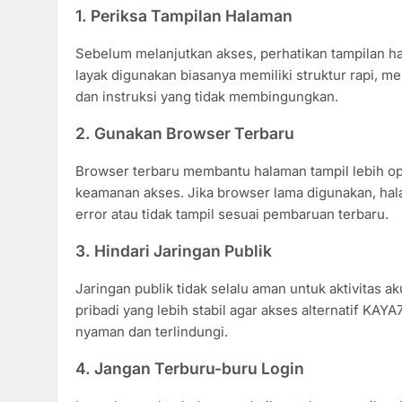
1. Periksa Tampilan Halaman
Sebelum melanjutkan akses, perhatikan tampilan h
layak digunakan biasanya memiliki struktur rapi, 
dan instruksi yang tidak membingungkan.
2. Gunakan Browser Terbaru
Browser terbaru membantu halaman tampil lebih o
keamanan akses. Jika browser lama digunakan, ha
error atau tidak tampil sesuai pembaruan terbaru.
3. Hindari Jaringan Publik
Jaringan publik tidak selalu aman untuk aktivitas a
pribadi yang lebih stabil agar akses alternatif KAYA
nyaman dan terlindungi.
4. Jangan Terburu-buru Login