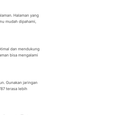
alaman. Halaman yang
menu mudah dipahami,
ptimal dan mendukung
laman bisa mengalami
kun. Gunakan jaringan
787 terasa lebih