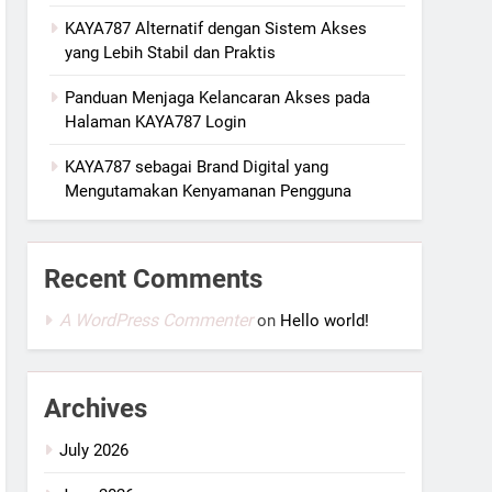
KAYA787 Alternatif dengan Sistem Akses
yang Lebih Stabil dan Praktis
Panduan Menjaga Kelancaran Akses pada
Halaman KAYA787 Login
KAYA787 sebagai Brand Digital yang
Mengutamakan Kenyamanan Pengguna
Recent Comments
A WordPress Commenter
on
Hello world!
Archives
July 2026