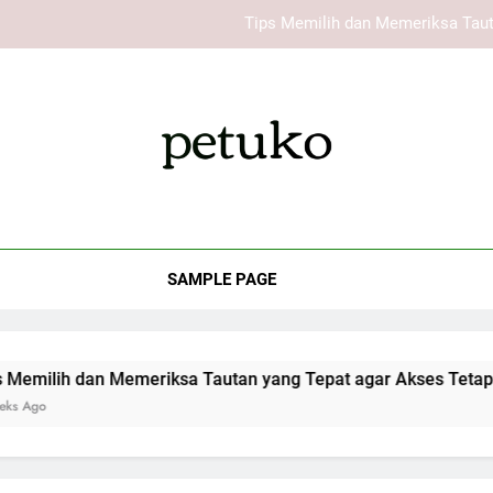
Tips Memilih dan Memeriksa Tau
KAYA787 Alternatif dengan Siste
Panduan Menjaga Kelancara
Tips Memilih Link Alternatif yang Te
uko
Tips Memilih dan Memeriksa Tau
Produk Berkualitas Untuk Hewan Peliharaan Anda Di Petuko. Da
KAYA787 Alternatif dengan Siste
SAMPLE PAGE
Panduan Menjaga Kelancara
an Memeriksa Tautan yang Tepat agar Akses Tetap Aman