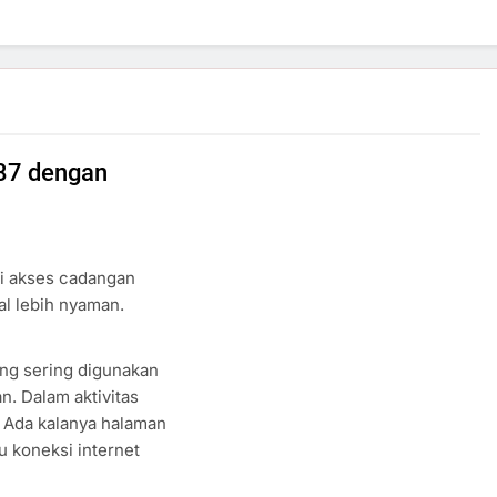
87 dengan
i akses cadangan
al lebih nyaman.
ang sering digunakan
. Dalam aktivitas
a. Ada kalanya halaman
 koneksi internet