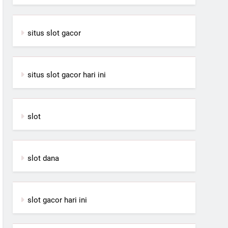
situs slot gacor
situs slot gacor hari ini
slot
slot dana
slot gacor hari ini