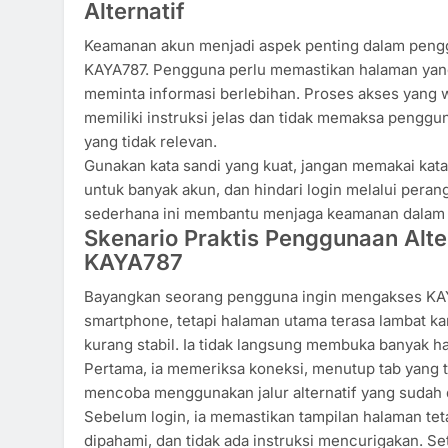
Alternatif
Keamanan akun menjadi aspek penting dalam pengg
KAYA787. Pengguna perlu memastikan halaman yang
meminta informasi berlebihan. Proses akses yang 
memiliki instruksi jelas dan tidak memaksa pengg
yang tidak relevan.
Gunakan kata sandi yang kuat, jangan memakai kat
untuk banyak akun, dan hindari login melalui pera
sederhana ini membantu menjaga keamanan dalam 
Skenario Praktis Penggunaan Alte
KAYA787
Bayangkan seorang pengguna ingin mengakses KA
smartphone, tetapi halaman utama terasa lambat ka
kurang stabil. Ia tidak langsung membuka banyak h
Pertama, ia memeriksa koneksi, menutup tab yang ti
mencoba menggunakan jalur alternatif yang sudah d
Sebelum login, ia memastikan tampilan halaman te
dipahami, dan tidak ada instruksi mencurigakan. Se