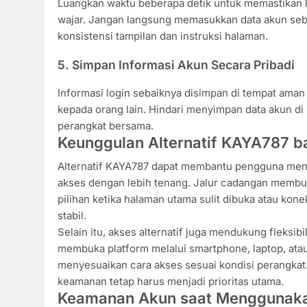
Luangkan waktu beberapa detik untuk memastikan h
wajar. Jangan langsung memasukkan data akun se
konsistensi tampilan dan instruksi halaman.
5. Simpan Informasi Akun Secara Pribadi
Informasi login sebaiknya disimpan di tempat aman 
kepada orang lain. Hindari menyimpan data akun d
perangkat bersama.
Keunggulan Alternatif KAYA787 b
Alternatif KAYA787 dapat membantu pengguna men
akses dengan lebih tenang. Jalur cadangan membu
pilihan ketika halaman utama sulit dibuka atau kone
stabil.
Selain itu, akses alternatif juga mendukung fleksib
membuka platform melalui smartphone, laptop, atau
menyesuaikan cara akses sesuai kondisi perangkat
keamanan tetap harus menjadi prioritas utama.
Keamanan Akun saat Menggunaka