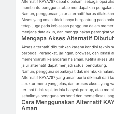
Alternatif KAYA787 dapat dipahami sebagai opsi a
membantu pengguna tetap mendapatkan pengalaman 
Namun, penggunaan jalur alternatif harus dilakukan
Akses yang aman tidak hanya bergantung pada hal
tetapi juga pada kebiasaan pengguna dalam memeri
menjaga data akun, dan menggunakan perangkat ya
Mengapa Akses Alternatif Dibutu
Akses alternatif dibutuhkan karena kondisi teknis 
berbeda. Perangkat, jaringan, browser, dan lokasi 
memengaruhi kelancaran halaman. Ketika akses uta
jalur alternatif dapat menjadi solusi pendukung.
Namun, pengguna sebaiknya tidak membuka halama
Alternatif KAYA787 yang aman perlu dikenali dari ko
struktur menu yang jelas, dan proses akses yang wa
terlihat tidak rapi, terlalu banyak pop-up, atau memi
sebaiknya pengguna berhenti dan memeriksa ulang
Cara Menggunakan Alternatif KA
Aman