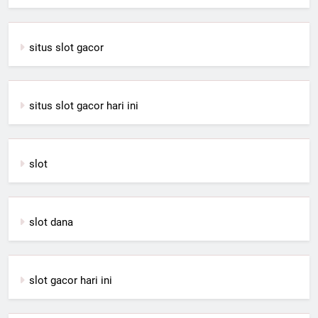
situs slot gacor
situs slot gacor hari ini
slot
slot dana
slot gacor hari ini