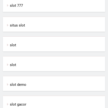
slot 777
situs slot
slot
slot
slot demo
slot gacor