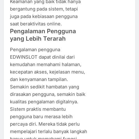
Keamanan yang baik tidak hanya
bergantung pada sistem, tetapi
juga pada kebiasaan pengguna
saat beraktivitas online.
Pengalaman Pengguna
yang Lebih Terarah
Pengalaman pengguna
EDWINSLOT dapat dinilai dari
kemudahan memahami halaman,
kecepatan akses, kejelasan menu,
dan kenyamanan tampilan.
Semakin sedikit hambatan yang
dirasakan pengguna, semakin baik
kualitas pengalaman digitalnya.
Sistem praktis membantu
pengguna baru merasa lebih
percaya diri. Mereka tidak perlu
mempelajari terlalu banyak langkah
hanya untuk memahami fungsi