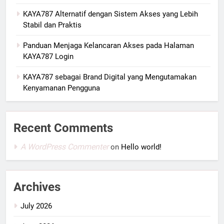
KAYA787 Alternatif dengan Sistem Akses yang Lebih
Stabil dan Praktis
Panduan Menjaga Kelancaran Akses pada Halaman
KAYA787 Login
KAYA787 sebagai Brand Digital yang Mengutamakan
Kenyamanan Pengguna
Recent Comments
A WordPress Commenter
on
Hello world!
Archives
July 2026