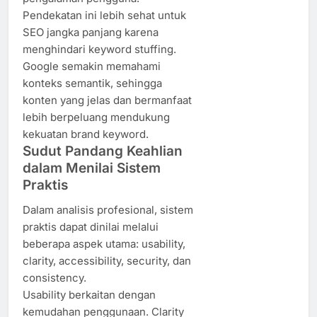
Pendekatan ini lebih sehat untuk
SEO jangka panjang karena
menghindari keyword stuffing.
Google semakin memahami
konteks semantik, sehingga
konten yang jelas dan bermanfaat
lebih berpeluang mendukung
kekuatan brand keyword.
Sudut Pandang Keahlian
dalam Menilai Sistem
Praktis
Dalam analisis profesional, sistem
praktis dapat dinilai melalui
beberapa aspek utama: usability,
clarity, accessibility, security, dan
consistency.
Usability berkaitan dengan
kemudahan penggunaan. Clarity