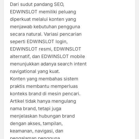
Dari sudut pandang SEO,
EDWINSLOT memiliki peluang
diperkuat melalui konten yang
menjawab kebutuhan pengguna
secara natural. Variasi pencarian
seperti EDWINSLOT login,
EDWINSLOT resmi, EDWINSLOT
alternatif, dan EDWINSLOT mobile
menunjukkan adanya search intent
navigational yang kuat.
Konten yang membahas sistem
praktis membantu memperluas
konteks brand di mesin pencari.
Artikel tidak hanya mengulang
nama brand, tetapi juga
menjelaskan hubungan brand
dengan akses, tampilan,
keamanan, navigasi, dan
pengalaman pengguna.