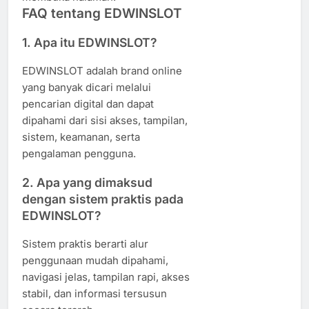
FAQ tentang EDWINSLOT
1. Apa itu EDWINSLOT?
EDWINSLOT adalah brand online
yang banyak dicari melalui
pencarian digital dan dapat
dipahami dari sisi akses, tampilan,
sistem, keamanan, serta
pengalaman pengguna.
2. Apa yang dimaksud
dengan sistem praktis pada
EDWINSLOT?
Sistem praktis berarti alur
penggunaan mudah dipahami,
navigasi jelas, tampilan rapi, akses
stabil, dan informasi tersusun