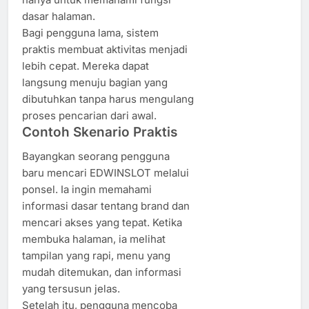
dasar halaman.
Bagi pengguna lama, sistem
praktis membuat aktivitas menjadi
lebih cepat. Mereka dapat
langsung menuju bagian yang
dibutuhkan tanpa harus mengulang
proses pencarian dari awal.
Contoh Skenario Praktis
Bayangkan seorang pengguna
baru mencari EDWINSLOT melalui
ponsel. Ia ingin memahami
informasi dasar tentang brand dan
mencari akses yang tepat. Ketika
membuka halaman, ia melihat
tampilan yang rapi, menu yang
mudah ditemukan, dan informasi
yang tersusun jelas.
Setelah itu, pengguna mencoba