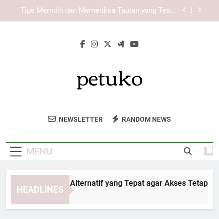
Skip
KAYA787 Alternatif dengan Sistem Akses yang
to
Lebih Stabil dan Praktis
content
Panduan Menjaga Kelancaran Akses pada
Halaman KAYA787 Login
Tips Memilih Link Alternatif yang Tepat agar
Akses Tetap Aman dan Terarah
Tips Memilih dan Memeriksa Tautan yang Tepat
agar Akses Tetap Aman
KAYA787 Alternatif dengan Sistem Akses yang
Lebih Stabil dan Praktis
Petuko
Dapatkan Produk Berkualitas Untuk Hewan
Panduan Menjaga Kelancaran Akses pada
NEWSLETTER
RANDOM NEWS
Halaman KAYA787 Login
Peliharaan Anda Di Petuko. Dari Makanan
Hingga Aksesori, Semuanya Ada Di Sini.
MENU
ps Memilih Link Alternatif yang Tepat agar Akses Tetap Aman
HEADLINES
Weeks Ago