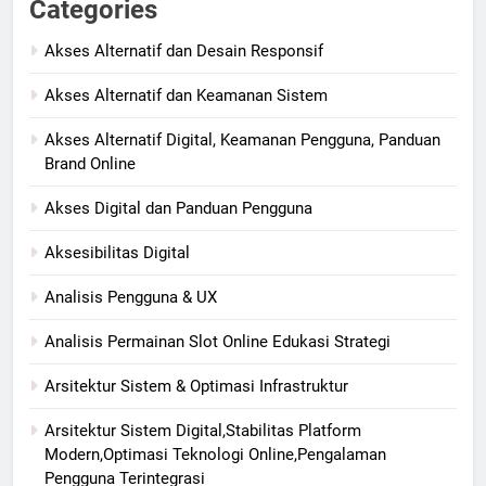
Categories
Akses Alternatif dan Desain Responsif
Akses Alternatif dan Keamanan Sistem
Akses Alternatif Digital, Keamanan Pengguna, Panduan
Brand Online
Akses Digital dan Panduan Pengguna
Aksesibilitas Digital
Analisis Pengguna & UX
Analisis Permainan Slot Online Edukasi Strategi
Arsitektur Sistem & Optimasi Infrastruktur
Arsitektur Sistem Digital,Stabilitas Platform
Modern,Optimasi Teknologi Online,Pengalaman
Pengguna Terintegrasi