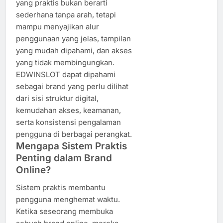
yang praktis bukan berarti
sederhana tanpa arah, tetapi
mampu menyajikan alur
penggunaan yang jelas, tampilan
yang mudah dipahami, dan akses
yang tidak membingungkan.
EDWINSLOT dapat dipahami
sebagai brand yang perlu dilihat
dari sisi struktur digital,
kemudahan akses, keamanan,
serta konsistensi pengalaman
pengguna di berbagai perangkat.
Mengapa Sistem Praktis
Penting dalam Brand
Online?
Sistem praktis membantu
pengguna menghemat waktu.
Ketika seseorang membuka