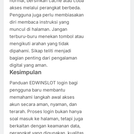
normal, bersihkan cache atau coba
akses melalui perangkat berbeda.
Pengguna juga perlu membiasakan
diri membaca instruksi yang
muncul di halaman. Jangan
terburu-buru menekan tombol atau
mengikuti arahan yang tidak
dipahami. Sikap teliti menjadi
bagian penting dari pengalaman
digital yang aman.
Kesimpulan
Panduan EDWINSLOT login bagi
pengguna baru membantu
memahami langkah awal akses
akun secara aman, nyaman, dan
terarah. Proses login bukan hanya
soal masuk ke halaman, tetapi juga
berkaitan dengan keamanan data,
perangkat yang digunakan, kualitas