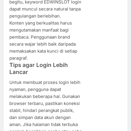
begitu, keyword EDWINSLOT login
dapat muncul secara natural tanpa
pengulangan berlebihan.
Konten yang berkualitas harus
mengutamakan manfaat bagi
pembaca. Penggunaan brand
secara wajar lebih baik daripada
memaksakan kata kunci di setiap
paragraf.
Tips agar Login Lebih
Lancar
Untuk membuat proses login lebih
nyaman, pengguna dapat
melakukan beberapa hal. Gunakan
browser terbaru, pastikan koneksi
stabil, hindari perangkat publik,
dan simpan data akun dengan
aman. Jika halaman tidak terbuka