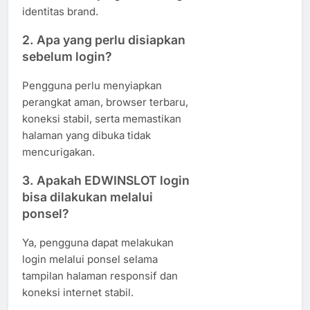
identitas brand.
2. Apa yang perlu disiapkan
sebelum login?
Pengguna perlu menyiapkan
perangkat aman, browser terbaru,
koneksi stabil, serta memastikan
halaman yang dibuka tidak
mencurigakan.
3. Apakah EDWINSLOT login
bisa dilakukan melalui
ponsel?
Ya, pengguna dapat melakukan
login melalui ponsel selama
tampilan halaman responsif dan
koneksi internet stabil.