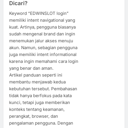
Dicari?
Keyword “EDWINSLOT login”
memiliki intent navigational yang
kuat. Artinya, pengguna biasanya
sudah mengenal brand dan ingin
menemukan jalur akses menuju
akun. Namun, sebagian pengguna
juga memiliki intent informational
karena ingin memahami cara login
yang benar dan aman.
Artikel panduan seperti ini
membantu menjawab kedua
kebutuhan tersebut. Pembahasan
tidak hanya berfokus pada kata
kunci, tetapi juga memberikan
konteks tentang keamanan,
perangkat, browser, dan
pengalaman pengguna. Dengan