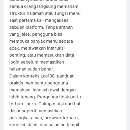
semua orang langsung memahami
struktur halaman atau fungsi menu
saat pertama kali mengakses
sebuah platform. Tanpa arahan
yang jelas, pengguna bisa
membuka banyak menu secara
acak, melewatkan instruksi
penting, atau memasukkan data
login sebelum memastikan
halaman sudah benar.
Dalam konteks Lae138, panduan
praktis membantu pengguna
memahami langkah awal dengan
lebih tenang. Pengguna tidak perlu
terburu-buru. Cukup mulai dari hal
dasar seperti memastikan
perangkat aman, browser terbaru,
koneksi stabil, dan halaman tampil