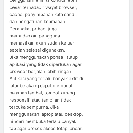
pengguna memiliki kontrol lebih
besar terhadap riwayat browser,
cache, penyimpanan kata sandi,
dan pengaturan keamanan.
Perangkat pribadi juga
memudahkan pengguna
memastikan akun sudah keluar
setelah selesai digunakan.
Jika menggunakan ponsel, tutup
aplikasi yang tidak diperlukan agar
browser berjalan lebih ringan.
Aplikasi yang terlalu banyak aktif di
latar belakang dapat membuat
halaman lambat, tombol kurang
responsif, atau tampilan tidak
terbuka sempurna. Jika
menggunakan laptop atau desktop,
hindari membuka terlalu banyak
tab agar proses akses tetap lancar.