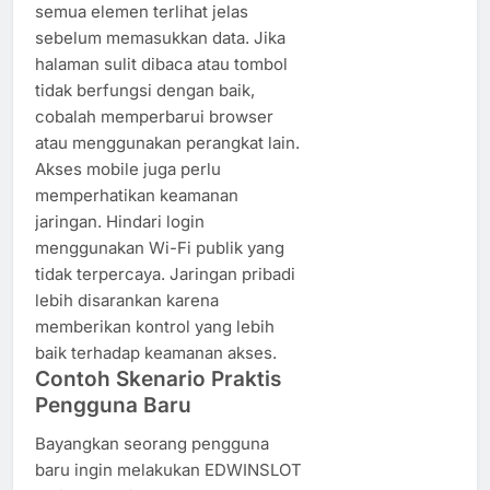
semua elemen terlihat jelas
sebelum memasukkan data. Jika
halaman sulit dibaca atau tombol
tidak berfungsi dengan baik,
cobalah memperbarui browser
atau menggunakan perangkat lain.
Akses mobile juga perlu
memperhatikan keamanan
jaringan. Hindari login
menggunakan Wi-Fi publik yang
tidak terpercaya. Jaringan pribadi
lebih disarankan karena
memberikan kontrol yang lebih
baik terhadap keamanan akses.
Contoh Skenario Praktis
Pengguna Baru
Bayangkan seorang pengguna
baru ingin melakukan EDWINSLOT