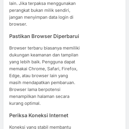
lain. Jika terpaksa menggunakan
perangkat bukan milik sendiri,
jangan menyimpan data login di
browser.
Pastikan Browser Diperbarui
Browser terbaru biasanya memiliki
dukungan keamanan dan tampilan
yang lebih baik. Pengguna dapat
memakai Chrome, Safari, Firefox,
Edge, atau browser lain yang
masih mendapatkan pembaruan.
Browser lama berpotensi
menampilkan halaman secara
kurang optimal.
Periksa Koneksi Internet
Koneksi yang stabil membantu