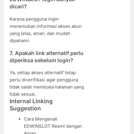
dicari?
Karena pengguna ingin
menemukan informasi akses akun
yang jelas, aman, dan mudah
dipahami.
7. Apakah link alternatif perlu
diperiksa sebelum login?
Ya, setiap akses alternatif tetap
perlu diverifikasi agar pengguna
tidak salah membuka halaman yang
tidak sesuai.
Internal Linking
Suggestion
Cara Mengenali
EDWINSLOT Resmi dengan
Aman