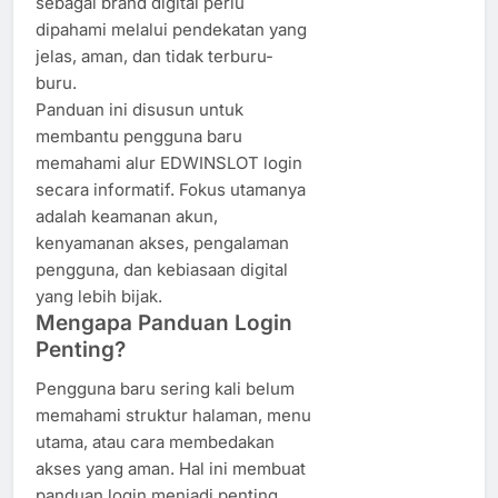
sebagai brand digital perlu
dipahami melalui pendekatan yang
jelas, aman, dan tidak terburu-
buru.
Panduan ini disusun untuk
membantu pengguna baru
memahami alur EDWINSLOT login
secara informatif. Fokus utamanya
adalah keamanan akun,
kenyamanan akses, pengalaman
pengguna, dan kebiasaan digital
yang lebih bijak.
Mengapa Panduan Login
Penting?
Pengguna baru sering kali belum
memahami struktur halaman, menu
utama, atau cara membedakan
akses yang aman. Hal ini membuat
panduan login menjadi penting,