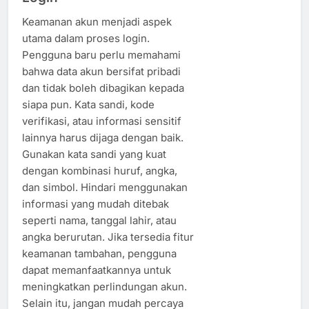
Keamanan akun menjadi aspek
utama dalam proses login.
Pengguna baru perlu memahami
bahwa data akun bersifat pribadi
dan tidak boleh dibagikan kepada
siapa pun. Kata sandi, kode
verifikasi, atau informasi sensitif
lainnya harus dijaga dengan baik.
Gunakan kata sandi yang kuat
dengan kombinasi huruf, angka,
dan simbol. Hindari menggunakan
informasi yang mudah ditebak
seperti nama, tanggal lahir, atau
angka berurutan. Jika tersedia fitur
keamanan tambahan, pengguna
dapat memanfaatkannya untuk
meningkatkan perlindungan akun.
Selain itu, jangan mudah percaya