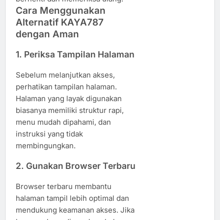
Cara Menggunakan
Alternatif KAYA787
dengan Aman
1. Periksa Tampilan Halaman
Sebelum melanjutkan akses,
perhatikan tampilan halaman.
Halaman yang layak digunakan
biasanya memiliki struktur rapi,
menu mudah dipahami, dan
instruksi yang tidak
membingungkan.
2. Gunakan Browser Terbaru
Browser terbaru membantu
halaman tampil lebih optimal dan
mendukung keamanan akses. Jika