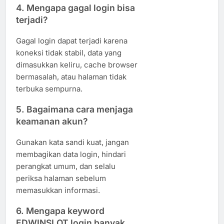
4. Mengapa gagal login bisa
terjadi?
Gagal login dapat terjadi karena
koneksi tidak stabil, data yang
dimasukkan keliru, cache browser
bermasalah, atau halaman tidak
terbuka sempurna.
5. Bagaimana cara menjaga
keamanan akun?
Gunakan kata sandi kuat, jangan
membagikan data login, hindari
perangkat umum, dan selalu
periksa halaman sebelum
memasukkan informasi.
6. Mengapa keyword
EDWINSLOT login banyak