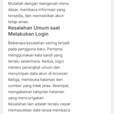
Mulailah dengan mengenali menu
dasar, membaca informasi yang
tersedia, dan memastikan akun
tetap aman.
Kesalahan Umum saat
Melakukan Login
Beberapa kesalahan sering terjadi
pada pengguna baru. Pertama,
menggunakan kata sandi yang
terlalu sederhana. Kedua, login
melalui perangkat umum dan
menyimpan data akun di browser.
Ketiga, membuka halaman dari
sumber yang tidak jelas. Keempat,
mengabaikan tampilan halaman
yang mencurigakan.
Kesalahan lain adalah terlalu cepat
memasukkan data tanpa membaca