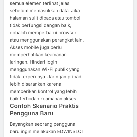
semua elemen terlihat jelas
sebelum memasukkan data. Jika
halaman sulit dibaca atau tombol
tidak berfungsi dengan baik,
cobalah memperbarui browser
atau menggunakan perangkat lain.
Akses mobile juga perlu
memperhatikan keamanan
jaringan. Hindari login
menggunakan Wi-Fi publik yang
tidak terpercaya. Jaringan pribadi
lebih disarankan karena
memberikan kontrol yang lebih
baik terhadap keamanan akses.
Contoh Skenario Praktis
Pengguna Baru
Bayangkan seorang pengguna
baru ingin melakukan EDWINSLOT