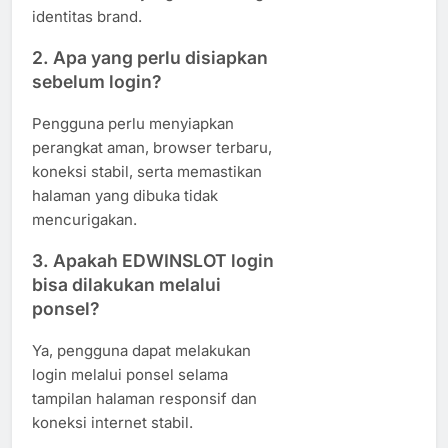
identitas brand.
2. Apa yang perlu disiapkan
sebelum login?
Pengguna perlu menyiapkan
perangkat aman, browser terbaru,
koneksi stabil, serta memastikan
halaman yang dibuka tidak
mencurigakan.
3. Apakah EDWINSLOT login
bisa dilakukan melalui
ponsel?
Ya, pengguna dapat melakukan
login melalui ponsel selama
tampilan halaman responsif dan
koneksi internet stabil.