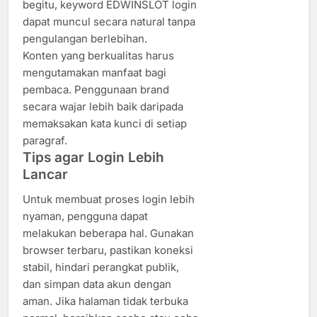
begitu, keyword EDWINSLOT login
dapat muncul secara natural tanpa
pengulangan berlebihan.
Konten yang berkualitas harus
mengutamakan manfaat bagi
pembaca. Penggunaan brand
secara wajar lebih baik daripada
memaksakan kata kunci di setiap
paragraf.
Tips agar Login Lebih
Lancar
Untuk membuat proses login lebih
nyaman, pengguna dapat
melakukan beberapa hal. Gunakan
browser terbaru, pastikan koneksi
stabil, hindari perangkat publik,
dan simpan data akun dengan
aman. Jika halaman tidak terbuka