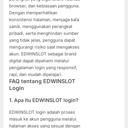
browser, dan kebiasaan pengguna.
Dengan memperhatikan
konsistensi halaman, menjaga kata
sandi, menggunakan perangkat
pribadi, serta menghindari sumber
yang tidak jelas, pengguna dapat
mengurangi risiko saat mengakses
akun. EDWINSLOT sebagai brand
digital dapat dipahami melalui
pengalaman login yang responsif,
rapi, dan mudah dipelajari.
FAQ tentang EDWINSLOT
Login
1. Apa itu EDWINSLOT login?
EDWINSLOT login adalah proses
masuk ke akun pengguna melalui
halaman akses yang sesuai dengan