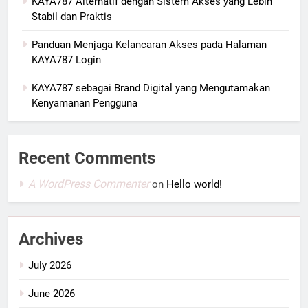
KAYA787 Alternatif dengan Sistem Akses yang Lebih
Stabil dan Praktis
Panduan Menjaga Kelancaran Akses pada Halaman
KAYA787 Login
KAYA787 sebagai Brand Digital yang Mengutamakan
Kenyamanan Pengguna
Recent Comments
A WordPress Commenter
on
Hello world!
Archives
July 2026
June 2026