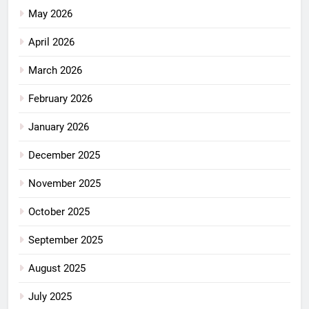
May 2026
April 2026
March 2026
February 2026
January 2026
December 2025
November 2025
October 2025
September 2025
August 2025
July 2025