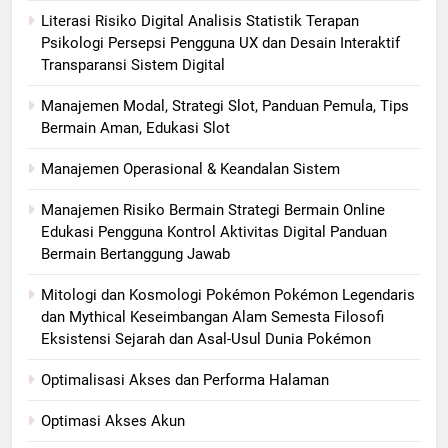
Literasi Risiko Digital Analisis Statistik Terapan
Psikologi Persepsi Pengguna UX dan Desain Interaktif
Transparansi Sistem Digital
Manajemen Modal, Strategi Slot, Panduan Pemula, Tips
Bermain Aman, Edukasi Slot
Manajemen Operasional & Keandalan Sistem
Manajemen Risiko Bermain Strategi Bermain Online
Edukasi Pengguna Kontrol Aktivitas Digital Panduan
Bermain Bertanggung Jawab
Mitologi dan Kosmologi Pokémon Pokémon Legendaris
dan Mythical Keseimbangan Alam Semesta Filosofi
Eksistensi Sejarah dan Asal-Usul Dunia Pokémon
Optimalisasi Akses dan Performa Halaman
Optimasi Akses Akun