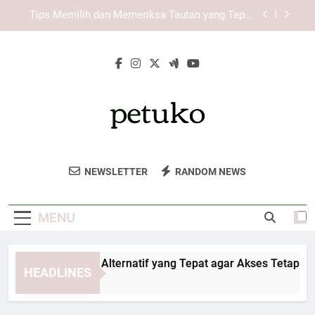
Skip
KAYA787 Alternatif dengan Sistem Akses yang
to
Lebih Stabil dan Praktis
content
Panduan Menjaga Kelancaran Akses pada
Halaman KAYA787 Login
Tips Memilih Link Alternatif yang Tepat agar
Akses Tetap Aman dan Terarah
Tips Memilih dan Memeriksa Tautan yang Tepat
agar Akses Tetap Aman
KAYA787 Alternatif dengan Sistem Akses yang
Lebih Stabil dan Praktis
Petuko
Dapatkan Produk Berkualitas Untuk Hewan
Panduan Menjaga Kelancaran Akses pada
NEWSLETTER
RANDOM NEWS
Halaman KAYA787 Login
Peliharaan Anda Di Petuko. Dari Makanan
Hingga Aksesori, Semuanya Ada Di Sini.
MENU
ps Memilih Link Alternatif yang Tepat agar Akses Tetap Aman
HEADLINES
Weeks Ago