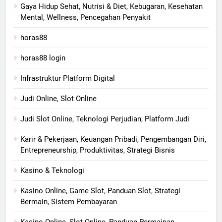
Gaya Hidup Sehat, Nutrisi & Diet, Kebugaran, Kesehatan
Mental, Wellness, Pencegahan Penyakit
horas88
horas88 login
Infrastruktur Platform Digital
Judi Online, Slot Online
Judi Slot Online, Teknologi Perjudian, Platform Judi
Karir & Pekerjaan, Keuangan Pribadi, Pengembangan Diri,
Entrepreneurship, Produktivitas, Strategi Bisnis
Kasino & Teknologi
Kasino Online, Game Slot, Panduan Slot, Strategi
Bermain, Sistem Pembayaran
Kasino Online, Slot Online, Panduan Permainan