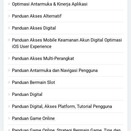
Optimasi Antarmuka & Kinerja Aplikasi
Panduan Akses Alternatif
Panduan Akses Digital
Panduan Akses Mobile Keamanan Akun Digital Optimasi
iOS User Experience
Panduan Akses Multi-Perangkat
Panduan Antarmuka dan Navigasi Pengguna
Panduan Bermain Slot
Panduan Digital
Panduan Digital, Akses Platform, Tutorial Pengguna
Panduan Game Online
Panduan Game Online, Strategi Bermain Game, Tips dan