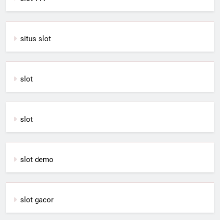
situs slot
slot
slot
slot demo
slot gacor