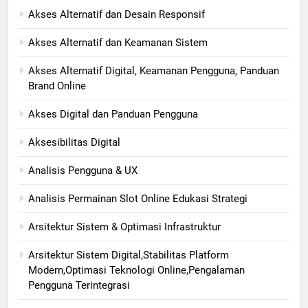
Akses Alternatif dan Desain Responsif
Akses Alternatif dan Keamanan Sistem
Akses Alternatif Digital, Keamanan Pengguna, Panduan
Brand Online
Akses Digital dan Panduan Pengguna
Aksesibilitas Digital
Analisis Pengguna & UX
Analisis Permainan Slot Online Edukasi Strategi
Arsitektur Sistem & Optimasi Infrastruktur
Arsitektur Sistem Digital,Stabilitas Platform
Modern,Optimasi Teknologi Online,Pengalaman
Pengguna Terintegrasi