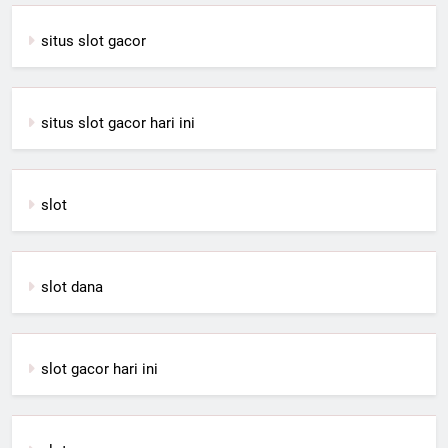
situs slot gacor
situs slot gacor hari ini
slot
slot dana
slot gacor hari ini