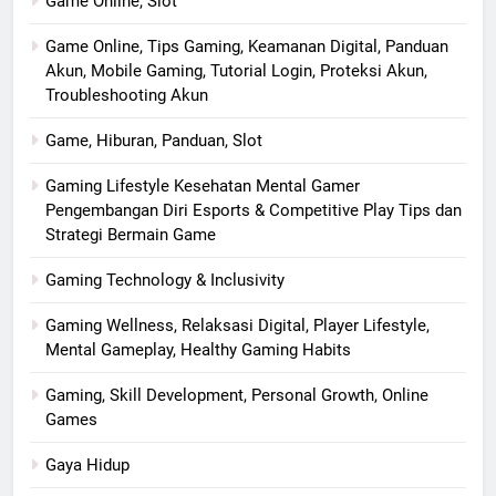
Game Online, Slot
Game Online, Tips Gaming, Keamanan Digital, Panduan
Akun, Mobile Gaming, Tutorial Login, Proteksi Akun,
Troubleshooting Akun
Game, Hiburan, Panduan, Slot
Gaming Lifestyle Kesehatan Mental Gamer
Pengembangan Diri Esports & Competitive Play Tips dan
Strategi Bermain Game
Gaming Technology & Inclusivity
Gaming Wellness, Relaksasi Digital, Player Lifestyle,
Mental Gameplay, Healthy Gaming Habits
Gaming, Skill Development, Personal Growth, Online
Games
Gaya Hidup