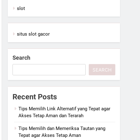
slot
situs slot gacor
Search
SEARCH
Recent Posts
Tips Memilih Link Alternatif yang Tepat agar
Akses Tetap Aman dan Terarah
Tips Memilih dan Memeriksa Tautan yang
Tepat agar Akses Tetap Aman