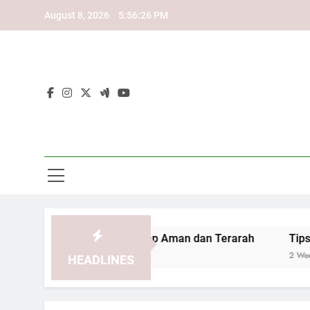
Skip
August 8, 2026
5:56:27 PM
to
content
Pet
Dapatkan 
pat agar Akses Tetap Aman dan Terarah
Tips Memilih da
2 Weeks Ago
HEADLINES