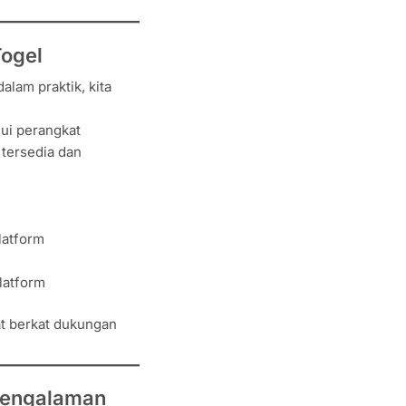
Togel
lam praktik, kita
ui perangkat
tersedia dan
atform
latform
at berkat dukungan
Pengalaman