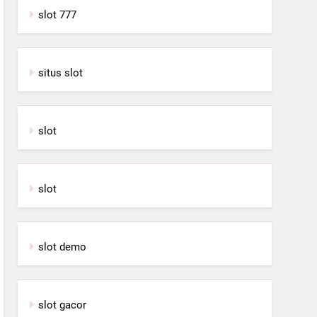
slot 777
situs slot
slot
slot
slot demo
slot gacor