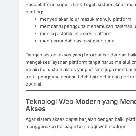
Pada platform seperti Link Togel, sistem akses mem
penting:
menyediakan jalur masuk menuju platform
membantu pengguna menemukan halaman u
menjaga stabilitas akses platform
mempermudah navigasi pengguna
Dengan sistem akses yang terorganisir dengan bai
mengakses layanan platform tanpa harus melalui pr
Selain itu, sistem akses yang efisien juga memban
trafik pengguna dengan lebih baik sehingga perfor
optimal.
Teknologi Web Modern yang Men
Akses
Agar sistem akses dapat berjalan dengan baik, platf
menggunakan berbagai teknologi web modern.