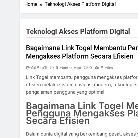
Home
Teknologi Akses Platform Digital
Teknologi Akses Platform Digital
Bagaimana Link Togel Membantu Pe
Mengakses Platform Secara Efisien
669ce1f
5 Months Ago
0
9 Mins
Link Togel membantu pengguna mengakses platform
efisien melalui sistem navigasi modern, teknologi se
pengalaman pengguna yang optimal.
Bagaimana Link Togel 
Pengguna Mengakses Pl
Secara Efisien
Dalam dunia digital yang berkembang pesat, akses 