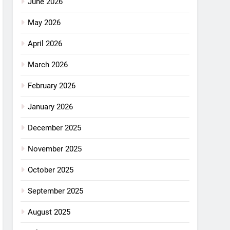
June 2026
May 2026
April 2026
March 2026
February 2026
January 2026
December 2025
November 2025
October 2025
September 2025
August 2025