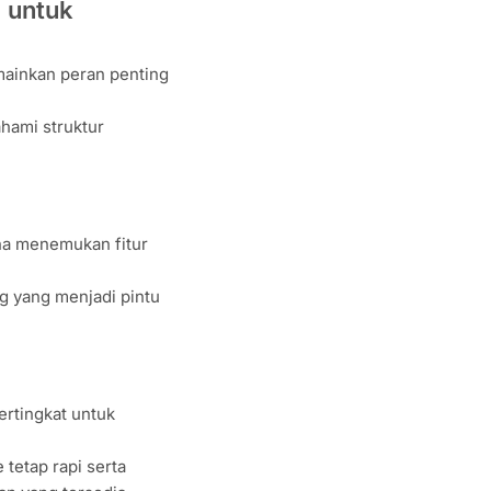
 untuk
mainkan peran penting
hami struktur
a menemukan fitur
g yang menjadi pintu
rtingkat untuk
tetap rapi serta