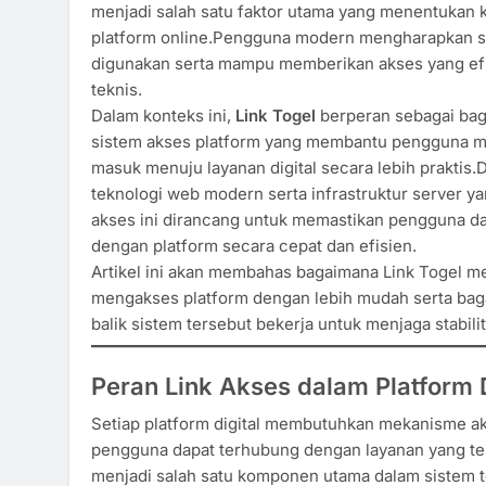
menjadi salah satu faktor utama yang menentukan k
platform online.Pengguna modern mengharapkan 
digunakan serta mampu memberikan akses yang ef
teknis.
Dalam konteks ini,
Link Togel
berperan sebagai bagi
sistem akses platform yang membantu pengguna m
masuk menuju layanan digital secara lebih prakti
teknologi web modern serta infrastruktur server yan
akses ini dirancang untuk memastikan pengguna d
dengan platform secara cepat dan efisien.
Artikel ini akan membahas bagaimana Link Togel
mengakses platform dengan lebih mudah serta baga
balik sistem tersebut bekerja untuk menjaga stabili
Peran Link Akses dalam Platform D
Setiap platform digital membutuhkan mekanisme ak
pengguna dapat terhubung dengan layanan yang ter
menjadi salah satu komponen utama dalam sistem t