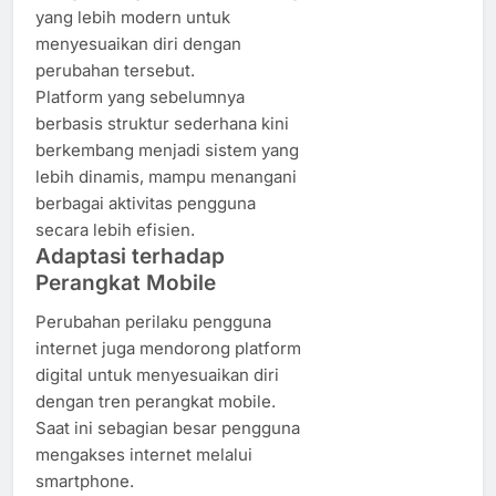
yang lebih modern untuk
menyesuaikan diri dengan
perubahan tersebut.
Platform yang sebelumnya
berbasis struktur sederhana kini
berkembang menjadi sistem yang
lebih dinamis, mampu menangani
berbagai aktivitas pengguna
secara lebih efisien.
Adaptasi terhadap
Perangkat Mobile
Perubahan perilaku pengguna
internet juga mendorong platform
digital untuk menyesuaikan diri
dengan tren perangkat mobile.
Saat ini sebagian besar pengguna
mengakses internet melalui
smartphone.