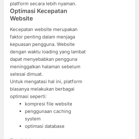
platform secara lebih nyaman.
Optimasi Kecepatan
Website
Kecepatan website merupakan
faktor penting dalam menjaga
kepuasan pengguna. Website
dengan waktu loading yang lambat
dapat menyebabkan pengguna
meninggalkan halaman sebelum
selesai dimuat.
Untuk mengatasi hal ini, platform
biasanya melakukan berbagai
optimasi seperti:
kompresi file website
penggunaan caching
system
optimasi database