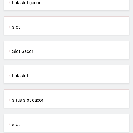
link slot gacor
slot
Slot Gacor
link slot
situs slot gacor
slot