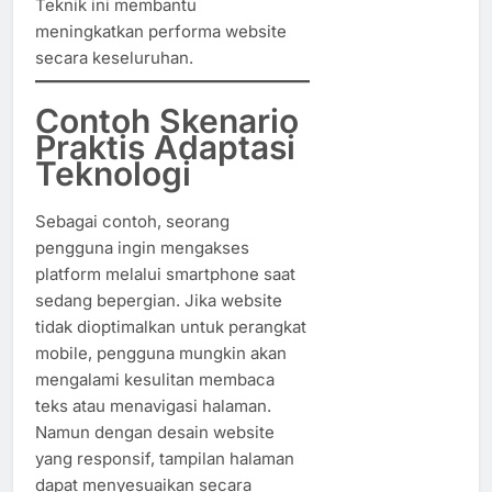
Teknik ini membantu
meningkatkan performa website
secara keseluruhan.
Contoh Skenario
Praktis Adaptasi
Teknologi
Sebagai contoh, seorang
pengguna ingin mengakses
platform melalui smartphone saat
sedang bepergian. Jika website
tidak dioptimalkan untuk perangkat
mobile, pengguna mungkin akan
mengalami kesulitan membaca
teks atau menavigasi halaman.
Namun dengan desain website
yang responsif, tampilan halaman
dapat menyesuaikan secara