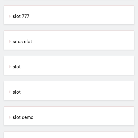
slot 777
situs slot
slot
slot
slot demo