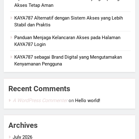
Akses Tetap Aman
KAYA787 Alternatif dengan Sistem Akses yang Lebih
Stabil dan Praktis
Panduan Menjaga Kelancaran Akses pada Halaman
KAYA787 Login
KAYA787 sebagai Brand Digital yang Mengutamakan
Kenyamanan Pengguna
Recent Comments
A WordPress Commenter
on
Hello world!
Archives
July 2026