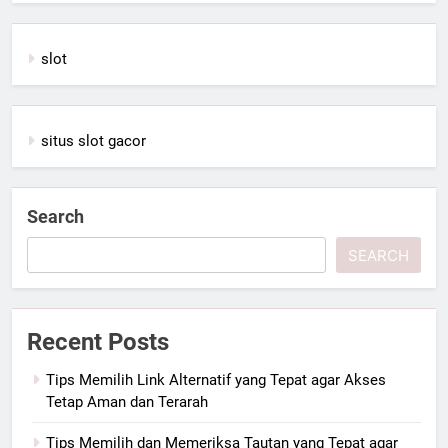
slot
situs slot gacor
Search
SEARCH
Recent Posts
Tips Memilih Link Alternatif yang Tepat agar Akses
Tetap Aman dan Terarah
Tips Memilih dan Memeriksa Tautan yang Tepat agar