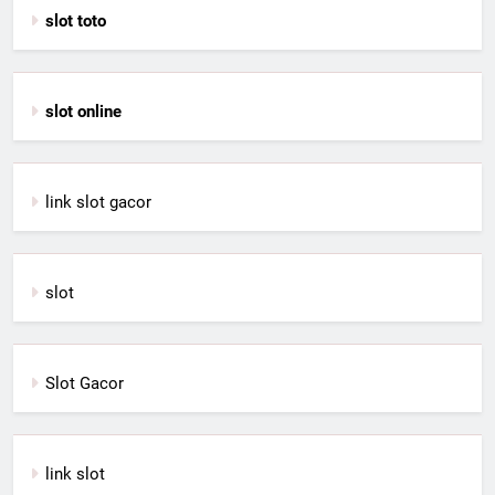
slot toto
slot online
link slot gacor
slot
Slot Gacor
link slot