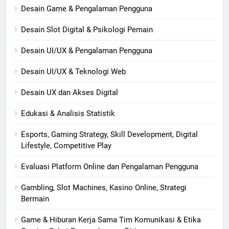
Desain Game & Pengalaman Pengguna
Desain Slot Digital & Psikologi Pemain
Desain UI/UX & Pengalaman Pengguna
Desain UI/UX & Teknologi Web
Desain UX dan Akses Digital
Edukasi & Analisis Statistik
Esports, Gaming Strategy, Skill Development, Digital
Lifestyle, Competitive Play
Evaluasi Platform Online dan Pengalaman Pengguna
Gambling, Slot Machines, Kasino Online, Strategi
Bermain
Game & Hiburan Kerja Sama Tim Komunikasi & Etika