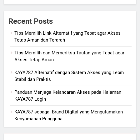
Recent Posts
Tips Memilih Link Alternatif yang Tepat agar Akses
Tetap Aman dan Terarah
Tips Memilih dan Memeriksa Tautan yang Tepat agar
Akses Tetap Aman
KAYA787 Alternatif dengan Sistem Akses yang Lebih
Stabil dan Praktis
Panduan Menjaga Kelancaran Akses pada Halaman
KAYA787 Login
KAYA787 sebagai Brand Digital yang Mengutamakan
Kenyamanan Pengguna