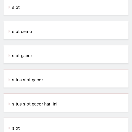
slot
slot demo
slot gacor
situs slot gacor
situs slot gacor hari ini
slot