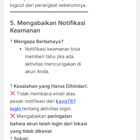
logout dari perangkat sebelumnya.
5. Mengabaikan Notifikasi
Keamanan
?
Mengapa Berbahaya?
Notifikasi keamanan bisa
memberi tahu jika ada
aktivitas mencurigakan di
akun Anda.
?
Kesalahan yang Harus Dihindari:
Tidak membaca email atau
pesan notifikasi dari
kaya787
login
tentang aktivitas login.
Mengabaikan
peringatan
bahwa akun telah login dari lokasi
yang tidak dikenal
.
?
Solusi: