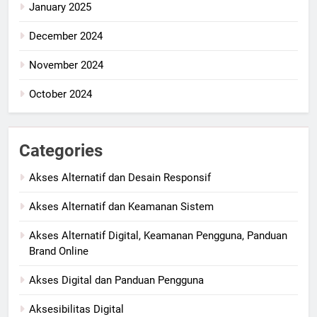
January 2025
December 2024
November 2024
October 2024
Categories
Akses Alternatif dan Desain Responsif
Akses Alternatif dan Keamanan Sistem
Akses Alternatif Digital, Keamanan Pengguna, Panduan
Brand Online
Akses Digital dan Panduan Pengguna
Aksesibilitas Digital