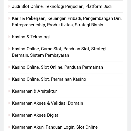
Judi Slot Online, Teknologi Perjudian, Platform Judi
Karir & Pekerjaan, Keuangan Pribadi, Pengembangan Diri,
Entrepreneurship, Produktivitas, Strategi Bisnis
Kasino & Teknologi
Kasino Online, Game Slot, Panduan Slot, Strategi
Bermain, Sistem Pembayaran
Kasino Online, Slot Online, Panduan Permainan
Kasino Online, Slot, Permainan Kasino
Keamanan & Arsitektur
Keamanan Akses & Validasi Domain
Keamanan Akses Digital
Keamanan Akun, Panduan Login, Slot Online