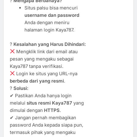
?
Mengapa Berbahaya?
Situs palsu bisa mencuri
username dan password
Anda dengan meniru
halaman login Kaya787.
?
Kesalahan yang Harus Dihindari:
Mengklik link dari email atau
pesan yang mengaku sebagai
Kaya787 tanpa verifikasi.
Login ke situs yang URL-nya
berbeda dari yang resmi
.
?
Solusi:
✔ Pastikan Anda hanya login
melalui
situs resmi Kaya787
yang
dimulai dengan
HTTPS
.
✔ Jangan pernah membagikan
password Anda kepada siapa pun,
termasuk pihak yang mengaku