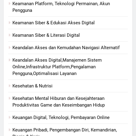
Keamanan Platform, Teknologi Permainan, Akun
Pengguna
Keamanan Siber & Edukasi Akses Digital
Keamanan Siber & Literasi Digital
Keandalan Akses dan Kemudahan Navigasi Alternatif
Keandalan Akses Digital,Manajemen Sistem
Online,Infrastruktur Platform,Pengalaman
Pengguna,Optimalisasi Layanan
Kesehatan & Nutrisi
Kesehatan Mental Hiburan dan Kesejahteraan
Produktivitas Game dan Keseimbangan Hidup
Keuangan Digital, Teknologi, Pembayaran Online
Keuangan Pribadi, Pengembangan Diri, Kemandirian,