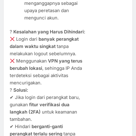
menganggapnya sebagai
upaya peretasan dan
mengunci akun.
?
Kesalahan yang Harus Dihindari:
Login dari
banyak perangkat
dalam waktu singkat
tanpa
melakukan logout sebelumnya.
Menggunakan
VPN yang terus
berubah lokasi
, sehingga IP Anda
terdeteksi sebagai aktivitas
mencurigakan.
?
Solusi:
✔ Jika login dari perangkat baru,
gunakan
fitur verifikasi dua
langkah (2FA)
untuk keamanan
tambahan.
✔ Hindari
berganti-ganti
perangkat terlalu sering
tanpa