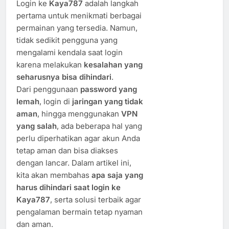
Login ke
Kaya787
adalah langkah
pertama untuk menikmati berbagai
permainan yang tersedia. Namun,
tidak sedikit pengguna yang
mengalami kendala saat login
karena melakukan
kesalahan yang
seharusnya bisa dihindari
.
Dari penggunaan
password yang
lemah
, login di
jaringan yang tidak
aman
, hingga menggunakan
VPN
yang salah
, ada beberapa hal yang
perlu diperhatikan agar akun Anda
tetap aman dan bisa diakses
dengan lancar. Dalam artikel ini,
kita akan membahas
apa saja yang
harus dihindari saat login ke
Kaya787
, serta solusi terbaik agar
pengalaman bermain tetap nyaman
dan aman.