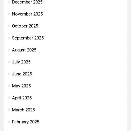
December 2025
November 2025
October 2025
September 2025
August 2025
July 2025
June 2025
May 2025
April 2025
March 2025
February 2025