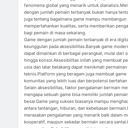
fenomena global yang menarik untuk dianalisis.Mel
dengan jumlah pemain terbanyak bukan hanya tentan
juga tentang bagaimana game mampu membangun 
mempertahankan kualitas, serta memberikan penga
bagi pemain di masa sekarang.
Game dengan jumlah pemain terbanyak di era digita
keunggulan pada aksesibilitas.Banyak game moder
dapat dimainkan di berbagai perangkat, mulai dari 
hingga konsol.Aksesibilitas inilah yang membuat pe
usia dan latar belakang dapat menikmati permaina
teknis.Platform yang beragam juga membuat game 
komunitas yang lebih luas dan berpotensi bertahan 
Selain aksesibilitas, faktor pengalaman bermain me
mengapa sebuah game bisa memiliki jumlah pemain
besar.Game yang sukses biasanya mampu menghad
antara tantangan, hiburan, dan kebebasan bermain.
merasakan pengalaman yang menarik baik dalam mo
kooperatif, maupun sekadar bermain secara santai