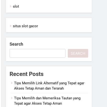
slot
situs slot gacor
Search
SEARCH
Recent Posts
Tips Memilih Link Alternatif yang Tepat agar
Akses Tetap Aman dan Terarah
Tips Memilih dan Memeriksa Tautan yang
Tepat agar Akses Tetap Aman