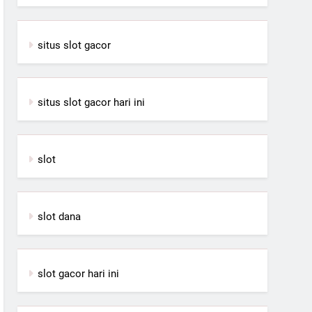
situs slot gacor
situs slot gacor hari ini
slot
slot dana
slot gacor hari ini