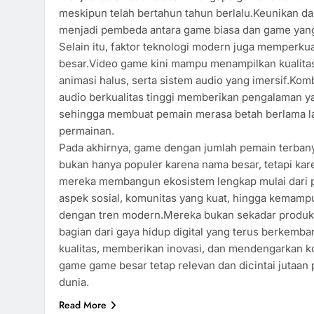
meskipun telah bertahun tahun berlalu.Keunikan da
menjadi pembeda antara game biasa dan game yang
Selain itu, faktor teknologi modern juga memperku
besar.Video game kini mampu menampilkan kualitas 
animasi halus, serta sistem audio yang imersif.Komb
audio berkualitas tinggi memberikan pengalaman ya
sehingga membuat pemain merasa betah berlama l
permainan.
Pada akhirnya, game dengan jumlah pemain terbanya
bukan hanya populer karena nama besar, tetapi kar
mereka membangun ekosistem lengkap mulai dari 
aspek sosial, komunitas yang kuat, hingga kemamp
dengan tren modern.Mereka bukan sekadar produk h
bagian dari gaya hidup digital yang terus berkemb
kualitas, memberikan inovasi, dan mendengarkan 
game game besar tetap relevan dan dicintai jutaan 
dunia.
Read More