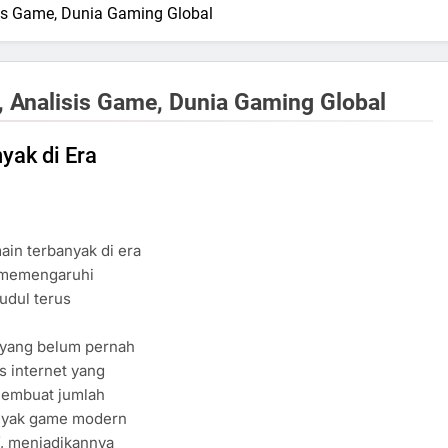
sis Game, Dunia Gaming Global
, Analisis Game, Dunia Gaming Global
ak di Era
in terbanyak di era
g memengaruhi
udul terus
t yang belum pernah
 internet yang
membuat jumlah
anyak game modern
if, menjadikannya