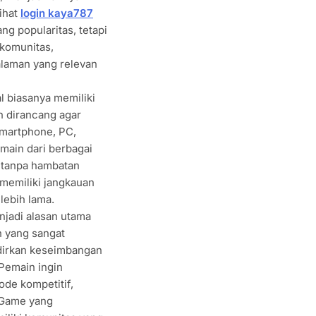
ihat
login kaya787
g popularitas, tetapi
komunitas,
laman yang relevan
l biasanya memiliki
n dirancang agar
smartphone, PC,
main dari berbagai
n tanpa hambatan
memiliki jangkauan
lebih lama.
njadi alasan utama
 yang sangat
irkan keseimbangan
Pemain ingin
de kompetitif,
.Game yang