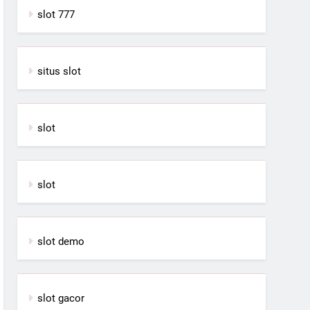
slot 777
situs slot
slot
slot
slot demo
slot gacor