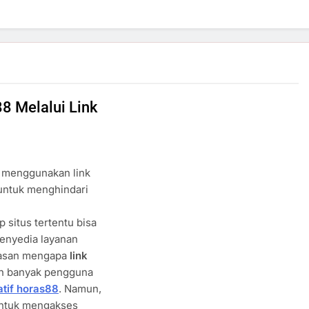
 Melalui Link
 menggunakan link
 untuk menghindari
p situs tertentu bisa
penyedia layanan
alasan mengapa
link
eh banyak pengguna
natif horas88
. Namun,
untuk mengakses