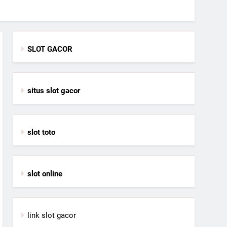
SLOT GACOR
situs slot gacor
slot toto
slot online
link slot gacor