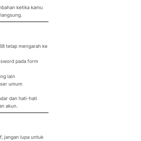
mbahan ketika kamu
 langsung.
as88 tetap mengarah ke
sword pada form
ng lain
wser umum
dar dan hati-hati
an akun.
f, jangan lupa untuk