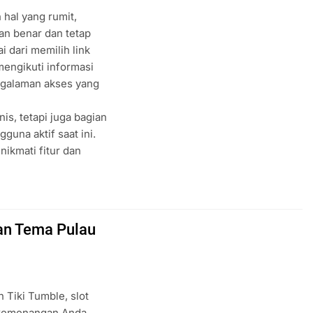
 hal yang rumit,
n benar dan tetap
i dari memilih link
engikuti informasi
ngalaman akses yang
is, tetapi juga bagian
guna aktif saat ini.
ikmati fitur dan
gan Tema Pulau
 Tiki Tumble, slot
g kemenangan Anda