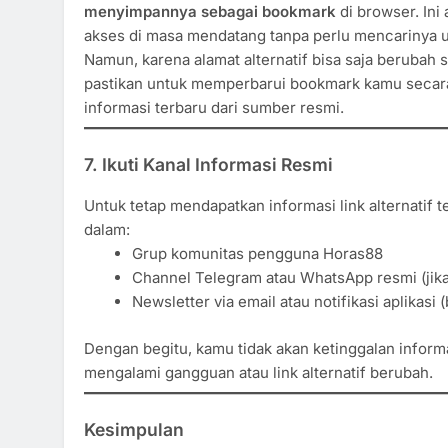
menyimpannya sebagai bookmark
di browser. In
akses di masa mendatang tanpa perlu mencarinya u
Namun, karena alamat alternatif bisa saja berubah
pastikan untuk memperbarui bookmark kamu secara
informasi terbaru dari sumber resmi.
7.
Ikuti Kanal Informasi Resmi
Untuk tetap mendapatkan informasi link alternatif 
dalam:
Grup komunitas pengguna Horas88
Channel Telegram atau WhatsApp resmi (jika
Newsletter via email atau notifikasi aplikasi 
Dengan begitu, kamu tidak akan ketinggalan inform
mengalami gangguan atau link alternatif berubah.
Kesimpulan