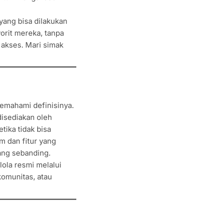
yang bisa dilakukan
orit mereka, tanpa
 akses. Mari simak
emahami definisinya.
isediakan oleh
ika tidak bisa
m dan fitur yang
ang sebanding.
lola resmi melalui
komunitas, atau