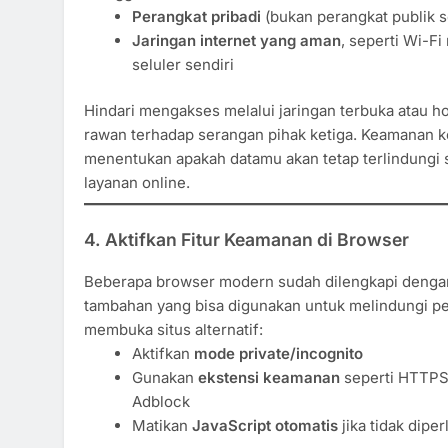
Perangkat pribadi
(bukan perangkat publik s
Jaringan internet yang aman
, seperti Wi-Fi
seluler sendiri
Hindari mengakses melalui jaringan terbuka atau ho
rawan terhadap serangan pihak ketiga. Keamanan k
menentukan apakah datamu akan tetap terlindungi
layanan online.
4.
Aktifkan Fitur Keamanan di Browser
Beberapa browser modern sudah dilengkapi denga
tambahan yang bisa digunakan untuk melindungi p
membuka situs alternatif:
Aktifkan
mode private/incognito
Gunakan
ekstensi keamanan
seperti HTTPS
Adblock
Matikan
JavaScript otomatis
jika tidak diper