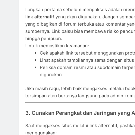
Langkah pertama sebelum mengakses adalah
memve
link alternatif
yang akan digunakan. Jangan sembara
yang dibagikan di forum terbuka atau komentar yang
sumbernya. Link palsu bisa membawa risiko pencuri
hingga penipuan.
Untuk memastikan keamanan:
Cek apakah link tersebut menggunakan prot
Lihat apakah tampilannya sama dengan situ
Periksa domain resmi atau subdomain terper
digunakan
Jika masih ragu, lebih baik mengakses melalui bo
tersimpan atau bertanya langsung pada admin komu
3.
Gunakan Perangkat dan Jaringan yang 
Saat mengakses situs melalui link alternatif, pasti
menggunakan: