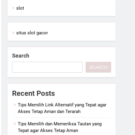
slot
situs slot gacor
Search
SEARCH
Recent Posts
Tips Memilih Link Alternatif yang Tepat agar
Akses Tetap Aman dan Terarah
Tips Memilih dan Memeriksa Tautan yang
Tepat agar Akses Tetap Aman