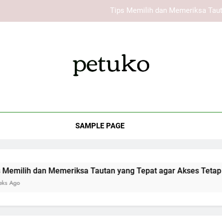
Tips Memilih dan Memeriksa Tau
KAYA787 Alternatif dengan Siste
Panduan Menjaga Kelancara
Tips Memilih Link Alternatif yang Te
uko
Tips Memilih dan Memeriksa Tau
Produk Berkualitas Untuk Hewan Peliharaan Anda Di Petuko. Da
KAYA787 Alternatif dengan Siste
SAMPLE PAGE
Panduan Menjaga Kelancara
n Memeriksa Tautan yang Tepat agar Akses Tetap Aman