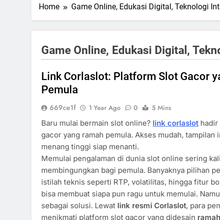
Home
Game Online, Edukasi Digital, Teknologi Int
Game Online, Edukasi Digital, Tekno
Link Corlaslot: Platform Slot Gacor
Pemula
669ce1f
1 Year Ago
0
5 Mins
Baru mulai bermain slot online?
link corlaslot
hadir 
gacor yang ramah pemula. Akses mudah, tampilan in
menang tinggi siap menanti.
Memulai pengalaman di dunia slot online sering kal
membingungkan bagi pemula. Banyaknya pilihan per
istilah teknis seperti RTP, volatilitas, hingga fitur
bisa membuat siapa pun ragu untuk memulai. Nam
sebagai solusi. Lewat
link resmi Corlaslot
, para pem
menikmati platform slot gacor yang didesain
ramah