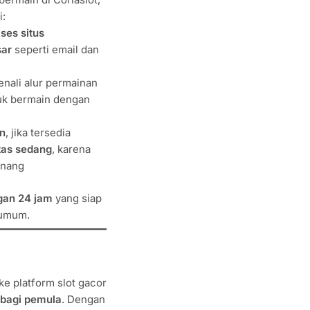
i:
ses situs
sar
seperti email dan
nali alur permainan
uk bermain dengan
n
, jika tersedia
itas sedang
, karena
enang
gan 24 jam
yang siap
 umum.
e platform slot gacor
bagi pemula
. Dengan