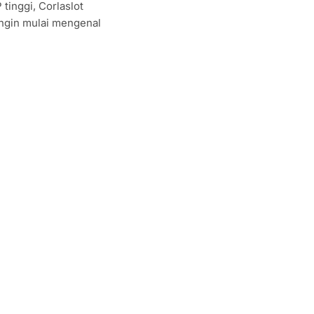
 tinggi, Corlaslot
 ingin mulai mengenal