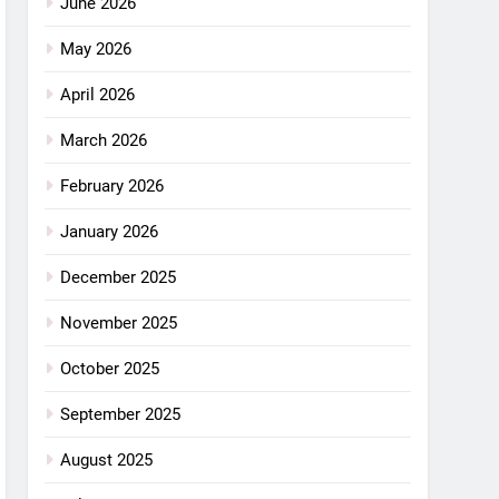
June 2026
May 2026
April 2026
March 2026
February 2026
January 2026
December 2025
November 2025
October 2025
September 2025
August 2025