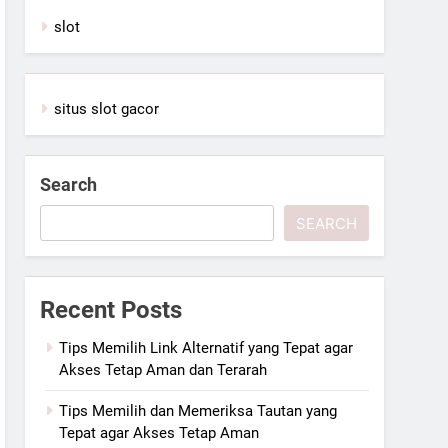
slot
situs slot gacor
Search
SEARCH
Recent Posts
Tips Memilih Link Alternatif yang Tepat agar
Akses Tetap Aman dan Terarah
Tips Memilih dan Memeriksa Tautan yang
Tepat agar Akses Tetap Aman