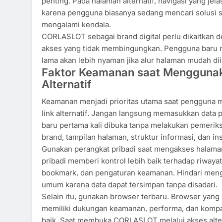
penting. Pada halaman alternatif, navigasi yang je
karena pengguna biasanya sedang mencari solusi 
mengalami kendala.
CORLASLOT sebagai brand digital perlu dikaitkan
akses yang tidak membingungkan. Pengguna baru
lama akan lebih nyaman jika alur halaman mudah dii
Faktor Keamanan saat Menggunak
Alternatif
Keamanan menjadi prioritas utama saat pengguna
link alternatif. Jangan langsung memasukkan data
baru pertama kali dibuka tanpa melakukan pemerik
brand, tampilan halaman, struktur informasi, dan ins
Gunakan perangkat pribadi saat mengakses halama
pribadi memberi kontrol lebih baik terhadap riwaya
bookmark, dan pengaturan keamanan. Hindari men
umum karena data dapat tersimpan tanpa disadari.
Selain itu, gunakan browser terbaru. Browser yang 
memiliki dukungan keamanan, performa, dan kompati
baik. Saat membuka CORLASLOT melalui akses alter