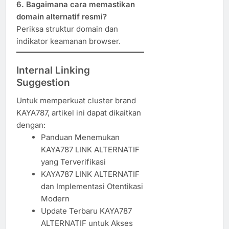
6. Bagaimana cara memastikan
domain alternatif resmi?
Periksa struktur domain dan
indikator keamanan browser.
Internal Linking
Suggestion
Untuk memperkuat cluster brand
KAYA787, artikel ini dapat dikaitkan
dengan:
Panduan Menemukan
KAYA787 LINK ALTERNATIF
yang Terverifikasi
KAYA787 LINK ALTERNATIF
dan Implementasi Otentikasi
Modern
Update Terbaru KAYA787
ALTERNATIF untuk Akses