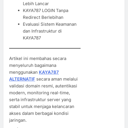
Lebih Lancar
KAYA787 LOGIN Tanpa
Redirect Berlebihan
Evaluasi Sistem Keamanan
dan Infrastruktur di
KAYA787
Artikel ini membahas secara
menyeluruh bagaimana
menggunakan
KAYA787
ALTERNATIF
secara aman melalui
validasi domain resmi, autentikasi
modern, monitoring real-time,
serta infrastruktur server yang
stabil untuk menjaga kelancaran
akses dalam berbagai kondisi
jaringan.