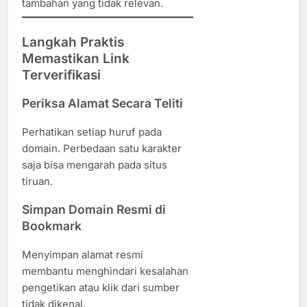
tambahan yang tidak relevan.
Langkah Praktis
Memastikan Link
Terverifikasi
Periksa Alamat Secara Teliti
Perhatikan setiap huruf pada
domain. Perbedaan satu karakter
saja bisa mengarah pada situs
tiruan.
Simpan Domain Resmi di
Bookmark
Menyimpan alamat resmi
membantu menghindari kesalahan
pengetikan atau klik dari sumber
tidak dikenal.