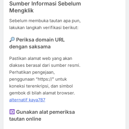
Sumber Informasi Sebelum
Mengklik
Sebelum membuka tautan apa pun,
lakukan langkah verifikasi berikut:
Periksa domain URL
dengan saksama
Pastikan alamat web yang akan
diakses berasal dari sumber resmi.
Perhatikan pengejaan,
penggunaan “https://” untuk
koneksi terenkripsi, dan simbol
gembok di bilah alamat browser.
alternatif kaya787
Gunakan alat pemeriksa
tautan online