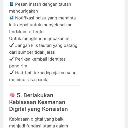
Pesan instan dengan tautan
mencurigakan
Notifikasi palsu yang meminta
klik cepat untuk menyelesaikan
tindakan tertentu
Untuk menghindari jebakan ini:
Jangan klik tautan yang datang
dari sumber tidak jelas
Periksa kembali identitas
pengirim
Hati-hati terhadap ajakan yang
memicu rasa panik
5. Berlakukan
Kebiasaan Keamanan
Digital yang Konsisten
Kebiasaan digital yang baik
menjadi fondasi utama dalam