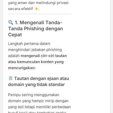
yang aman dan melindungi privasi
secara efektif
.
1. Mengenali Tanda-
Tanda Phishing dengan
Cepat
Langkah pertama dalam
menghindari jebakan phishing
adalah
mengenali ciri-ciri tautan
atau kemunculan konten yang
mencurigakan
:
Tautan dengan ejaan atau
domain yang tidak standar
Penipu sering menggunakan
domain yang hampir mirip dengan
yang asli tetapi memiliki perbedaan
huruf kecil atau tambahan angka