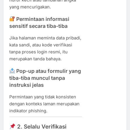
yang mencurigakan.
Permintaan informasi
sensitif secara tiba-tiba
Jika halaman meminta data pribadi,
kata sandi, atau kode verifikasi
tanpa proses login resmi, itu
merupakan tanda bahaya.
Pop-up atau formulir yang
tiba-tiba muncul tanpa
instruksi jelas
Permintaan yang tidak konsisten
dengan konteks laman merupakan
indikator phishing.
2. Selalu Verifikasi