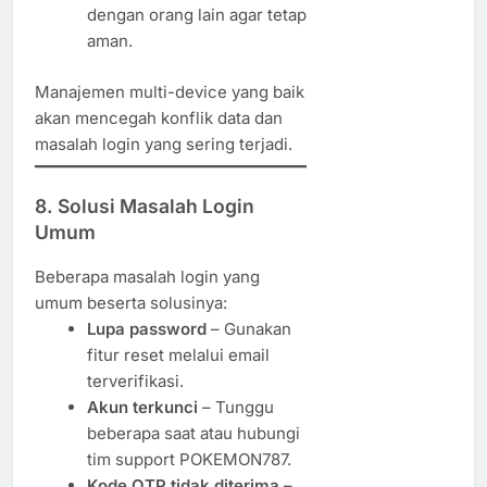
dengan orang lain agar tetap
aman.
Manajemen multi-device yang baik
akan mencegah konflik data dan
masalah login yang sering terjadi.
8. Solusi Masalah Login
Umum
Beberapa masalah login yang
umum beserta solusinya:
Lupa password
– Gunakan
fitur reset melalui email
terverifikasi.
Akun terkunci
– Tunggu
beberapa saat atau hubungi
tim support POKEMON787.
Kode OTP tidak diterima
–