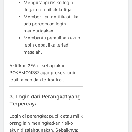
Mengurangi risiko login
ilegal oleh pihak ketiga.
Memberikan notifikasi jika
ada percobaan login
mencurigakan.
Membantu pemulihan akun
lebih cepat jika terjadi
masalah.
Aktifkan 2FA di setiap akun
POKEMON787 agar proses login
lebih aman dan terkontrol.
3. Login dari Perangkat yang
Terpercaya
Login di perangkat publik atau milik
orang lain meningkatkan risiko
akun disalahgunakan. Sebaiknya: