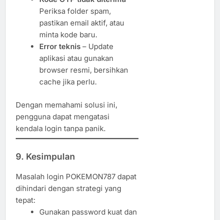
Periksa folder spam,
pastikan email aktif, atau
minta kode baru.
Error teknis
– Update
aplikasi atau gunakan
browser resmi, bersihkan
cache jika perlu.
Dengan memahami solusi ini,
pengguna dapat mengatasi
kendala login tanpa panik.
9. Kesimpulan
Masalah login POKEMON787 dapat
dihindari dengan strategi yang
tepat:
Gunakan password kuat dan