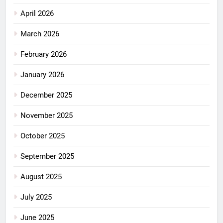
April 2026
March 2026
February 2026
January 2026
December 2025
November 2025
October 2025
September 2025
August 2025
July 2025
June 2025