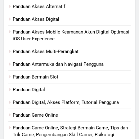
Panduan Akses Alternatif
Panduan Akses Digital
Panduan Akses Mobile Keamanan Akun Digital Optimasi
iOS User Experience
Panduan Akses Multi-Perangkat
Panduan Antarmuka dan Navigasi Pengguna
Panduan Bermain Slot
Panduan Digital
Panduan Digital, Akses Platform, Tutorial Pengguna
Panduan Game Online
Panduan Game Online, Strategi Bermain Game, Tips dan
Trik Game, Pengembangan Skill Gamer, Psikologi