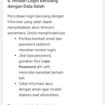
6. Hindari Login Berulang
dengan Data Salah
Percobaan login berulang dengan
informasi yang salah dapat
menyebabkan akun terkunci
sementara. Untuk menghindarinya:
Periksa kembali email dan
password sebelum
menekan tombol login.
Jika lupa password,
gunakan fitur
Lupa
Password
alih-alih
mencoba menebak berkali-
kali.
Catat informasi akun
dengan aman agar mudah
diakses saat dibutuhkan.