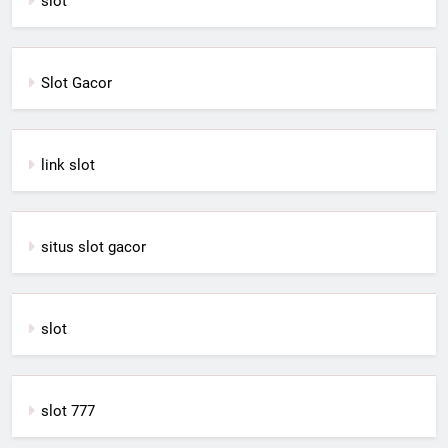
slot
Slot Gacor
link slot
situs slot gacor
slot
slot 777