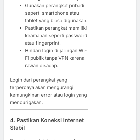
Gunakan perangkat pribadi
seperti smartphone atau
tablet yang biasa digunakan.
Pastikan perangkat memiliki
keamanan seperti password
atau fingerprint.
Hindari login di jaringan Wi-
Fi publik tanpa VPN karena
rawan disadap.
Login dari perangkat yang
terpercaya akan mengurangi
kemungkinan error atau login yang
mencurigakan.
4. Pastikan Koneksi Internet
Stabil