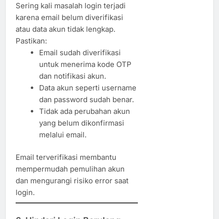
Sering kali masalah login terjadi
karena email belum diverifikasi
atau data akun tidak lengkap.
Pastikan:
Email sudah diverifikasi
untuk menerima kode OTP
dan notifikasi akun.
Data akun seperti username
dan password sudah benar.
Tidak ada perubahan akun
yang belum dikonfirmasi
melalui email.
Email terverifikasi membantu
mempermudah pemulihan akun
dan mengurangi risiko error saat
login.