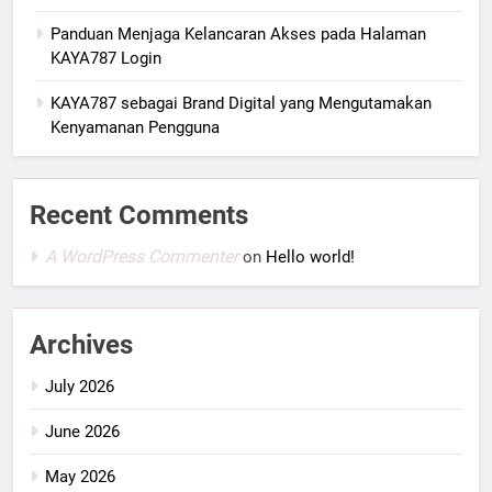
Panduan Menjaga Kelancaran Akses pada Halaman
KAYA787 Login
KAYA787 sebagai Brand Digital yang Mengutamakan
Kenyamanan Pengguna
Recent Comments
A WordPress Commenter
on
Hello world!
Archives
July 2026
June 2026
May 2026