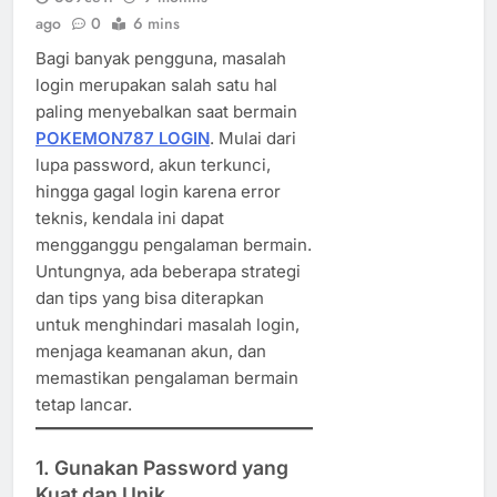
ago
0
6 mins
Bagi banyak pengguna, masalah
login merupakan salah satu hal
paling menyebalkan saat bermain
POKEMON787 LOGIN
. Mulai dari
lupa password, akun terkunci,
hingga gagal login karena error
teknis, kendala ini dapat
mengganggu pengalaman bermain.
Untungnya, ada beberapa strategi
dan tips yang bisa diterapkan
untuk menghindari masalah login,
menjaga keamanan akun, dan
memastikan pengalaman bermain
tetap lancar.
1. Gunakan Password yang
Kuat dan Unik