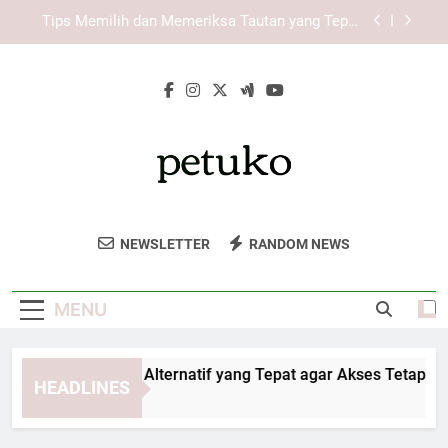
Skip
KAYA787 Alternatif dengan Sistem Akses yang
to
Lebih Stabil dan Praktis
content
Panduan Menjaga Kelancaran Akses pada
Halaman KAYA787 Login
Tips Memilih Link Alternatif yang Tepat agar
Akses Tetap Aman dan Terarah
Tips Memilih dan Memeriksa Tautan yang Tepat
agar Akses Tetap Aman
KAYA787 Alternatif dengan Sistem Akses yang
Lebih Stabil dan Praktis
Petuko
Dapatkan Produk Berkualitas Untuk Hewan
Panduan Menjaga Kelancaran Akses pada
NEWSLETTER
RANDOM NEWS
Halaman KAYA787 Login
Peliharaan Anda Di Petuko. Dari Makanan
Hingga Aksesori, Semuanya Ada Di Sini.
MENU
ps Memilih Link Alternatif yang Tepat agar Akses Tetap Aman
HEADLINES
Weeks Ago