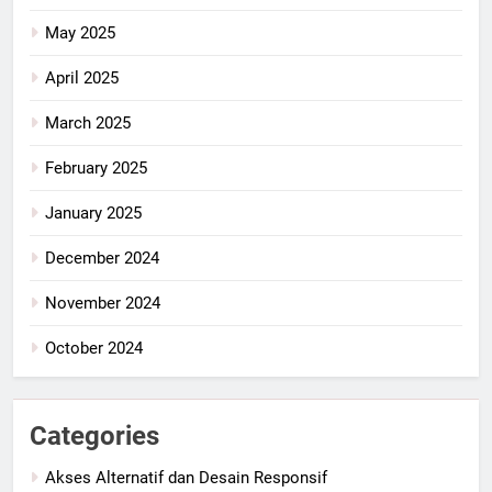
May 2025
April 2025
March 2025
February 2025
January 2025
December 2024
November 2024
October 2024
Categories
Akses Alternatif dan Desain Responsif