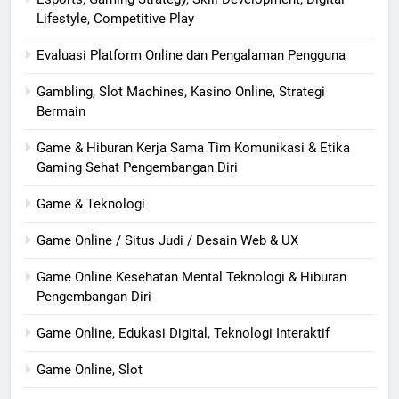
Lifestyle, Competitive Play
Evaluasi Platform Online dan Pengalaman Pengguna
Gambling, Slot Machines, Kasino Online, Strategi
Bermain
Game & Hiburan Kerja Sama Tim Komunikasi & Etika
Gaming Sehat Pengembangan Diri
Game & Teknologi
Game Online / Situs Judi / Desain Web & UX
Game Online Kesehatan Mental Teknologi & Hiburan
Pengembangan Diri
Game Online, Edukasi Digital, Teknologi Interaktif
Game Online, Slot