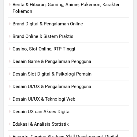
Berita & Hiburan, Gaming, Anime, Pokémon, Karakter
Pokémon
Brand Digital & Pengalaman Online
Brand Online & Sistem Praktis
Casino, Slot Online, RTP Tinggi
Desain Game & Pengalaman Pengguna
Desain Slot Digital & Psikologi Pemain
Desain UI/UX & Pengalaman Pengguna
Desain UI/UX & Teknologi Web
Desain UX dan Akses Digital
Edukasi & Analisis Statistik
Esports, Gaming Strategy, Skill Development, Digital