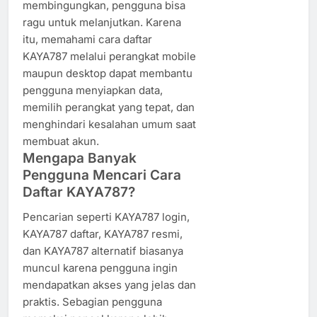
membingungkan, pengguna bisa
ragu untuk melanjutkan. Karena
itu, memahami cara daftar
KAYA787 melalui perangkat mobile
maupun desktop dapat membantu
pengguna menyiapkan data,
memilih perangkat yang tepat, dan
menghindari kesalahan umum saat
membuat akun.
Mengapa Banyak
Pengguna Mencari Cara
Daftar KAYA787?
Pencarian seperti KAYA787 login,
KAYA787 daftar, KAYA787 resmi,
dan KAYA787 alternatif biasanya
muncul karena pengguna ingin
mendapatkan akses yang jelas dan
praktis. Sebagian pengguna