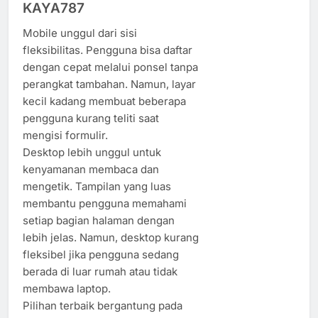
KAYA787
Mobile unggul dari sisi
fleksibilitas. Pengguna bisa daftar
dengan cepat melalui ponsel tanpa
perangkat tambahan. Namun, layar
kecil kadang membuat beberapa
pengguna kurang teliti saat
mengisi formulir.
Desktop lebih unggul untuk
kenyamanan membaca dan
mengetik. Tampilan yang luas
membantu pengguna memahami
setiap bagian halaman dengan
lebih jelas. Namun, desktop kurang
fleksibel jika pengguna sedang
berada di luar rumah atau tidak
membawa laptop.
Pilihan terbaik bergantung pada