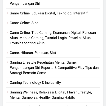
Pengembangan Diri
Game Online, Edukasi Digital, Teknologi Interaktif
Game Online, Slot
Game Online, Tips Gaming, Keamanan Digital, Panduan
Akun, Mobile Gaming, Tutorial Login, Proteksi Akun,
Troubleshooting Akun
Game, Hiburan, Panduan, Slot
Gaming Lifestyle Kesehatan Mental Gamer
Pengembangan Diri Esports & Competitive Play Tips dan
Strategi Bermain Game
Gaming Technology & Inclusivity
Gaming Wellness, Relaksasi Digital, Player Lifestyle,
Mental Gameplay, Healthy Gaming Habits