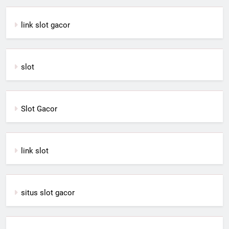
link slot gacor
slot
Slot Gacor
link slot
situs slot gacor