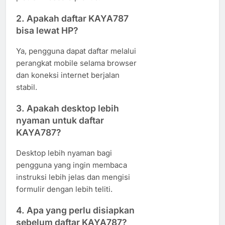
2. Apakah daftar KAYA787
bisa lewat HP?
Ya, pengguna dapat daftar melalui
perangkat mobile selama browser
dan koneksi internet berjalan
stabil.
3. Apakah desktop lebih
nyaman untuk daftar
KAYA787?
Desktop lebih nyaman bagi
pengguna yang ingin membaca
instruksi lebih jelas dan mengisi
formulir dengan lebih teliti.
4. Apa yang perlu disiapkan
sebelum daftar KAYA787?