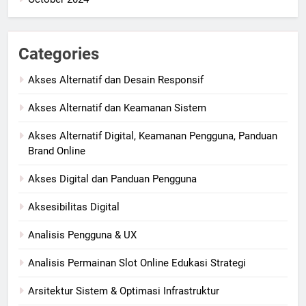
Categories
Akses Alternatif dan Desain Responsif
Akses Alternatif dan Keamanan Sistem
Akses Alternatif Digital, Keamanan Pengguna, Panduan
Brand Online
Akses Digital dan Panduan Pengguna
Aksesibilitas Digital
Analisis Pengguna & UX
Analisis Permainan Slot Online Edukasi Strategi
Arsitektur Sistem & Optimasi Infrastruktur