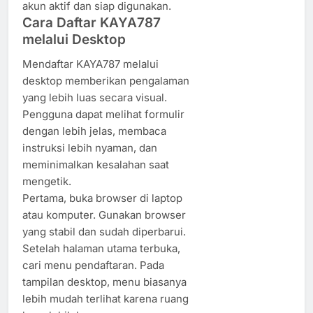
akun aktif dan siap digunakan.
Cara Daftar KAYA787
melalui Desktop
Mendaftar KAYA787 melalui
desktop memberikan pengalaman
yang lebih luas secara visual.
Pengguna dapat melihat formulir
dengan lebih jelas, membaca
instruksi lebih nyaman, dan
meminimalkan kesalahan saat
mengetik.
Pertama, buka browser di laptop
atau komputer. Gunakan browser
yang stabil dan sudah diperbarui.
Setelah halaman utama terbuka,
cari menu pendaftaran. Pada
tampilan desktop, menu biasanya
lebih mudah terlihat karena ruang