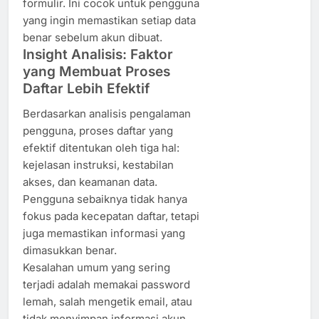
formulir. Ini cocok untuk pengguna
yang ingin memastikan setiap data
benar sebelum akun dibuat.
Insight Analisis: Faktor
yang Membuat Proses
Daftar Lebih Efektif
Berdasarkan analisis pengalaman
pengguna, proses daftar yang
efektif ditentukan oleh tiga hal:
kejelasan instruksi, kestabilan
akses, dan keamanan data.
Pengguna sebaiknya tidak hanya
fokus pada kecepatan daftar, tetapi
juga memastikan informasi yang
dimasukkan benar.
Kesalahan umum yang sering
terjadi adalah memakai password
lemah, salah mengetik email, atau
tidak menyimpan informasi akun