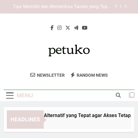
Skip
KAYA787 Alternatif dengan Sistem Akses yang
to
Lebih Stabil dan Praktis
content
Panduan Menjaga Kelancaran Akses pada
Halaman KAYA787 Login
Tips Memilih Link Alternatif yang Tepat agar
Akses Tetap Aman dan Terarah
Tips Memilih dan Memeriksa Tautan yang Tepat
agar Akses Tetap Aman
KAYA787 Alternatif dengan Sistem Akses yang
Lebih Stabil dan Praktis
Petuko
Dapatkan Produk Berkualitas Untuk Hewan
Panduan Menjaga Kelancaran Akses pada
NEWSLETTER
RANDOM NEWS
Halaman KAYA787 Login
Peliharaan Anda Di Petuko. Dari Makanan
Hingga Aksesori, Semuanya Ada Di Sini.
MENU
ps Memilih Link Alternatif yang Tepat agar Akses Tetap Aman 
HEADLINES
eeks Ago