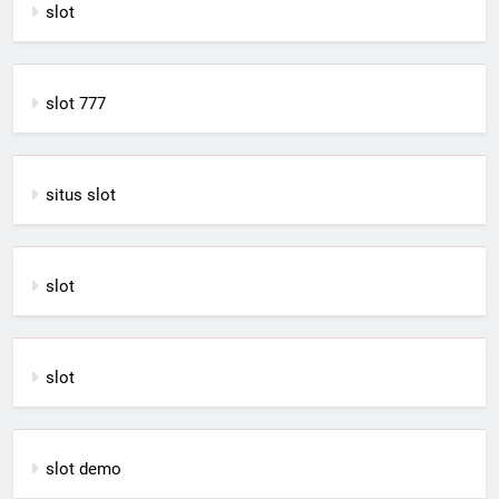
slot
slot 777
situs slot
slot
slot
slot demo