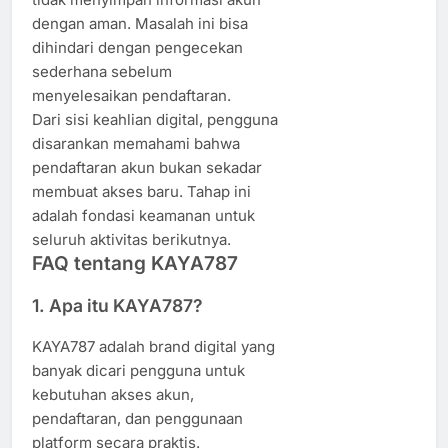
dengan aman. Masalah ini bisa
dihindari dengan pengecekan
sederhana sebelum
menyelesaikan pendaftaran.
Dari sisi keahlian digital, pengguna
disarankan memahami bahwa
pendaftaran akun bukan sekadar
membuat akses baru. Tahap ini
adalah fondasi keamanan untuk
seluruh aktivitas berikutnya.
FAQ tentang KAYA787
1. Apa itu KAYA787?
KAYA787 adalah brand digital yang
banyak dicari pengguna untuk
kebutuhan akses akun,
pendaftaran, dan penggunaan
platform secara praktis.