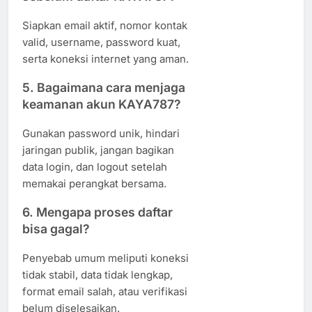
Siapkan email aktif, nomor kontak
valid, username, password kuat,
serta koneksi internet yang aman.
5. Bagaimana cara menjaga
keamanan akun KAYA787?
Gunakan password unik, hindari
jaringan publik, jangan bagikan
data login, dan logout setelah
memakai perangkat bersama.
6. Mengapa proses daftar
bisa gagal?
Penyebab umum meliputi koneksi
tidak stabil, data tidak lengkap,
format email salah, atau verifikasi
belum diselesaikan.