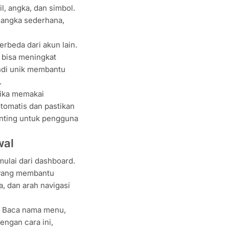
l, angka, dan simbol.
n angka sederhana,
rbeda dari akun lain.
o bisa meningkat
andi unik membantu
.
Jika memakai
tomatis dan pastikan
penting untuk pengguna
wal
ulai dari dashboard.
 yang membantu
 dan arah navigasi
 Baca nama menu,
engan cara ini,