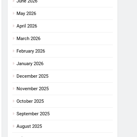
June 2026
May 2026
April 2026
March 2026
February 2026
January 2026
December 2025
November 2025
October 2025
September 2025
August 2025