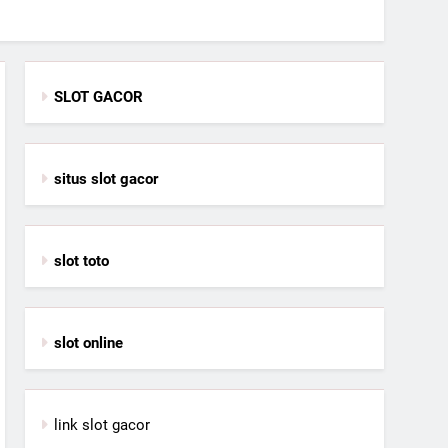
SLOT GACOR
situs slot gacor
slot toto
slot online
link slot gacor