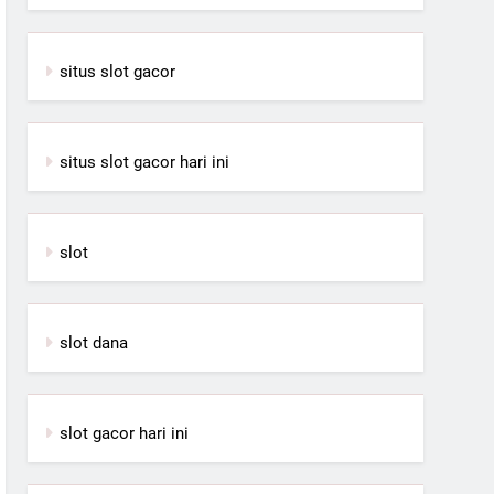
situs slot gacor
situs slot gacor hari ini
slot
slot dana
slot gacor hari ini