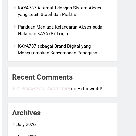
KAYA787 Alternatif dengan Sistem Akses
yang Lebih Stabil dan Praktis
Panduan Menjaga Kelancaran Akses pada
Halaman KAYA787 Login
KAYA787 sebagai Brand Digital yang
Mengutamakan Kenyamanan Pengguna
Recent Comments
A WordPress Commenter
on
Hello world!
Archives
July 2026