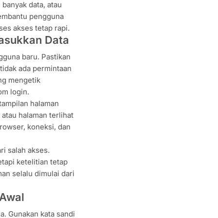
i banyak data, atau
 membantu pengguna
es akses tetap rapi.
asukkan Data
gguna baru. Pastikan
 tidak ada permintaan
ung mengetik
om login.
tampilan halaman
, atau halaman terlihat
browser, koneksi, dan
i salah akses.
api ketelitian tetap
an selalu dimulai dari
 Awal
ga. Gunakan kata sandi