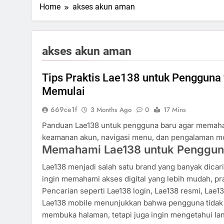
Home
akses akun aman
akses akun aman
Tips Praktis Lae138 untuk Pengguna
Memulai
669ce1f
3 Months Ago
0
17 Mins
Panduan Lae138 untuk pengguna baru agar memaha
keamanan akun, navigasi menu, dan pengalaman m
Memahami Lae138 untuk Penggun
Lae138 menjadi salah satu brand yang banyak dicar
ingin memahami akses digital yang lebih mudah, pra
Pencarian seperti Lae138 login, Lae138 resmi, Lae138
Lae138 mobile menunjukkan bahwa pengguna tidak 
membuka halaman, tetapi juga ingin mengetahui l