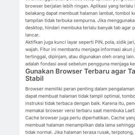
browser berjalan lebih ringan. Aplikasi yang terlalu 
belakang dapat membuat halaman lambat, tombol ku
tampilan tidak terbuka sempurna. Jika menggunaka
desktop, hindari membuka terlalu banyak tab agar 
lancar.
Aktifkan juga kunci layar seperti PIN, pola, sidik ja
wajah. Fitur ini membantu menjaga informasi akun j
tertinggal, dipinjam, atau digunakan oleh orang la
adalah fondasi awal sebelum pengguna menjaga k
Gunakan Browser Terbaru agar Ta
Stabil
Browser memiliki peran penting dalam pengalaman
dapat membuat halaman tidak tampil optimal, tombol 
instruksi tidak terbaca dengan baik. Karena itu, p
memakai browser versi terbaru saat membuka Lae1
Cache browser juga perlu diperhatikan. Cache ya
membuat halaman menampilkan data lama sehingga t
tidak normal. Jika halaman terasa rusak, terpotong,