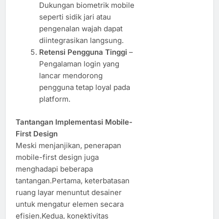
Dukungan biometrik mobile
seperti sidik jari atau
pengenalan wajah dapat
diintegrasikan langsung.
Retensi Pengguna Tinggi
–
Pengalaman login yang
lancar mendorong
pengguna tetap loyal pada
platform.
Tantangan Implementasi Mobile-
First Design
Meski menjanjikan, penerapan
mobile-first design juga
menghadapi beberapa
tantangan.Pertama, keterbatasan
ruang layar menuntut desainer
untuk mengatur elemen secara
efisien.Kedua, konektivitas