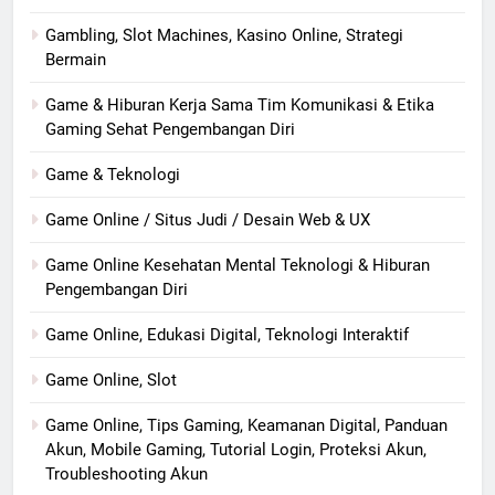
Gambling, Slot Machines, Kasino Online, Strategi
Bermain
Game & Hiburan Kerja Sama Tim Komunikasi & Etika
Gaming Sehat Pengembangan Diri
Game & Teknologi
Game Online / Situs Judi / Desain Web & UX
Game Online Kesehatan Mental Teknologi & Hiburan
Pengembangan Diri
Game Online, Edukasi Digital, Teknologi Interaktif
Game Online, Slot
Game Online, Tips Gaming, Keamanan Digital, Panduan
Akun, Mobile Gaming, Tutorial Login, Proteksi Akun,
Troubleshooting Akun