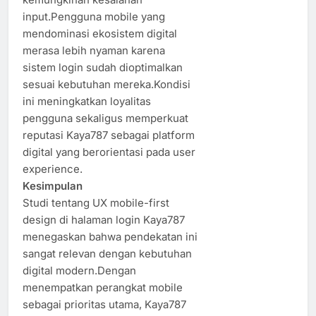
input.Pengguna mobile yang
mendominasi ekosistem digital
merasa lebih nyaman karena
sistem login sudah dioptimalkan
sesuai kebutuhan mereka.Kondisi
ini meningkatkan loyalitas
pengguna sekaligus memperkuat
reputasi Kaya787 sebagai platform
digital yang berorientasi pada user
experience.
Kesimpulan
Studi tentang UX mobile-first
design di halaman login Kaya787
menegaskan bahwa pendekatan ini
sangat relevan dengan kebutuhan
digital modern.Dengan
menempatkan perangkat mobile
sebagai prioritas utama, Kaya787