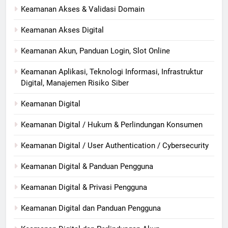
Keamanan Akses & Validasi Domain
Keamanan Akses Digital
Keamanan Akun, Panduan Login, Slot Online
Keamanan Aplikasi, Teknologi Informasi, Infrastruktur
Digital, Manajemen Risiko Siber
Keamanan Digital
Keamanan Digital / Hukum & Perlindungan Konsumen
Keamanan Digital / User Authentication / Cybersecurity
Keamanan Digital & Panduan Pengguna
Keamanan Digital & Privasi Pengguna
Keamanan Digital dan Panduan Pengguna