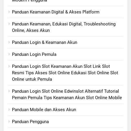
Modern Pengguna
Panduan Keamanan Digital & Akses Platform
Panduan Keamanan, Edukasi Digital, Troubleshooting
Online, Akses Akun
Panduan Login & Keamanan Akun
Panduan Login Pemula
Panduan Login Slot Keamanan Akun Slot Link Slot
Resmi Tips Akses Slot Online Edukasi Slot Online Slot
Online untuk Pemula
Panduan Login Slot Online Edwinslot Alternatif Tutorial
Pemain Pemula Tips Keamanan Akun Slot Online Mobile
Panduan Mobile dan Akses Akun
Panduan Pengguna