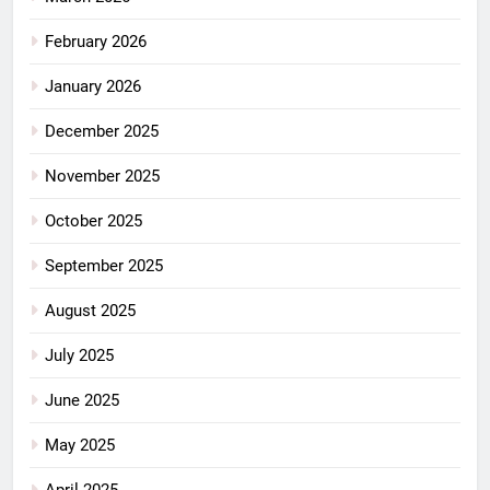
February 2026
January 2026
December 2025
November 2025
October 2025
September 2025
August 2025
July 2025
June 2025
May 2025