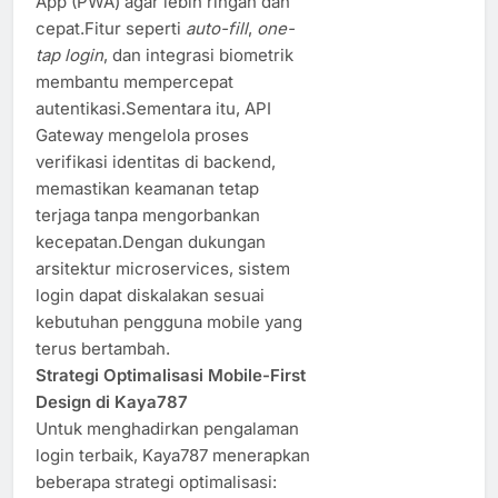
App (PWA) agar lebih ringan dan
cepat.Fitur seperti
auto-fill
,
one-
tap login
, dan integrasi biometrik
membantu mempercepat
autentikasi.Sementara itu, API
Gateway mengelola proses
verifikasi identitas di backend,
memastikan keamanan tetap
terjaga tanpa mengorbankan
kecepatan.Dengan dukungan
arsitektur microservices, sistem
login dapat diskalakan sesuai
kebutuhan pengguna mobile yang
terus bertambah.
Strategi Optimalisasi Mobile-First
Design di Kaya787
Untuk menghadirkan pengalaman
login terbaik, Kaya787 menerapkan
beberapa strategi optimalisasi: