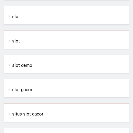
slot
slot
slot demo
slot gacor
situs slot gacor