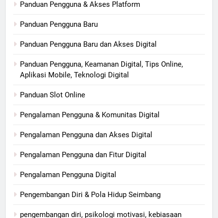
Panduan Pengguna & Akses Platform
Panduan Pengguna Baru
Panduan Pengguna Baru dan Akses Digital
Panduan Pengguna, Keamanan Digital, Tips Online,
Aplikasi Mobile, Teknologi Digital
Panduan Slot Online
Pengalaman Pengguna & Komunitas Digital
Pengalaman Pengguna dan Akses Digital
Pengalaman Pengguna dan Fitur Digital
Pengalaman Pengguna Digital
Pengembangan Diri & Pola Hidup Seimbang
pengembangan diri, psikologi motivasi, kebiasaan