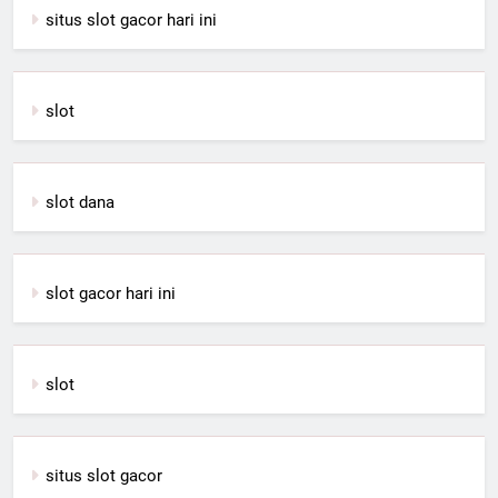
situs slot gacor hari ini
slot
slot dana
slot gacor hari ini
slot
situs slot gacor