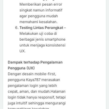
Memberikan pesan error
singkat namun informatif
agar pengguna mudah
memahami kesalahan.
Testing Lintas Perangkat
–
Melakukan uji coba di
berbagai jenis smartphone
untuk menjaga konsistensi
UX.
Dampak terhadap Pengalaman
Pengguna (UX)
Dengan desain mobile-first,
pengguna Kaya787 merasakan
pengalaman login yang lebih
cepat, aman, dan mudah.Halaman
login tidak hanya responsif, tetapi
juga intuitif sehingga mengurangi
kemungkinan kesalahan