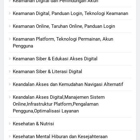
Keamanan Digital dan Perlindungan Akun
Keamanan Digital, Panduan Login, Teknologi Keamanan
Keamanan Online, Taruhan Online, Panduan Login
Keamanan Platform, Teknologi Permainan, Akun
Pengguna
Keamanan Siber & Edukasi Akses Digital
Keamanan Siber & Literasi Digital
Keandalan Akses dan Kemudahan Navigasi Alternatif
Keandalan Akses Digital,Manajemen Sistem
Online,Infrastruktur Platform,Pengalaman
Pengguna,Optimalisasi Layanan
Kesehatan & Nutrisi
Kesehatan Mental Hiburan dan Kesejahteraan