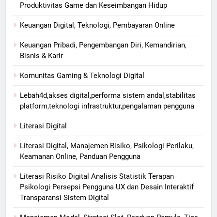
Produktivitas Game dan Keseimbangan Hidup
Keuangan Digital, Teknologi, Pembayaran Online
Keuangan Pribadi, Pengembangan Diri, Kemandirian,
Bisnis & Karir
Komunitas Gaming & Teknologi Digital
Lebah4d,akses digital,performa sistem andal,stabilitas
platform,teknologi infrastruktur,pengalaman pengguna
Literasi Digital
Literasi Digital, Manajemen Risiko, Psikologi Perilaku,
Keamanan Online, Panduan Pengguna
Literasi Risiko Digital Analisis Statistik Terapan
Psikologi Persepsi Pengguna UX dan Desain Interaktif
Transparansi Sistem Digital