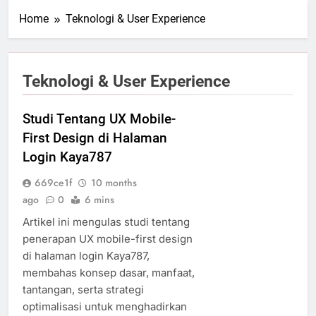
Home
Teknologi & User Experience
Teknologi & User Experience
Studi Tentang UX Mobile-
First Design di Halaman
Login Kaya787
669ce1f
10 months
ago
0
6 mins
Artikel ini mengulas studi tentang
penerapan UX mobile-first design
di halaman login Kaya787,
membahas konsep dasar, manfaat,
tantangan, serta strategi
optimalisasi untuk menghadirkan