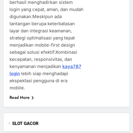
berhasil menghadirkan sistem
login yang cepat, aman, dan mudah
digunakan.Meskipun ada
tantangan berupa keterbatasan
layar dan integrasi keamanan,
strategi optimalisasi yang tepat
menjadikan mobile-first design
sebagai solusi efektif.Kombinasi
kecepatan, responsivitas, dan
kenyamanan menjadikan
kaya787
login
lebih siap menghadapi
ekspektasi pengguna di era
mobile.
Read More
SLOT GACOR