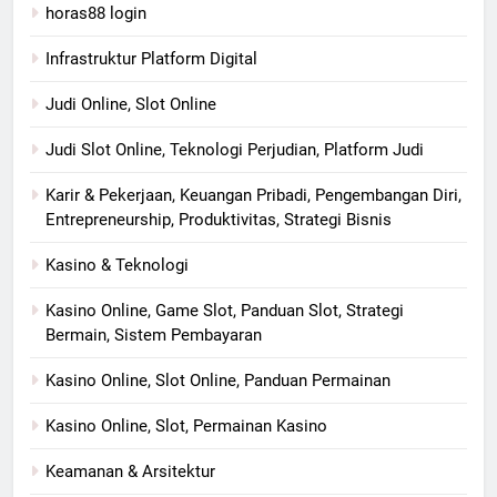
horas88 login
Infrastruktur Platform Digital
Judi Online, Slot Online
Judi Slot Online, Teknologi Perjudian, Platform Judi
Karir & Pekerjaan, Keuangan Pribadi, Pengembangan Diri,
Entrepreneurship, Produktivitas, Strategi Bisnis
Kasino & Teknologi
Kasino Online, Game Slot, Panduan Slot, Strategi
Bermain, Sistem Pembayaran
Kasino Online, Slot Online, Panduan Permainan
Kasino Online, Slot, Permainan Kasino
Keamanan & Arsitektur