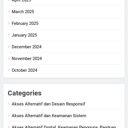
April 2025
March 2025
February 2025
January 2025
December 2024
November 2024
October 2024
Categories
Akses Alternatif dan Desain Responsif
Akses Alternatif dan Keamanan Sistem
Akses Alternatif Digital, Keamanan Pengguna, Panduan