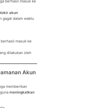
ga berhasil masuk ke
okir akun
in gagal dalam waktu
berhasil masuk ke
ang dilakukan oleh
Keamanan Akun
juga memberikan
gguna
meningkatkan