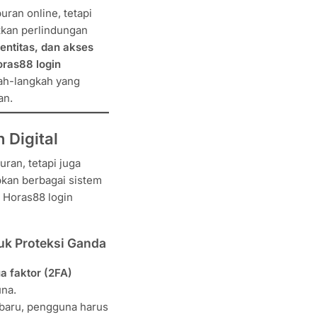
ran online, tetapi
kan perlindungan
entitas, dan akses
ras88 login
kah-langkah yang
an.
 Digital
ran, tetapi juga
an berbagai sistem
 Horas88 login
tuk Proteksi Ganda
a faktor (2FA)
na.
t baru, pengguna harus