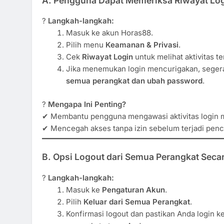
A. Pengguna Dapat Memeriksa Riwayat Lo
?
Langkah-langkah:
Masuk ke akun Horas88.
Pilih menu
Keamanan & Privasi
.
Cek
Riwayat Login
untuk melihat aktivitas te
Jika menemukan login mencurigakan, seger
semua perangkat dan ubah password
.
?
Mengapa Ini Penting?
✔ Membantu pengguna mengawasi aktivitas login 
✔ Mencegah akses tanpa izin sebelum terjadi penc
B. Opsi Logout dari Semua Perangkat Seca
?
Langkah-langkah:
Masuk ke
Pengaturan Akun
.
Pilih
Keluar dari Semua Perangkat
.
Konfirmasi logout dan pastikan Anda login k