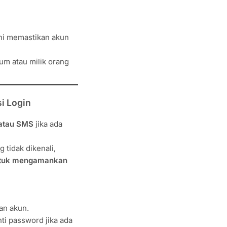
 ini memastikan akun
um atau milik orang
si Login
 atau SMS
jika ada
 tidak dikenali,
ntuk mengamankan
an akun.
i password jika ada