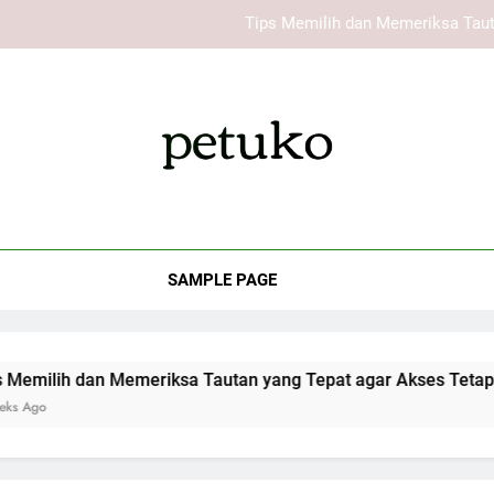
Tips Memilih dan Memeriksa Tau
KAYA787 Alternatif dengan Siste
Panduan Menjaga Kelancara
Tips Memilih Link Alternatif yang Te
uko
Tips Memilih dan Memeriksa Tau
Produk Berkualitas Untuk Hewan Peliharaan Anda Di Petuko. Da
KAYA787 Alternatif dengan Siste
SAMPLE PAGE
Panduan Menjaga Kelancara
n Memeriksa Tautan yang Tepat agar Akses Tetap Aman