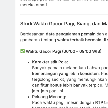
mereka amati.
Studi Waktu Gacor Pagi, Siang, dan Ma
Berdasarkan
data pengalaman pemain
dan an
gambaran tentang
waktu terbaik bermain
di 
Waktu Gacor Pagi (06:00 – 09:00 WIB)
Karakteristik Pola:
Banyak pemain melaporkan bahwa pa
kemenangan yang lebih konsisten
. Pa
tergolong sedikit, yang memungkinka
dan
fitur bonus
lebih banyak terpicu. 
jam-jam pagi ini.
Peluang Menang:
Pada waktu pagi, mesin dengan
RTP ti