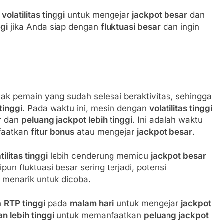
n
volatilitas tinggi
untuk mengejar
jackpot besar
dan
gi
jika Anda siap dengan
fluktuasi besar
dan ingin
k pemain yang sudah selesai beraktivitas, sehingga
 tinggi
. Pada waktu ini, mesin dengan
volatilitas tinggi
r
dan
peluang jackpot lebih tinggi
. Ini adalah waktu
nfaatkan
fitur bonus
atau mengejar
jackpot besar
.
tilitas tinggi
lebih cenderung memicu
jackpot besar
un fluktuasi besar sering terjadi, potensi
menarik untuk dicoba.
n
RTP tinggi
pada
malam hari
untuk mengejar
jackpot
n lebih tinggi
untuk memanfaatkan
peluang jackpot