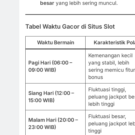
besar
yang lebih sering muncul.
Tabel Waktu Gacor di Situs Slot
Waktu Bermain
Karakteristik Pol
Kemenangan kecil
Pagi Hari (06:00 –
yang stabil, lebih
09:00 WIB)
sering memicu fitur
bonus
Fluktuasi tinggi,
Siang Hari (12:00 –
peluang jackpot be
15:00 WIB)
lebih tinggi
Fluktuasi besar,
Malam Hari (20:00 –
peluang jackpot leb
23:00 WIB)
tinggi