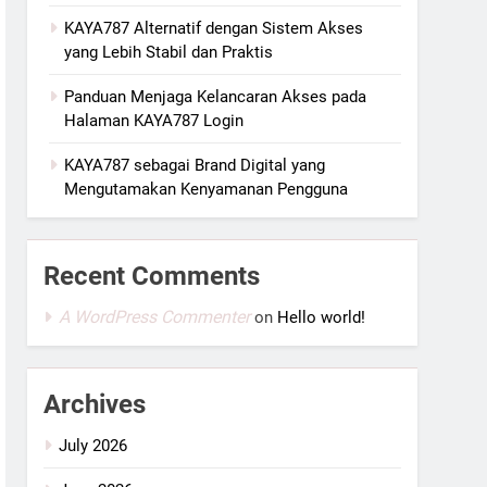
KAYA787 Alternatif dengan Sistem Akses
yang Lebih Stabil dan Praktis
Panduan Menjaga Kelancaran Akses pada
Halaman KAYA787 Login
KAYA787 sebagai Brand Digital yang
Mengutamakan Kenyamanan Pengguna
Recent Comments
A WordPress Commenter
on
Hello world!
Archives
July 2026