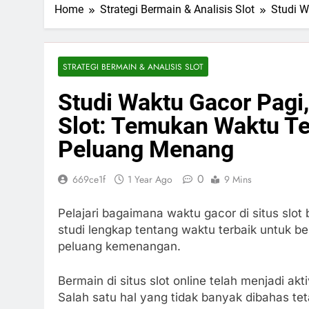
Home
Strategi Bermain & Analisis Slot
Studi W
STRATEGI BERMAIN & ANALISIS SLOT
Studi Waktu Gacor Pagi,
Slot: Temukan Waktu Te
Peluang Menang
0
669ce1f
1 Year Ago
9 Mins
Pelajari bagaimana waktu gacor di situs slo
studi lengkap tentang waktu terbaik untuk b
peluang kemenangan.
Bermain di situs slot online telah menjadi ak
Salah satu hal yang tidak banyak dibahas te