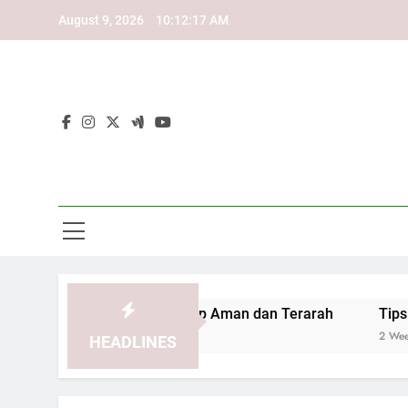
Skip
August 9, 2026
10:12:18 AM
to
content
Pet
Dapatkan 
 Tepat agar Akses Tetap Aman dan Terarah
Tips Memilih
2 Weeks Ago
HEADLINES