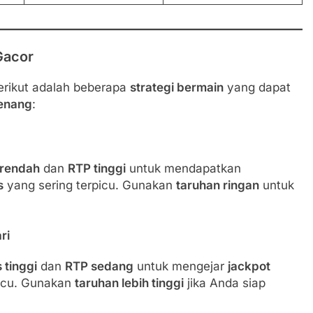
Gacor
berikut adalah beberapa
strategi bermain
yang dapat
enang
:
s rendah
dan
RTP tinggi
untuk mendapatkan
s
yang sering terpicu. Gunakan
taruhan ringan
untuk
ri
s tinggi
dan
RTP sedang
untuk mengejar
jackpot
picu. Gunakan
taruhan lebih tinggi
jika Anda siap