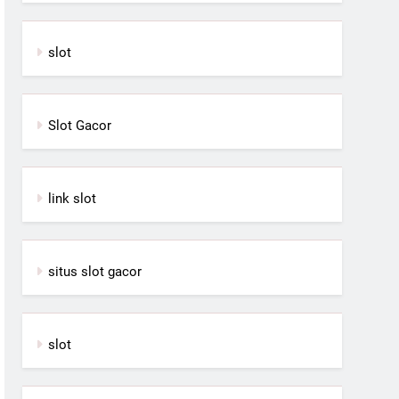
slot
Slot Gacor
link slot
situs slot gacor
slot