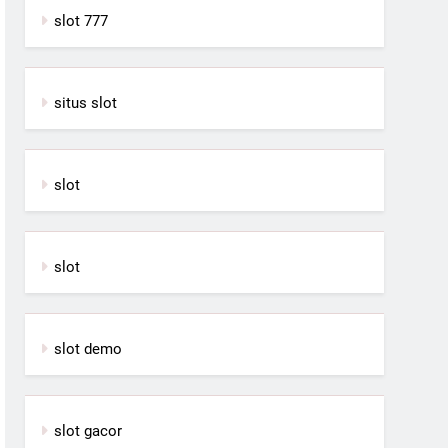
slot 777
situs slot
slot
slot
slot demo
slot gacor