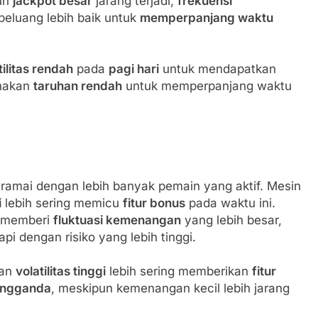
un
jackpot besar
jarang terjadi,
frekuensi
peluang lebih baik untuk
memperpanjang waktu
tilitas rendah
pada
pagi hari
untuk mendapatkan
nakan
taruhan rendah
untuk memperpanjang waktu
h ramai dengan lebih banyak pemain yang aktif. Mesin
i
lebih sering memicu
fitur bonus
pada waktu ini.
 memberi
fluktuasi kemenangan
yang lebih besar,
api dengan risiko yang lebih tinggi.
an
volatilitas tinggi
lebih sering memberikan
fitur
ngganda
, meskipun kemenangan kecil lebih jarang