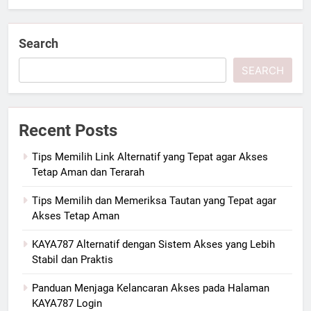
Search
SEARCH
Recent Posts
Tips Memilih Link Alternatif yang Tepat agar Akses
Tetap Aman dan Terarah
Tips Memilih dan Memeriksa Tautan yang Tepat agar
Akses Tetap Aman
KAYA787 Alternatif dengan Sistem Akses yang Lebih
Stabil dan Praktis
Panduan Menjaga Kelancaran Akses pada Halaman
KAYA787 Login