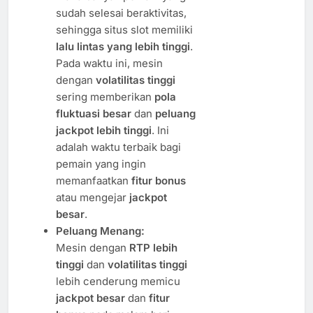
sudah selesai beraktivitas,
sehingga situs slot memiliki
lalu lintas yang lebih tinggi
.
Pada waktu ini, mesin
dengan
volatilitas tinggi
sering memberikan
pola
fluktuasi besar
dan
peluang
jackpot lebih tinggi
. Ini
adalah waktu terbaik bagi
pemain yang ingin
memanfaatkan
fitur bonus
atau mengejar
jackpot
besar
.
Peluang Menang:
Mesin dengan
RTP lebih
tinggi
dan
volatilitas tinggi
lebih cenderung memicu
jackpot besar
dan
fitur