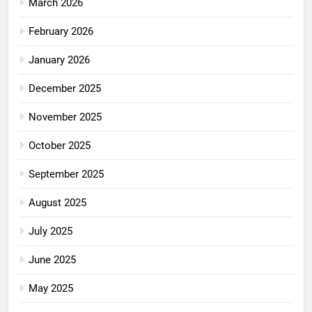
March 2026
February 2026
January 2026
December 2025
November 2025
October 2025
September 2025
August 2025
July 2025
June 2025
May 2025