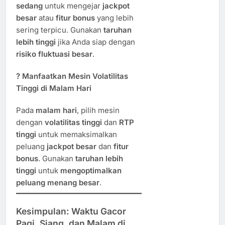
sedang
untuk mengejar
jackpot
besar
atau
fitur bonus
yang lebih
sering terpicu. Gunakan
taruhan
lebih tinggi
jika Anda siap dengan
risiko fluktuasi besar
.
?
Manfaatkan Mesin Volatilitas
Tinggi di Malam Hari
Pada
malam hari
, pilih mesin
dengan
volatilitas tinggi
dan
RTP
tinggi
untuk memaksimalkan
peluang
jackpot besar
dan
fitur
bonus
. Gunakan
taruhan lebih
tinggi
untuk
mengoptimalkan
peluang menang besar
.
Kesimpulan: Waktu Gacor
Pagi, Siang, dan Malam di