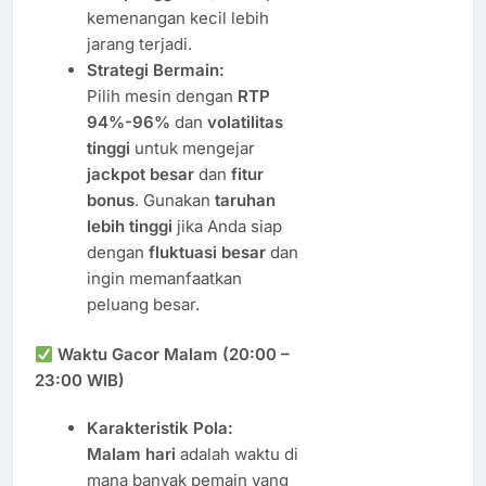
kemenangan kecil lebih
jarang terjadi.
Strategi Bermain:
Pilih mesin dengan
RTP
94%-96%
dan
volatilitas
tinggi
untuk mengejar
jackpot besar
dan
fitur
bonus
. Gunakan
taruhan
lebih tinggi
jika Anda siap
dengan
fluktuasi besar
dan
ingin memanfaatkan
peluang besar.
Waktu Gacor Malam (20:00 –
23:00 WIB)
Karakteristik Pola:
Malam hari
adalah waktu di
mana banyak pemain yang