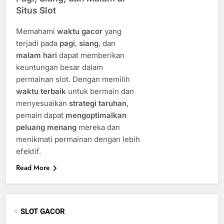
Situs Slot
Memahami
waktu gacor
yang
terjadi pada
pagi
,
siang
, dan
malam hari
dapat memberikan
keuntungan besar dalam
permainan slot. Dengan memilih
waktu terbaik
untuk bermain dan
menyesuaikan
strategi taruhan
,
pemain dapat
mengoptimalkan
peluang menang
mereka dan
menikmati permainan dengan lebih
efektif.
Read More
SLOT GACOR