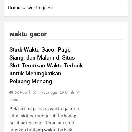
Home
waktu gacor
waktu gacor
Studi Waktu Gacor Pagi,
Siang, dan Malam di Situs
Slot: Temukan Waktu Terbaik
untuk Meningkatkan
Peluang Menang
669ce1f
1 year ago
0
9
mins
Pelajari bagaimana waktu gacor di
situs slot berpengaruh terhadap
hasil permainan. Temukan studi
lengkap tentang waktu terbaik