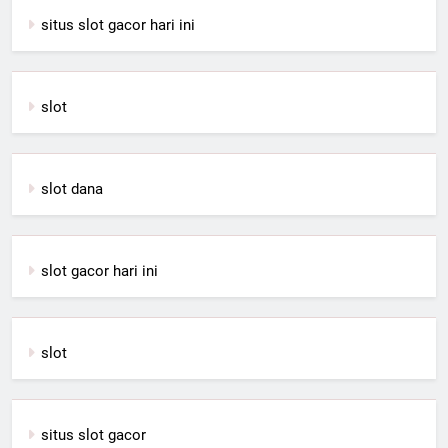
situs slot gacor hari ini
slot
slot dana
slot gacor hari ini
slot
situs slot gacor