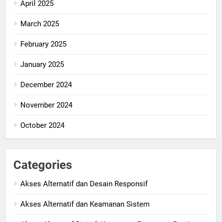
April 2025
March 2025
February 2025
January 2025
December 2024
November 2024
October 2024
Categories
Akses Alternatif dan Desain Responsif
Akses Alternatif dan Keamanan Sistem