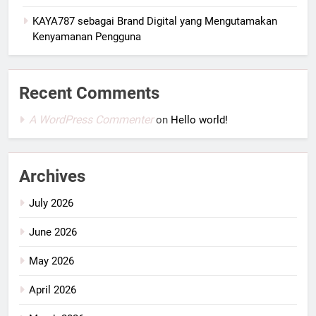
KAYA787 sebagai Brand Digital yang Mengutamakan
Kenyamanan Pengguna
Recent Comments
A WordPress Commenter
on
Hello world!
Archives
July 2026
June 2026
May 2026
April 2026