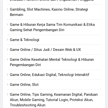
Gambling, Slot Machines, Kasino Online, Strategi
Bermain
Game & Hiburan Kerja Sama Tim Komunikasi & Etika
Gaming Sehat Pengembangan Diri
Game & Teknologi
Game Online / Situs Judi / Desain Web & UX
Game Online Kesehatan Mental Teknologi & Hiburan
Pengembangan Diri
Game Online, Edukasi Digital, Teknologi Interaktif
Game Online, Slot
Game Online, Tips Gaming, Keamanan Digital, Panduan
Akun, Mobile Gaming, Tutorial Login, Proteksi Akun,
Troubleshooting Akun