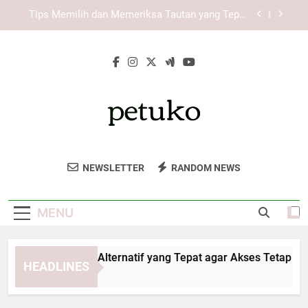
Skip
KAYA787 Alternatif dengan Sistem Akses yang
to
Lebih Stabil dan Praktis
content
Panduan Menjaga Kelancaran Akses pada
Halaman KAYA787 Login
Tips Memilih Link Alternatif yang Tepat agar
Akses Tetap Aman dan Terarah
Tips Memilih dan Memeriksa Tautan yang Tepat
agar Akses Tetap Aman
KAYA787 Alternatif dengan Sistem Akses yang
Lebih Stabil dan Praktis
Petuko
Dapatkan Produk Berkualitas Untuk Hewan
Panduan Menjaga Kelancaran Akses pada
NEWSLETTER
RANDOM NEWS
Halaman KAYA787 Login
Peliharaan Anda Di Petuko. Dari Makanan
Hingga Aksesori, Semuanya Ada Di Sini.
MENU
ps Memilih Link Alternatif yang Tepat agar Akses Tetap Aman
HEADLINES
eeks Ago