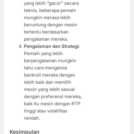
yang lebih “gacor” secara
teknis, beberapa pemain
mungkin merasa lebih
beruntung dengan mesin
tertentu berdasarkan
pengalaman mereka.
Pengalaman dan Strategi
:
Pemain yang lebih
berpengalaman mungkin
tahu cara mengelola
bankroll mereka dengan
lebih baik dan memilih
mesin yang lebih sesuai
dengan preferensi mereka,
baik itu mesin dengan RTP
tinggi atau volatilitas
rendah.
Kesimpulan