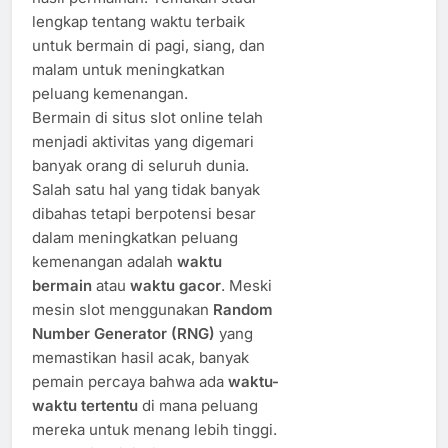
lengkap tentang waktu terbaik
untuk bermain di pagi, siang, dan
malam untuk meningkatkan
peluang kemenangan.
Bermain di situs slot online telah
menjadi aktivitas yang digemari
banyak orang di seluruh dunia.
Salah satu hal yang tidak banyak
dibahas tetapi berpotensi besar
dalam meningkatkan peluang
kemenangan adalah
waktu
bermain
atau
waktu gacor
. Meski
mesin slot menggunakan
Random
Number Generator (RNG)
yang
memastikan hasil acak, banyak
pemain percaya bahwa ada
waktu-
waktu tertentu
di mana peluang
mereka untuk menang lebih tinggi.