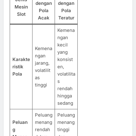
dengan
dengan
Mesin
Pola
Pola
Slot
Acak
Teratur
Kemena
ngan
kecil
Kemena
yang
ngan
Karakte
konsist
jarang,
ristik
en,
volatilit
Pola
volatilita
as
s
tinggi
rendah
hingga
sedang
Peluang
Peluang
Peluan
menang
menang
g
rendah
tinggi