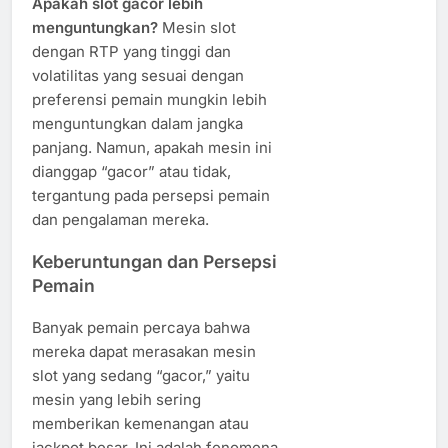
Apakah slot gacor lebih
menguntungkan?
Mesin slot
dengan RTP yang tinggi dan
volatilitas yang sesuai dengan
preferensi pemain mungkin lebih
menguntungkan dalam jangka
panjang. Namun, apakah mesin ini
dianggap “gacor” atau tidak,
tergantung pada persepsi pemain
dan pengalaman mereka.
Keberuntungan dan Persepsi
Pemain
Banyak pemain percaya bahwa
mereka dapat merasakan mesin
slot yang sedang “gacor,” yaitu
mesin yang lebih sering
memberikan kemenangan atau
jackpot besar. Ini adalah fenomena