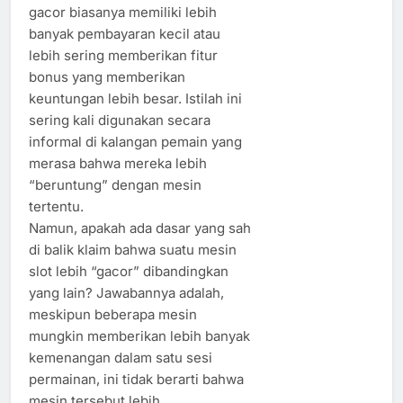
gacor biasanya memiliki lebih
banyak pembayaran kecil atau
lebih sering memberikan fitur
bonus yang memberikan
keuntungan lebih besar. Istilah ini
sering kali digunakan secara
informal di kalangan pemain yang
merasa bahwa mereka lebih
“beruntung” dengan mesin
tertentu.
Namun, apakah ada dasar yang sah
di balik klaim bahwa suatu mesin
slot lebih “gacor” dibandingkan
yang lain? Jawabannya adalah,
meskipun beberapa mesin
mungkin memberikan lebih banyak
kemenangan dalam satu sesi
permainan, ini tidak berarti bahwa
mesin tersebut lebih