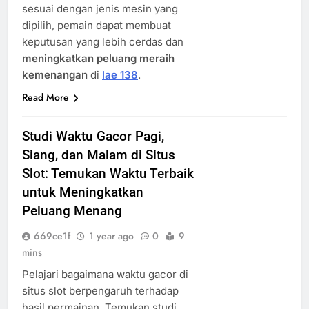
sesuai dengan jenis mesin yang
dipilih, pemain dapat membuat
keputusan yang lebih cerdas dan
meningkatkan peluang meraih
kemenangan
di
lae 138
.
Read More
Studi Waktu Gacor Pagi,
Siang, dan Malam di Situs
Slot: Temukan Waktu Terbaik
untuk Meningkatkan
Peluang Menang
669ce1f
1 year ago
0
9
mins
Pelajari bagaimana waktu gacor di
situs slot berpengaruh terhadap
hasil permainan. Temukan studi