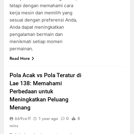
tetapi dengan memahami cara
kerja mesin dan memilih yang
sesuai dengan preferensi Anda,
Anda dapat meningkatkan
pengalaman bermain dan
menikmati setiap momen
permainan.
Read More
Pola Acak vs Pola Teratur di
Lae 138: Memahami
Perbedaan untuk
Meningkatkan Peluang
Menang
669ce1f
1 year ago
0
8
mins