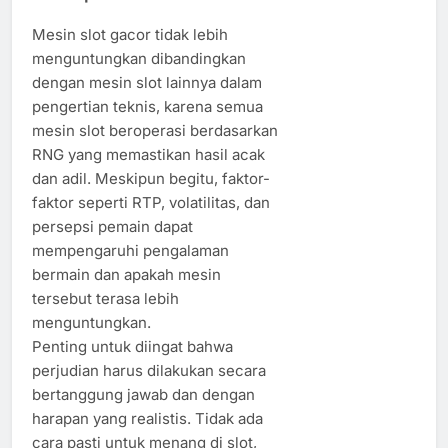
Mesin slot gacor tidak lebih
menguntungkan dibandingkan
dengan mesin slot lainnya dalam
pengertian teknis, karena semua
mesin slot beroperasi berdasarkan
RNG yang memastikan hasil acak
dan adil. Meskipun begitu, faktor-
faktor seperti RTP, volatilitas, dan
persepsi pemain dapat
mempengaruhi pengalaman
bermain dan apakah mesin
tersebut terasa lebih
menguntungkan.
Penting untuk diingat bahwa
perjudian harus dilakukan secara
bertanggung jawab dan dengan
harapan yang realistis. Tidak ada
cara pasti untuk menang di slot,