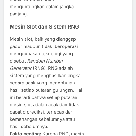
menguntungkan dalam jangka
panjang.
Mesin Slot dan Sistem RNG
Mesin slot, baik yang dianggap
gacor maupun tidak, beroperasi
menggunakan teknologi yang
disebut
Random Number
Generator
(RNG). RNG adalah
sistem yang menghasilkan angka
secara acak yang menentukan
hasil setiap putaran gulungan. Hal
ini berarti bahwa setiap putaran
mesin slot adalah acak dan tidak
dapat diprediksi, terlepas dari
kemenangan sebelumnya atau
hasil sebelumnya.
Fakta penting:
Karena RNG, mesin