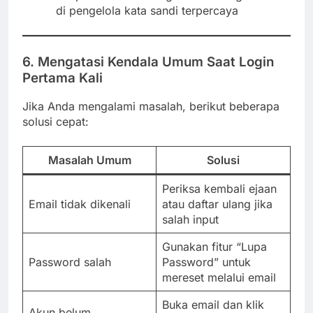
di pengelola kata sandi terpercaya
6.
Mengatasi Kendala Umum Saat Login
Pertama Kali
Jika Anda mengalami masalah, berikut beberapa
solusi cepat:
Masalah Umum
Solusi
Periksa kembali ejaan
Email tidak dikenali
atau daftar ulang jika
salah input
Gunakan fitur “Lupa
Password salah
Password” untuk
mereset melalui email
Buka email dan klik
Akun belum