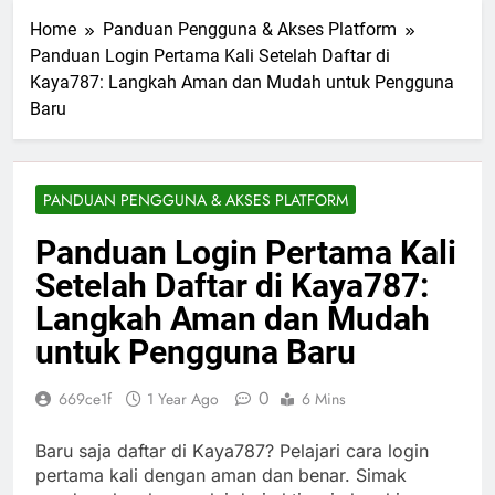
Home
Panduan Pengguna & Akses Platform
Panduan Login Pertama Kali Setelah Daftar di
Kaya787: Langkah Aman dan Mudah untuk Pengguna
Baru
PANDUAN PENGGUNA & AKSES PLATFORM
Panduan Login Pertama Kali
Setelah Daftar di Kaya787:
Langkah Aman dan Mudah
untuk Pengguna Baru
0
669ce1f
1 Year Ago
6 Mins
Baru saja daftar di Kaya787? Pelajari cara login
pertama kali dengan aman dan benar. Simak