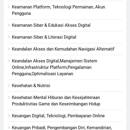
Keamanan Platform, Teknologi Permainan, Akun
Pengguna
Keamanan Siber & Edukasi Akses Digital
Keamanan Siber & Literasi Digital
Keandalan Akses dan Kemudahan Navigasi Alternatif
Keandalan Akses Digital,Manajemen Sistem
Online,Infrastruktur Platform,Pengalaman
Pengguna,Optimalisasi Layanan
Kesehatan & Nutrisi
Kesehatan Mental Hiburan dan Kesejahteraan
Produktivitas Game dan Keseimbangan Hidup
Keuangan Digital, Teknologi, Pembayaran Online
Keuangan Pribadi, Pengembangan Diri, Kemandirian,