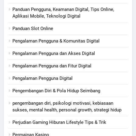
Panduan Pengguna, Keamanan Digital, Tips Online,
Aplikasi Mobile, Teknologi Digital
Panduan Slot Online
Pengalaman Pengguna & Komunitas Digital
Pengalaman Pengguna dan Akses Digital
Pengalaman Pengguna dan Fitur Digital
Pengalaman Pengguna Digital
Pengembangan Diri & Pola Hidup Seimbang
pengembangan diri, psikologi motivasi, kebiasaan
sukses, mental health, personal growth, strategi hidup
Perjudian Gaming Hiburan Lifestyle Tips & Trik
Permainan Kasino