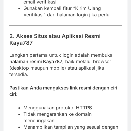
email verifikasi
Gunakan kembali fitur “Kirim Ulang
Verifikasi” dari halaman login jika perlu
2.
Akses Situs atau Aplikasi Resmi
Kaya787
Langkah pertama untuk login adalah membuka
halaman resmi Kaya787
, baik melalui browser
(desktop maupun mobile) atau aplikasi jika
tersedia.
Pastikan Anda mengakses link resmi dengan ciri-
ciri:
Menggunakan protokol
HTTPS
Tidak mengarahkan ke domain
mencurigakan
Menampilkan tampilan yang sesuai dengan