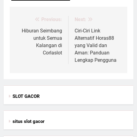
Previous:
Next:
Post
navigation
Hiburan Seimbang
Ciri-Ciri Link
untuk Semua
Alternatif Horas88
Kalangan di
yang Valid dan
Corlaslot
Aman: Panduan
Lengkap Pengguna
SLOT GACOR
situs slot gacor