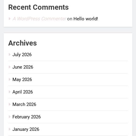
Recent Comments
A WordPress Commenter
on
Hello world!
Archives
July 2026
June 2026
May 2026
April 2026
March 2026
February 2026
January 2026