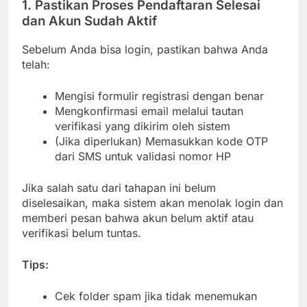
1.
Pastikan Proses Pendaftaran Selesai
dan Akun Sudah Aktif
Sebelum Anda bisa login, pastikan bahwa Anda
telah:
Mengisi formulir registrasi dengan benar
Mengkonfirmasi email melalui tautan
verifikasi yang dikirim oleh sistem
(Jika diperlukan) Memasukkan kode OTP
dari SMS untuk validasi nomor HP
Jika salah satu dari tahapan ini belum
diselesaikan, maka sistem akan menolak login dan
memberi pesan bahwa akun belum aktif atau
verifikasi belum tuntas.
Tips:
Cek folder spam jika tidak menemukan