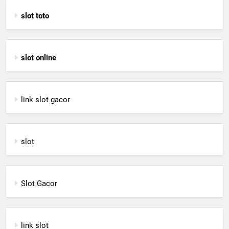
slot toto
slot online
link slot gacor
slot
Slot Gacor
link slot