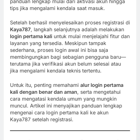
panduan lengkap mulai dari aktivasi akun hingga
tips jika mengalami kendala saat masuk.
Setelah berhasil menyelesaikan proses registrasi di
Kaya787
, langkah selanjutnya adalah melakukan
login pertama kali
untuk mulai menjelajahi fitur dan
layanan yang tersedia. Meskipun tampak
sederhana, proses login awal ini bisa saja
membingungkan bagi sebagian pengguna baru—
terutama jika verifikasi akun belum selesai atau
jika mengalami kendala teknis tertentu.
Untuk itu, penting memahami
alur login pertama
kali dengan benar dan aman
, serta mengetahui
cara mengatasi kendala umum yang mungkin
muncul. Artikel ini menyajikan panduan lengkap
mengenai cara login pertama kali ke akun
Kaya787 setelah registrasi.