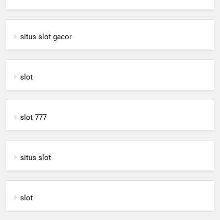
situs slot gacor
slot
slot 777
situs slot
slot