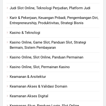
Judi Slot Online, Teknologi Perjudian, Platform Judi
Karir & Pekerjaan, Keuangan Pribadi, Pengembangan Diri,
Entrepreneurship, Produktivitas, Strategi Bisnis
Kasino & Teknologi
Kasino Online, Game Slot, Panduan Slot, Strategi
Bermain, Sistem Pembayaran
Kasino Online, Slot Online, Panduan Permainan
Kasino Online, Slot, Permainan Kasino
Keamanan & Arsitektur
Keamanan Akses & Validasi Domain
Keamanan Akses Digital
Keamanan Akun, Panduan Login, Slot Online