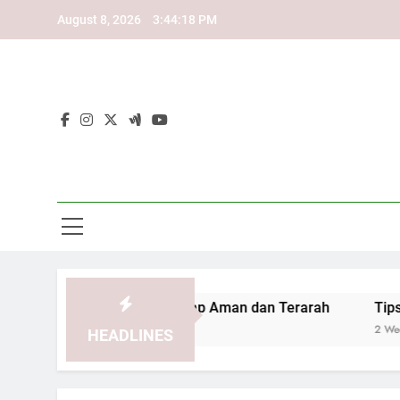
Skip
August 8, 2026
3:44:19 PM
to
content
Pet
Dapatkan 
epat agar Akses Tetap Aman dan Terarah
Tips Memilih d
2 Weeks Ago
HEADLINES