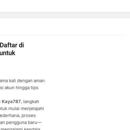
Daftar di
untuk
rtama kali dengan aman
si akun hingga tips
i
Kaya787
, langkah
tuk mulai menjelajahi
sederhana, proses
gian pengguna baru—
ka mengalami kendala