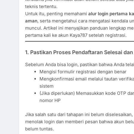
teknis tertentu.
Untuk itu, penting memahami
alur login pertama k
aman
, serta mengetahui cara mengatasi kendala
muncul. Artikel ini menyajikan panduan lengkap me
pertama kali ke akun Kaya787 setelah registrasi.
1.
Pastikan Proses Pendaftaran Selesai dan
Sebelum Anda bisa login, pastikan bahwa Anda tela
Mengisi formulir registrasi dengan benar
Mengkonfirmasi email melalui tautan verifika
sistem
(Jika diperlukan) Memasukkan kode OTP dar
nomor HP
Jika salah satu dari tahapan ini belum diselesaikan
menolak login dan memberi pesan bahwa akun belum 
belum tuntas.