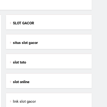
SLOT GACOR
situs slot gacor
slot toto
slot online
link slot gacor