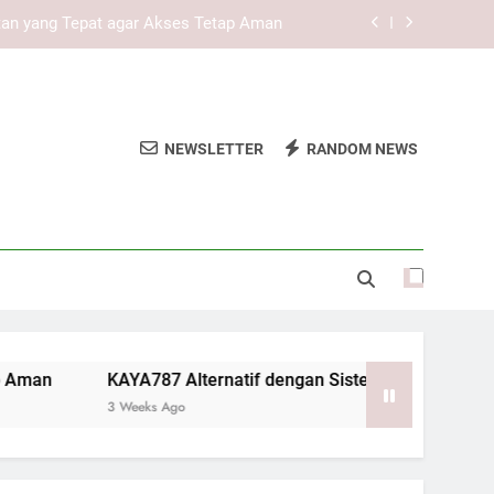
tan yang Tepat agar Akses Tetap Aman
m Akses yang Lebih Stabil dan Praktis
n Akses pada Halaman KAYA787 Login
NEWSLETTER
RANDOM NEWS
pat agar Akses Tetap Aman dan Terarah
tan yang Tepat agar Akses Tetap Aman
ri Makanan Hingga Aksesori, Semuanya Ada Di Sini.
m Akses yang Lebih Stabil dan Praktis
n Akses pada Halaman KAYA787 Login
KAYA787 Alternatif dengan Sistem Akses yang Lebih Stabil d
3 Weeks Ago