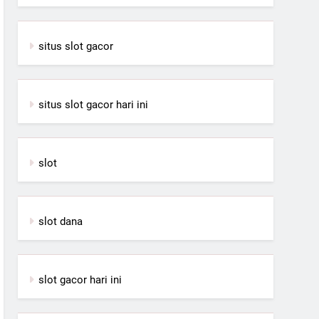
situs slot gacor
situs slot gacor hari ini
slot
slot dana
slot gacor hari ini