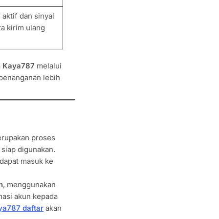
aktif dan sinyal
ta kirim ulang
n Kaya787
melalui
 penanganan lebih
merupakan proses
 siap digunakan.
 dapat masuk ke
n
, menggunakan
masi akun kepada
ya787 daftar
akan