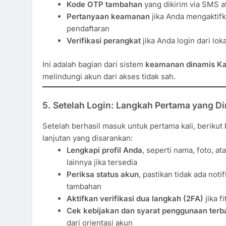
Kode OTP tambahan
yang dikirim via SMS a
Pertanyaan keamanan
jika Anda mengaktifk
pendaftaran
Verifikasi perangkat
jika Anda login dari lok
Ini adalah bagian dari sistem
keamanan dinamis K
melindungi akun dari akses tidak sah.
5.
Setelah Login: Langkah Pertama yang D
Setelah berhasil masuk untuk pertama kali, berikut
lanjutan yang disarankan:
Lengkapi profil Anda
, seperti nama, foto, a
lainnya jika tersedia
Periksa status akun
, pastikan tidak ada notif
tambahan
Aktifkan verifikasi dua langkah (2FA)
jika fi
Cek kebijakan dan syarat penggunaan terb
dari orientasi akun