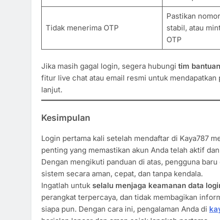
Pastikan nomor 
Tidak menerima OTP
stabil, atau min
OTP
Jika masih gagal login, segera hubungi
tim bantua
fitur live chat atau email resmi untuk mendapatkan
lanjut.
Kesimpulan
Login pertama kali setelah mendaftar di Kaya787 
penting yang memastikan akun Anda telah aktif dan
Dengan mengikuti panduan di atas, pengguna baru
sistem secara aman, cepat, dan tanpa kendala.
Ingatlah untuk
selalu menjaga keamanan data logi
perangkat terpercaya, dan tidak membagikan infor
siapa pun. Dengan cara ini, pengalaman Anda di
ka