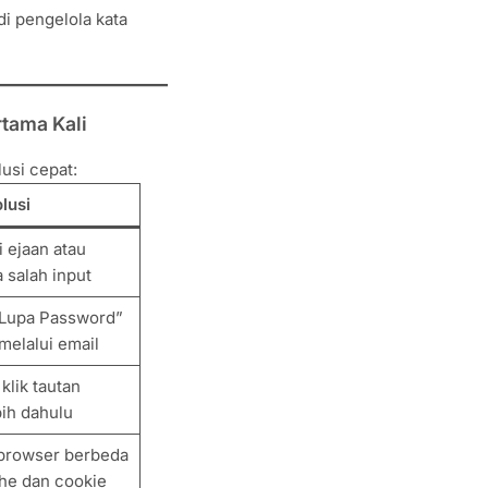
i pengelola kata
tama Kali
usi cepat:
lusi
 ejaan atau
a salah input
“Lupa Password”
melalui email
klik tautan
bih dahulu
browser berbeda
he dan cookie