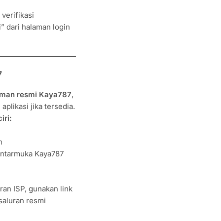
verifikasi
i” dari halaman login
7
aman resmi Kaya787
,
plikasi jika tersedia.
iri:
n
antarmuka Kaya787
ran ISP, gunakan link
 saluran resmi