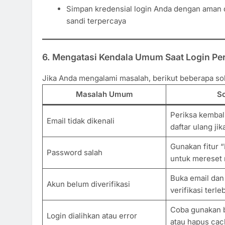
Simpan kredensial login Anda dengan aman d
sandi terpercaya
6.
Mengatasi Kendala Umum Saat Login Per
Jika Anda mengalami masalah, berikut beberapa sol
Masalah Umum
So
Periksa kembali
Email tidak dikenali
daftar ulang jik
Gunakan fitur 
Password salah
untuk mereset 
Buka email dan 
Akun belum diverifikasi
verifikasi terle
Coba gunakan 
Login dialihkan atau error
atau hapus cac