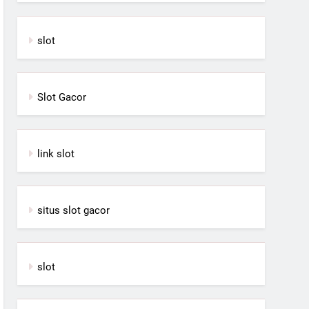
slot
Slot Gacor
link slot
situs slot gacor
slot