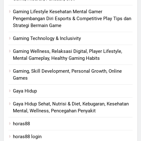
Gaming Lifestyle Kesehatan Mental Gamer
Pengembangan Diri Esports & Competitive Play Tips dan
Strategi Bermain Game
Gaming Technology & Inclusivity
Gaming Wellness, Relaksasi Digital, Player Lifestyle,
Mental Gameplay, Healthy Gaming Habits
Gaming, Skill Development, Personal Growth, Online
Games
Gaya Hidup
Gaya Hidup Sehat, Nutrisi & Diet, Kebugaran, Kesehatan
Mental, Wellness, Pencegahan Penyakit
horas88
horas88 login