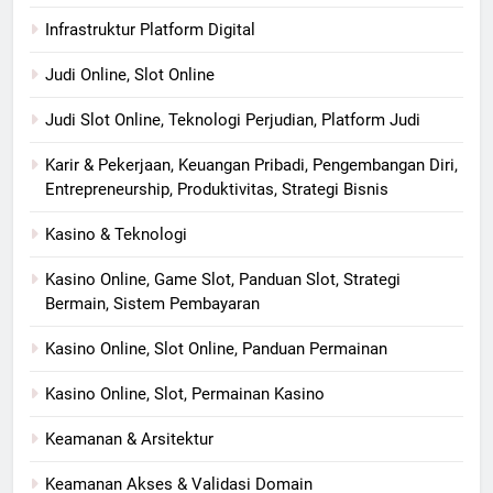
Infrastruktur Platform Digital
Judi Online, Slot Online
Judi Slot Online, Teknologi Perjudian, Platform Judi
Karir & Pekerjaan, Keuangan Pribadi, Pengembangan Diri,
Entrepreneurship, Produktivitas, Strategi Bisnis
Kasino & Teknologi
Kasino Online, Game Slot, Panduan Slot, Strategi
Bermain, Sistem Pembayaran
Kasino Online, Slot Online, Panduan Permainan
Kasino Online, Slot, Permainan Kasino
Keamanan & Arsitektur
Keamanan Akses & Validasi Domain