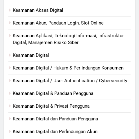
Keamanan Akses Digital
Keamanan Akun, Panduan Login, Slot Online
Keamanan Aplikasi, Teknologi Informasi, Infrastruktur
Digital, Manajemen Risiko Siber
Keamanan Digital
Keamanan Digital / Hukum & Perlindungan Konsumen
Keamanan Digital / User Authentication / Cybersecurity
Keamanan Digital & Panduan Pengguna
Keamanan Digital & Privasi Pengguna
Keamanan Digital dan Panduan Pengguna
Keamanan Digital dan Perlindungan Akun