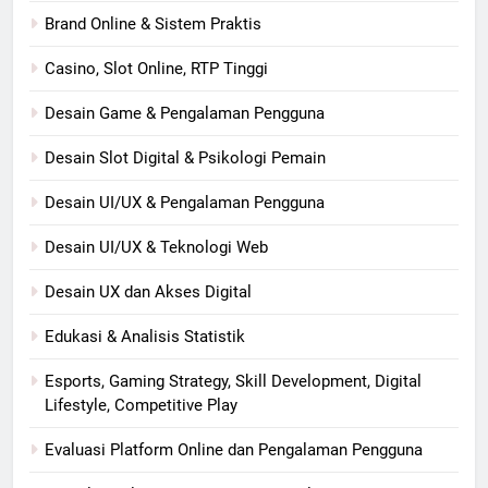
Brand Online & Sistem Praktis
Casino, Slot Online, RTP Tinggi
Desain Game & Pengalaman Pengguna
Desain Slot Digital & Psikologi Pemain
Desain UI/UX & Pengalaman Pengguna
Desain UI/UX & Teknologi Web
Desain UX dan Akses Digital
Edukasi & Analisis Statistik
Esports, Gaming Strategy, Skill Development, Digital
Lifestyle, Competitive Play
Evaluasi Platform Online dan Pengalaman Pengguna