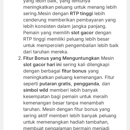
yang lebih baik, yang tentunya
meningkatkan peluang untuk menang lebih
sering.Mesin dengan
RTP tinggi
lebih
cenderung memberikan pembayaran yang
lebih konsisten dalam jangka panjang.
Pemain yang memilih
slot gacor
dengan
RTP tinggi memiliki peluang lebih besar
untuk memperoleh pengembalian lebih baik
dari taruhan mereka.
Fitur Bonus yang Menguntungkan
Mesin
slot gacor hari ini
sering kali dilengkapi
dengan berbagai
fitur bonus
yang
meningkatkan peluang kemenangan. Fitur
seperti
putaran gratis
,
pengganda
, dan
simbol wild
memberi lebih banyak
kesempatan bagi pemain untuk meraih
kemenangan besar tanpa menambah
taruhan. Mesin dengan fitur bonus yang
sering aktif memberi lebih banyak peluang
untuk memenangkan hadiah tambahan,
membuat pengalaman bermain menjadi