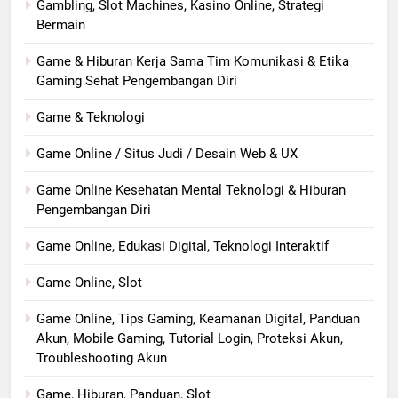
Gambling, Slot Machines, Kasino Online, Strategi
Bermain
Game & Hiburan Kerja Sama Tim Komunikasi & Etika
Gaming Sehat Pengembangan Diri
Game & Teknologi
Game Online / Situs Judi / Desain Web & UX
Game Online Kesehatan Mental Teknologi & Hiburan
Pengembangan Diri
Game Online, Edukasi Digital, Teknologi Interaktif
Game Online, Slot
Game Online, Tips Gaming, Keamanan Digital, Panduan
Akun, Mobile Gaming, Tutorial Login, Proteksi Akun,
Troubleshooting Akun
Game, Hiburan, Panduan, Slot