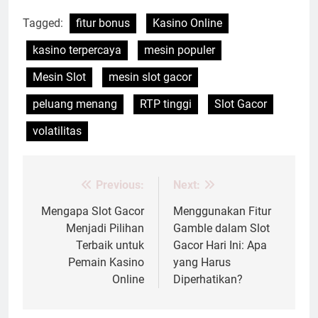
Tagged:
fitur bonus
Kasino Online
kasino terpercaya
mesin populer
Mesin Slot
mesin slot gacor
peluang menang
RTP tinggi
Slot Gacor
volatilitas
Previous:
Next:
Post
navigation
Mengapa Slot Gacor
Menggunakan Fitur
Menjadi Pilihan
Gamble dalam Slot
Terbaik untuk
Gacor Hari Ini: Apa
Pemain Kasino
yang Harus
Online
Diperhatikan?