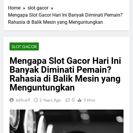
Home
slot gacor
Mengapa Slot Gacor Hari Ini Banyak Diminati Pemain?
Rahasia di Balik Mesin yang Menguntungkan
SLOT GACOR
Mengapa Slot Gacor Hari Ini
Banyak Diminati Pemain?
Rahasia di Balik Mesin yang
Menguntungkan
0
669ce1f
2 Years Ago
9 Mins