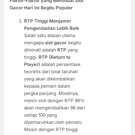
Faktor-Faktor yang Membuat Slot
Gacor Hari Ini Begitu Populer
RTP Tinggi Menjamin
Pengembalian Lebih Baik
Salah satu alasan utama
mengapa
slot gacor
begitu
diminati adalah
RTP
yang
tinggi.
RTP (Return to
Player)
adalah persentase
teoretis dari total taruhan
yang akan dikembalikan
kepada pemain dalam
jangka panjang. Misalnya,
mesin slot dengan RTP 96%
akan mengembalikan 96 dari
setiap 100 yang
dipertaruhkan oleh pemain.
Mesin dengan RTP tinggi