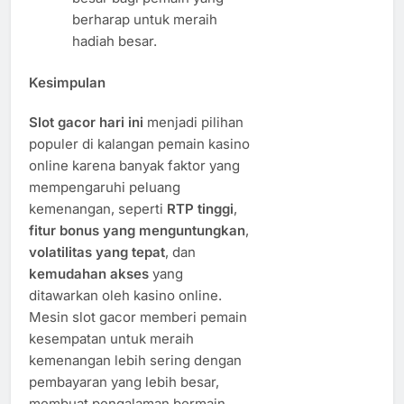
berharap untuk meraih
hadiah besar.
Kesimpulan
Slot gacor hari ini
menjadi pilihan
populer di kalangan pemain kasino
online karena banyak faktor yang
mempengaruhi peluang
kemenangan, seperti
RTP tinggi
,
fitur bonus yang menguntungkan
,
volatilitas yang tepat
, dan
kemudahan akses
yang
ditawarkan oleh kasino online.
Mesin slot gacor memberi pemain
kesempatan untuk meraih
kemenangan lebih sering dengan
pembayaran yang lebih besar,
membuat pengalaman bermain