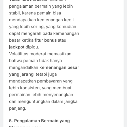
pengalaman bermain yang lebih
stabil, karena pemain bisa
mendapatkan kemenangan kecil
yang lebih sering, yang kemudian
dapat mengarah pada kemenangan
besar ketika
fitur bonus
atau
jackpot
dipicu.
Volatilitas moderat memastikan
bahwa pemain tidak hanya
mengandalkan
kemenangan besar
yang jarang
, tetapi juga
mendapatkan pembayaran yang
lebih konsisten, yang membuat
permainan lebih menyenangkan
dan menguntungkan dalam jangka
panjang.
5.
Pengalaman Bermain yang