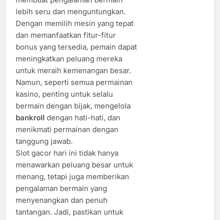
lebih seru dan menguntungkan.
Dengan memilih mesin yang tepat
dan memanfaatkan fitur-fitur
bonus yang tersedia, pemain dapat
meningkatkan peluang mereka
untuk meraih kemenangan besar.
Namun, seperti semua permainan
kasino, penting untuk selalu
bermain dengan bijak, mengelola
bankroll
dengan hati-hati, dan
menikmati permainan dengan
tanggung jawab.
Slot gacor hari ini tidak hanya
menawarkan peluang besar untuk
menang, tetapi juga memberikan
pengalaman bermain yang
menyenangkan dan penuh
tantangan. Jadi, pastikan untuk