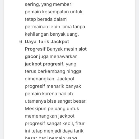
sering, yang memberi
pemain kesempatan untuk
tetap berada dalam
permainan lebih lama tanpa
kehilangan banyak uang.
Daya Tarik Jackpot
Progresif
Banyak mesin
slot
gacor
juga menawarkan
jackpot progresif
, yang
terus berkembang hingga
dimenangkan. Jackpot
progresif menarik banyak
pemain karena hadiah
utamanya bisa sangat besar.
Meskipun peluang untuk
memenangkan jackpot
progresif sangat kecil, fitur
ini tetap menjadi daya tarik
besar bagi pemain yang