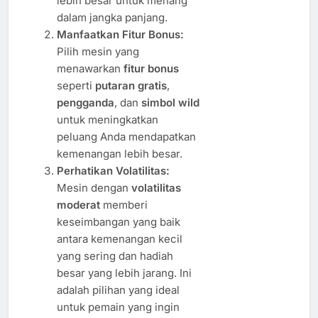
lebih besar untuk menang
dalam jangka panjang.
Manfaatkan Fitur Bonus:
Pilih mesin yang
menawarkan
fitur bonus
seperti
putaran gratis
,
pengganda
, dan
simbol wild
untuk meningkatkan
peluang Anda mendapatkan
kemenangan lebih besar.
Perhatikan Volatilitas:
Mesin dengan
volatilitas
moderat
memberi
keseimbangan yang baik
antara kemenangan kecil
yang sering dan hadiah
besar yang lebih jarang. Ini
adalah pilihan yang ideal
untuk pemain yang ingin