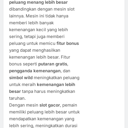
peluang menang lebih besar
dibandingkan dengan mesin slot
lainnya. Mesin ini tidak hanya
memberi lebih banyak
kemenangan kecil yang lebih
sering, tetapi juga memberi
peluang untuk memicu
fitur bonus
yang dapat menghasilkan
kemenangan lebih besar. Fitur
bonus seperti
putaran gratis
,
pengganda kemenangan
, dan
simbol wild
meningkatkan peluang
untuk meraih
kemenangan lebih
besar
tanpa harus meningkatkan
taruhan.
Dengan mesin
slot gacor
, pemain
memiliki peluang lebih besar untuk
mendapatkan kemenangan yang
lebih sering, meningkatkan durasi