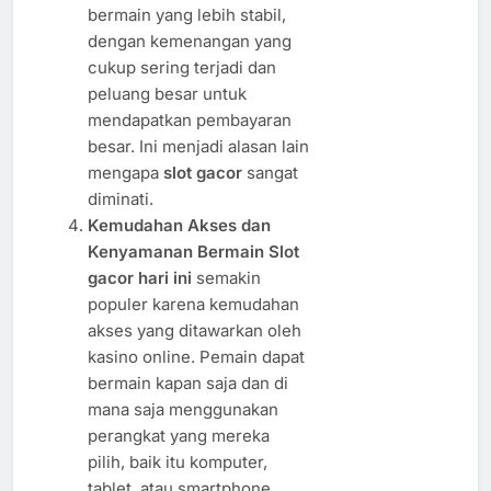
bermain yang lebih stabil,
dengan kemenangan yang
cukup sering terjadi dan
peluang besar untuk
mendapatkan pembayaran
besar. Ini menjadi alasan lain
mengapa
slot gacor
sangat
diminati.
Kemudahan Akses dan
Kenyamanan Bermain
Slot
gacor hari ini
semakin
populer karena kemudahan
akses yang ditawarkan oleh
kasino online. Pemain dapat
bermain kapan saja dan di
mana saja menggunakan
perangkat yang mereka
pilih, baik itu komputer,
tablet, atau smartphone.