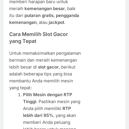
memberi harapan baru untuk
meraih
kemenangan besar
, baik
itu dari
putaran gratis
,
pengganda
kemenangan
, atau
jackpot
.
Cara Memilih Slot Gacor
yang Tepat
Untuk memaksimalkan pengalaman
bermain dan meraih kemenangan
lebih besar di
slot gacor
, berikut
adalah beberapa tips yang bisa
membantu Anda memilih mesin
yang tepat:
Pilih Mesin dengan RTP
Tinggi:
Pastikan mesin yang
Anda pilih memiliki
RTP
lebih dari 95%
, yang akan
memberi Anda peluang