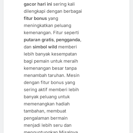
gacor hari ini
sering kali
dilengkapi dengan berbagai
fitur bonus
yang
meningkatkan peluang
kemenangan. Fitur seperti
putaran gratis
,
pengganda
,
dan
simbol wild
memberi
lebih banyak kesempatan
bagi pemain untuk meraih
kemenangan besar tanpa
menambah taruhan. Mesin
dengan fitur bonus yang
sering aktif memberi lebih
banyak peluang untuk
memenangkan hadiah
tambahan, membuat
pengalaman bermain
menjadi lebih seru dan
menguntungkan.Misalnya,