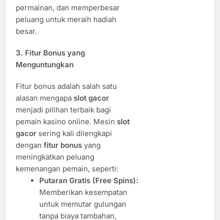
permainan, dan memperbesar
peluang untuk meraih hadiah
besar.
3.
Fitur Bonus yang
Menguntungkan
Fitur bonus adalah salah satu
alasan mengapa
slot gacor
menjadi pilihan terbaik bagi
pemain kasino online. Mesin
slot
gacor
sering kali dilengkapi
dengan
fitur bonus
yang
meningkatkan peluang
kemenangan pemain, seperti:
Putaran Gratis (Free Spins):
Memberikan kesempatan
untuk memutar gulungan
tanpa biaya tambahan,