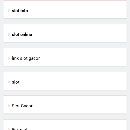
slot toto
slot online
link slot gacor
slot
Slot Gacor
link slot