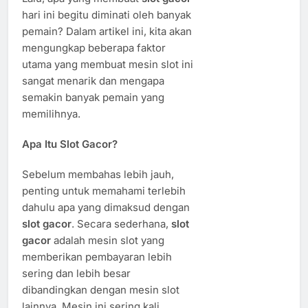
hari ini begitu diminati oleh banyak
pemain? Dalam artikel ini, kita akan
mengungkap beberapa faktor
utama yang membuat mesin slot ini
sangat menarik dan mengapa
semakin banyak pemain yang
memilihnya.
Apa Itu Slot Gacor?
Sebelum membahas lebih jauh,
penting untuk memahami terlebih
dahulu apa yang dimaksud dengan
slot gacor
. Secara sederhana,
slot
gacor
adalah mesin slot yang
memberikan pembayaran lebih
sering dan lebih besar
dibandingkan dengan mesin slot
lainnya. Mesin ini sering kali