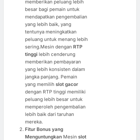
memberikan peluang lebih
besar bagi pemain untuk
mendapatkan pengembalian
yang lebih baik, yang
tentunya meningkatkan
peluang untuk menang lebih
sering.Mesin dengan
RTP
tinggi
lebih cenderung
memberikan pembayaran
yang lebih konsisten dalam
jangka panjang. Pemain
yang memilih
slot gacor
dengan RTP tinggi memiliki
peluang lebih besar untuk
memperoleh pengembalian
lebih baik dari taruhan
mereka.
Fitur Bonus yang
Menguntungkan
Mesin
slot