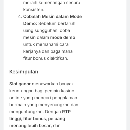
meraih kemenangan secara
konsisten.
Cobalah Mesin dalam Mode
Demo:
Sebelum bertaruh
uang sungguhan, coba
mesin dalam
mode demo
untuk memahami cara
kerjanya dan bagaimana
fitur bonus diaktifkan.
Kesimpulan
Slot gacor
menawarkan banyak
keuntungan bagi pemain kasino
online yang mencari pengalaman
bermain yang menyenangkan dan
menguntungkan. Dengan
RTP
tinggi
,
fitur bonus
,
peluang
menang lebih besar
, dan