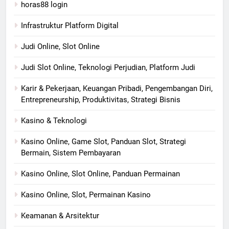
horas88 login
Infrastruktur Platform Digital
Judi Online, Slot Online
Judi Slot Online, Teknologi Perjudian, Platform Judi
Karir & Pekerjaan, Keuangan Pribadi, Pengembangan Diri,
Entrepreneurship, Produktivitas, Strategi Bisnis
Kasino & Teknologi
Kasino Online, Game Slot, Panduan Slot, Strategi
Bermain, Sistem Pembayaran
Kasino Online, Slot Online, Panduan Permainan
Kasino Online, Slot, Permainan Kasino
Keamanan & Arsitektur