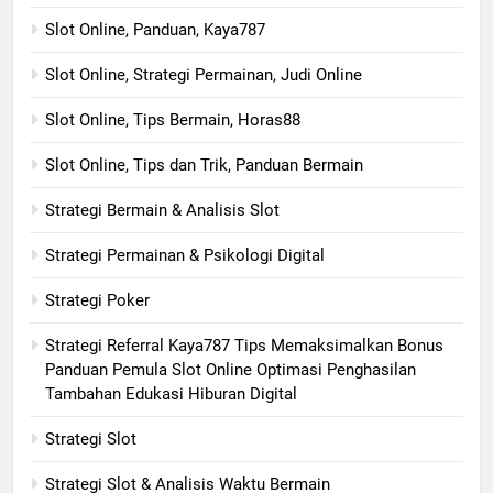
Slot Online, Panduan, Kaya787
Slot Online, Strategi Permainan, Judi Online
Slot Online, Tips Bermain, Horas88
Slot Online, Tips dan Trik, Panduan Bermain
Strategi Bermain & Analisis Slot
Strategi Permainan & Psikologi Digital
Strategi Poker
Strategi Referral Kaya787 Tips Memaksimalkan Bonus
Panduan Pemula Slot Online Optimasi Penghasilan
Tambahan Edukasi Hiburan Digital
Strategi Slot
Strategi Slot & Analisis Waktu Bermain