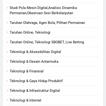
Studi Pola Mesin Digital,Analisis Dinamika
Permainan,Observasi Sesi Berkelanjutan
Taruhan Olahraga, Agen Bola, Pilihan Permainan
Taruhan Online, Teknologi
Taruhan Online, Teknologi SBOBET, Live Betting
Teknologi & Aksesibilitas Digital
Teknologi & Desain Antarmuka
Teknologi & Finansial
Teknologi & Gaya Hidup Produktif
Teknologi & Infrastruktur Digital
Teknologi & Internet