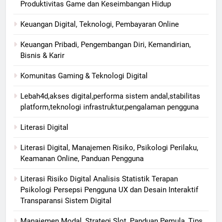
Produktivitas Game dan Keseimbangan Hidup
Keuangan Digital, Teknologi, Pembayaran Online
Keuangan Pribadi, Pengembangan Diri, Kemandirian,
Bisnis & Karir
Komunitas Gaming & Teknologi Digital
Lebah4d,akses digital,performa sistem andal,stabilitas
platform,teknologi infrastruktur,pengalaman pengguna
Literasi Digital
Literasi Digital, Manajemen Risiko, Psikologi Perilaku,
Keamanan Online, Panduan Pengguna
Literasi Risiko Digital Analisis Statistik Terapan
Psikologi Persepsi Pengguna UX dan Desain Interaktif
Transparansi Sistem Digital
Manajemen Modal, Strategi Slot, Panduan Pemula, Tips