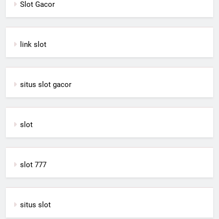
Slot Gacor
link slot
situs slot gacor
slot
slot 777
situs slot