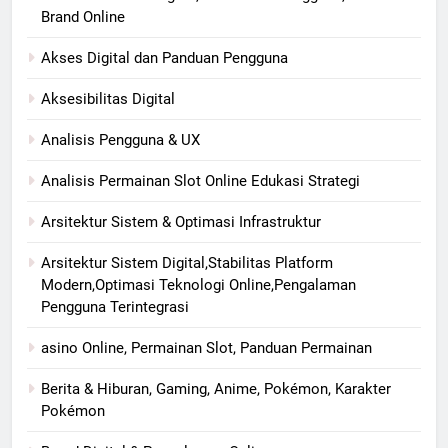
Brand Online
Akses Digital dan Panduan Pengguna
Aksesibilitas Digital
Analisis Pengguna & UX
Analisis Permainan Slot Online Edukasi Strategi
Arsitektur Sistem & Optimasi Infrastruktur
Arsitektur Sistem Digital,Stabilitas Platform
Modern,Optimasi Teknologi Online,Pengalaman
Pengguna Terintegrasi
asino Online, Permainan Slot, Panduan Permainan
Berita & Hiburan, Gaming, Anime, Pokémon, Karakter
Pokémon