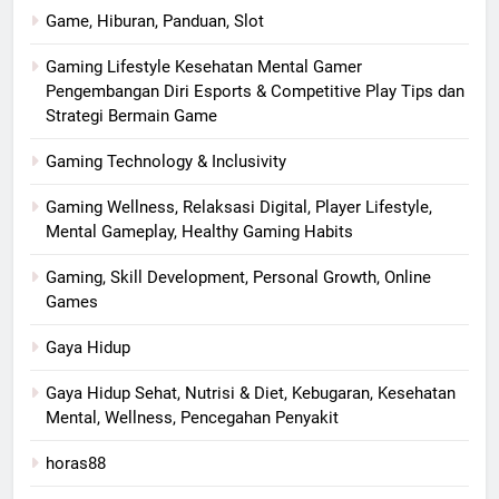
Game, Hiburan, Panduan, Slot
Gaming Lifestyle Kesehatan Mental Gamer
Pengembangan Diri Esports & Competitive Play Tips dan
Strategi Bermain Game
Gaming Technology & Inclusivity
Gaming Wellness, Relaksasi Digital, Player Lifestyle,
Mental Gameplay, Healthy Gaming Habits
Gaming, Skill Development, Personal Growth, Online
Games
Gaya Hidup
Gaya Hidup Sehat, Nutrisi & Diet, Kebugaran, Kesehatan
Mental, Wellness, Pencegahan Penyakit
horas88