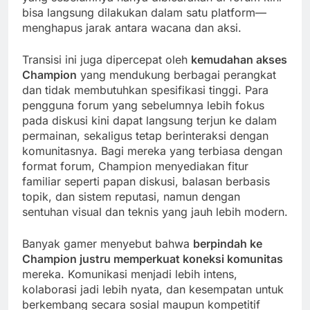
bisa langsung dilakukan dalam satu platform—
menghapus jarak antara wacana dan aksi.
Transisi ini juga dipercepat oleh
kemudahan akses
Champion
yang mendukung berbagai perangkat
dan tidak membutuhkan spesifikasi tinggi. Para
pengguna forum yang sebelumnya lebih fokus
pada diskusi kini dapat langsung terjun ke dalam
permainan, sekaligus tetap berinteraksi dengan
komunitasnya. Bagi mereka yang terbiasa dengan
format forum, Champion menyediakan fitur
familiar seperti papan diskusi, balasan berbasis
topik, dan sistem reputasi, namun dengan
sentuhan visual dan teknis yang jauh lebih modern.
Banyak gamer menyebut bahwa
berpindah ke
Champion justru memperkuat koneksi komunitas
mereka. Komunikasi menjadi lebih intens,
kolaborasi jadi lebih nyata, dan kesempatan untuk
berkembang secara sosial maupun kompetitif