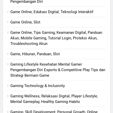
Pengembangan Diri
Game Online, Edukasi Digital, Teknologi Interaktif
Game Online, Slot
Game Online, Tips Gaming, Keamanan Digital, Panduan
Akun, Mobile Gaming, Tutorial Login, Proteksi Akun,
Troubleshooting Akun
Game, Hiburan, Panduan, Slot
Gaming Lifestyle Kesehatan Mental Gamer
Pengembangan Diri Esports & Competitive Play Tips dan
Strategi Bermain Game
Gaming Technology & Inclusivity
Gaming Wellness, Relaksasi Digital, Player Lifestyle,
Mental Gameplay, Healthy Gaming Habits
Gaming, Skill Development, Personal Growth, Online