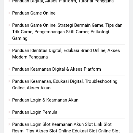
Panduan Digital, Akses Platform, Tutorial Pengguna
Panduan Game Online
Panduan Game Online, Strategi Bermain Game, Tips dan
Trik Game, Pengembangan Skill Gamer, Psikologi
Gaming
Panduan Identitas Digital, Edukasi Brand Online, Akses
Modern Pengguna
Panduan Keamanan Digital & Akses Platform
Panduan Keamanan, Edukasi Digital, Troubleshooting
Online, Akses Akun
Panduan Login & Keamanan Akun
Panduan Login Pemula
Panduan Login Slot Keamanan Akun Slot Link Slot
Resmi Tips Akses Slot Online Edukasi Slot Online Slot