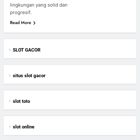
lingkungan yang solid dan
progresif.
Read More
SLOT GACOR
situs slot gacor
slot toto
slot online