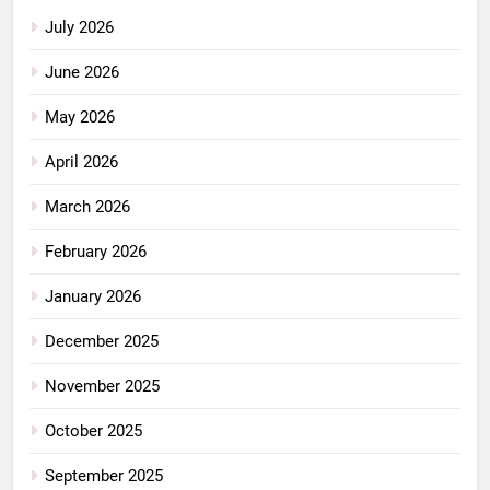
July 2026
June 2026
May 2026
April 2026
March 2026
February 2026
January 2026
December 2025
November 2025
October 2025
September 2025