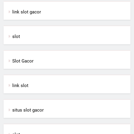
link slot gacor
slot
Slot Gacor
link slot
situs slot gacor