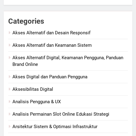
Categories
Akses Alternatif dan Desain Responsif
Akses Alternatif dan Keamanan Sistem
Akses Alternatif Digital, Keamanan Pengguna, Panduan
Brand Online
Akses Digital dan Panduan Pengguna
Aksesibilitas Digital
Analisis Pengguna & UX
Analisis Permainan Slot Online Edukasi Strategi
Arsitektur Sistem & Optimasi Infrastruktur