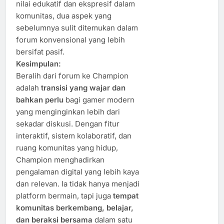
nilai edukatif dan ekspresif dalam
komunitas, dua aspek yang
sebelumnya sulit ditemukan dalam
forum konvensional yang lebih
bersifat pasif.
Kesimpulan:
Beralih dari forum ke Champion
adalah
transisi yang wajar dan
bahkan perlu
bagi gamer modern
yang menginginkan lebih dari
sekadar diskusi. Dengan fitur
interaktif, sistem kolaboratif, dan
ruang komunitas yang hidup,
Champion menghadirkan
pengalaman digital yang lebih kaya
dan relevan. Ia tidak hanya menjadi
platform bermain, tapi juga
tempat
komunitas berkembang, belajar,
dan beraksi bersama
dalam satu