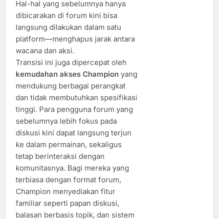
Hal-hal yang sebelumnya hanya
dibicarakan di forum kini bisa
langsung dilakukan dalam satu
platform—menghapus jarak antara
wacana dan aksi.
Transisi ini juga dipercepat oleh
kemudahan akses Champion
yang
mendukung berbagai perangkat
dan tidak membutuhkan spesifikasi
tinggi. Para pengguna forum yang
sebelumnya lebih fokus pada
diskusi kini dapat langsung terjun
ke dalam permainan, sekaligus
tetap berinteraksi dengan
komunitasnya. Bagi mereka yang
terbiasa dengan format forum,
Champion menyediakan fitur
familiar seperti papan diskusi,
balasan berbasis topik, dan sistem