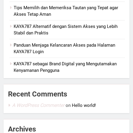
Tips Memilih dan Memeriksa Tautan yang Tepat agar
Akses Tetap Aman
KAYA787 Alternatif dengan Sistem Akses yang Lebih
Stabil dan Praktis
Panduan Menjaga Kelancaran Akses pada Halaman
KAYA787 Login
KAYA787 sebagai Brand Digital yang Mengutamakan
Kenyamanan Pengguna
Recent Comments
A WordPress Commenter
on
Hello world!
Archives