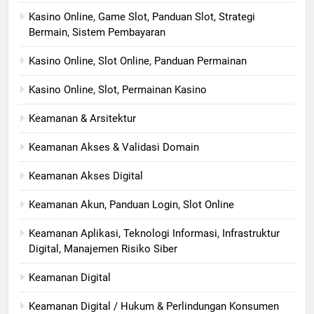
Kasino Online, Game Slot, Panduan Slot, Strategi
Bermain, Sistem Pembayaran
Kasino Online, Slot Online, Panduan Permainan
Kasino Online, Slot, Permainan Kasino
Keamanan & Arsitektur
Keamanan Akses & Validasi Domain
Keamanan Akses Digital
Keamanan Akun, Panduan Login, Slot Online
Keamanan Aplikasi, Teknologi Informasi, Infrastruktur
Digital, Manajemen Risiko Siber
Keamanan Digital
Keamanan Digital / Hukum & Perlindungan Konsumen