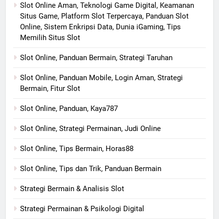
Slot Online Aman, Teknologi Game Digital, Keamanan
Situs Game, Platform Slot Terpercaya, Panduan Slot
Online, Sistem Enkripsi Data, Dunia iGaming, Tips
Memilih Situs Slot
Slot Online, Panduan Bermain, Strategi Taruhan
Slot Online, Panduan Mobile, Login Aman, Strategi
Bermain, Fitur Slot
Slot Online, Panduan, Kaya787
Slot Online, Strategi Permainan, Judi Online
Slot Online, Tips Bermain, Horas88
Slot Online, Tips dan Trik, Panduan Bermain
Strategi Bermain & Analisis Slot
Strategi Permainan & Psikologi Digital