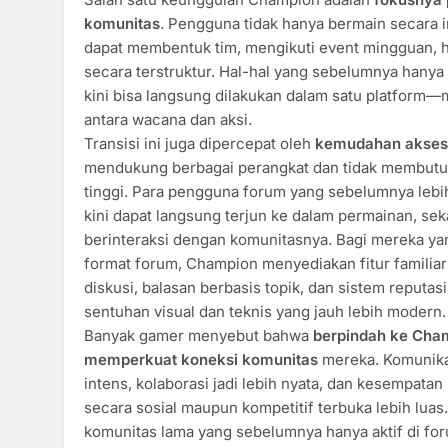
komunitas
. Pengguna tidak hanya bermain secara in
dapat membentuk tim, mengikuti event mingguan, 
secara terstruktur. Hal-hal yang sebelumnya hanya
kini bisa langsung dilakukan dalam satu platform
antara wacana dan aksi.
Transisi ini juga dipercepat oleh
kemudahan akses
mendukung berbagai perangkat dan tidak membutuh
tinggi. Para pengguna forum yang sebelumnya lebih
kini dapat langsung terjun ke dalam permainan, sek
berinteraksi dengan komunitasnya. Bagi mereka ya
format forum, Champion menyediakan fitur familiar
diskusi, balasan berbasis topik, dan sistem reputa
sentuhan visual dan teknis yang jauh lebih modern.
Banyak gamer menyebut bahwa
berpindah ke Cham
memperkuat koneksi komunitas
mereka. Komunika
intens, kolaborasi jadi lebih nyata, dan kesempat
secara sosial maupun kompetitif terbuka lebih lua
komunitas lama yang sebelumnya hanya aktif di foru