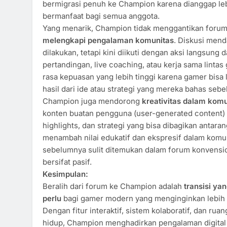
bermigrasi penuh ke Champion karena dianggap leb
bermanfaat bagi semua anggota.
Yang menarik, Champion tidak menggantikan forum
melengkapi pengalaman komunitas
. Diskusi mend
dilakukan, tetapi kini diikuti dengan aksi langsung 
pertandingan, live coaching, atau kerja sama lintas
rasa kepuasan yang lebih tinggi karena gamer bisa
hasil dari ide atau strategi yang mereka bahas seb
Champion juga mendorong
kreativitas dalam komu
konten buatan pengguna (user-generated content) 
highlights, dan strategi yang bisa dibagikan antaran
menambah nilai edukatif dan ekspresif dalam komu
sebelumnya sulit ditemukan dalam forum konvensio
bersifat pasif.
Kesimpulan:
Beralih dari forum ke Champion adalah
transisi ya
perlu
bagi gamer modern yang menginginkan lebih d
Dengan fitur interaktif, sistem kolaboratif, dan ru
hidup, Champion menghadirkan pengalaman digital 