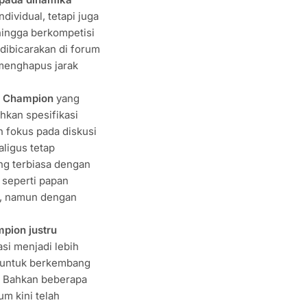
dividual, tetapi juga
hingga berkompetisi
 dibicarakan di forum
—menghapus jarak
 Champion
yang
kan spesifikasi
 fokus pada diskusi
aligus tetap
ng terbiasa dengan
 seperti papan
si, namun dengan
pion justru
si menjadi lebih
an untuk berkembang
s. Bahkan beberapa
m kini telah