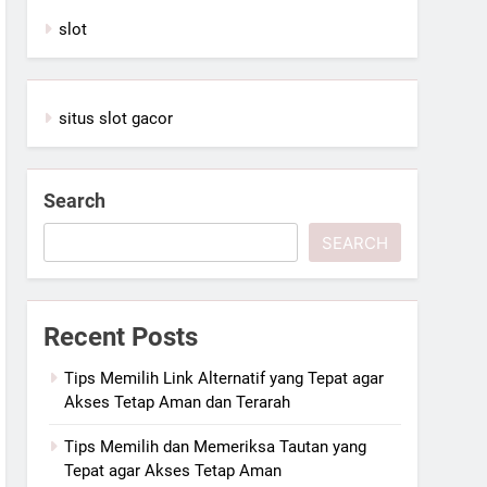
slot
situs slot gacor
Search
SEARCH
Recent Posts
Tips Memilih Link Alternatif yang Tepat agar
Akses Tetap Aman dan Terarah
Tips Memilih dan Memeriksa Tautan yang
Tepat agar Akses Tetap Aman