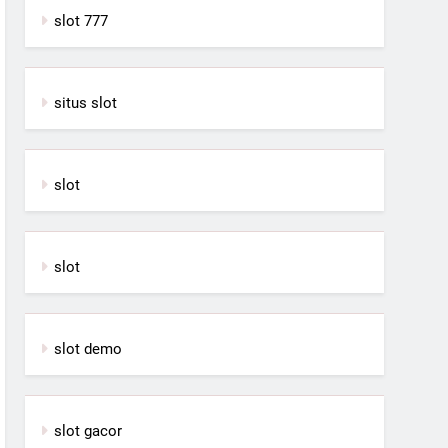
slot 777
situs slot
slot
slot
slot demo
slot gacor