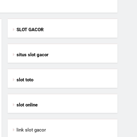
SLOT GACOR
situs slot gacor
slot toto
slot online
link slot gacor