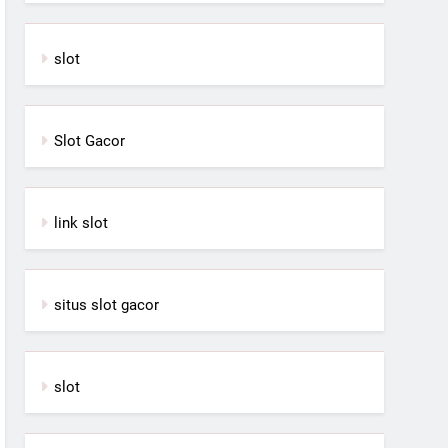
slot
Slot Gacor
link slot
situs slot gacor
slot