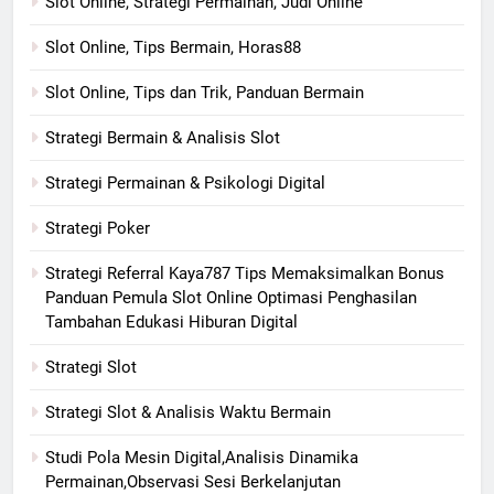
Slot Online, Strategi Permainan, Judi Online
Slot Online, Tips Bermain, Horas88
Slot Online, Tips dan Trik, Panduan Bermain
Strategi Bermain & Analisis Slot
Strategi Permainan & Psikologi Digital
Strategi Poker
Strategi Referral Kaya787 Tips Memaksimalkan Bonus
Panduan Pemula Slot Online Optimasi Penghasilan
Tambahan Edukasi Hiburan Digital
Strategi Slot
Strategi Slot & Analisis Waktu Bermain
Studi Pola Mesin Digital,Analisis Dinamika
Permainan,Observasi Sesi Berkelanjutan