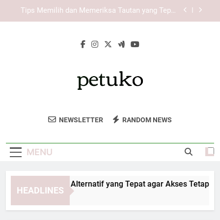
Skip
KAYA787 Alternatif dengan Sistem Akses yang
to
Lebih Stabil dan Praktis
content
Panduan Menjaga Kelancaran Akses pada
Halaman KAYA787 Login
Tips Memilih Link Alternatif yang Tepat agar
Akses Tetap Aman dan Terarah
Tips Memilih dan Memeriksa Tautan yang Tepat
agar Akses Tetap Aman
KAYA787 Alternatif dengan Sistem Akses yang
Lebih Stabil dan Praktis
Petuko
Dapatkan Produk Berkualitas Untuk Hewan
Panduan Menjaga Kelancaran Akses pada
NEWSLETTER
RANDOM NEWS
Halaman KAYA787 Login
Peliharaan Anda Di Petuko. Dari Makanan
Hingga Aksesori, Semuanya Ada Di Sini.
MENU
ps Memilih Link Alternatif yang Tepat agar Akses Tetap Aman
HEADLINES
Weeks Ago