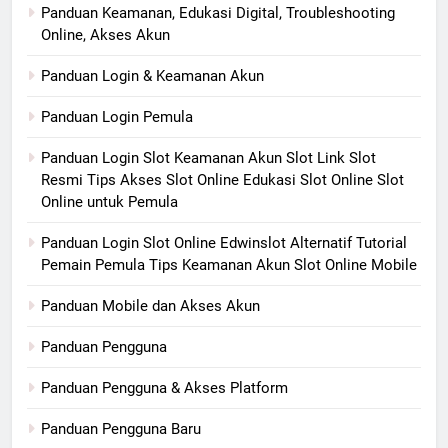
Panduan Keamanan, Edukasi Digital, Troubleshooting
Online, Akses Akun
Panduan Login & Keamanan Akun
Panduan Login Pemula
Panduan Login Slot Keamanan Akun Slot Link Slot
Resmi Tips Akses Slot Online Edukasi Slot Online Slot
Online untuk Pemula
Panduan Login Slot Online Edwinslot Alternatif Tutorial
Pemain Pemula Tips Keamanan Akun Slot Online Mobile
Panduan Mobile dan Akses Akun
Panduan Pengguna
Panduan Pengguna & Akses Platform
Panduan Pengguna Baru