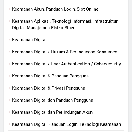
Keamanan Akun, Panduan Login, Slot Online
Keamanan Aplikasi, Teknologi Informasi, Infrastruktur
Digital, Manajemen Risiko Siber
Keamanan Digital
Keamanan Digital / Hukum & Perlindungan Konsumen
Keamanan Digital / User Authentication / Cybersecurity
Keamanan Digital & Panduan Pengguna
Keamanan Digital & Privasi Pengguna
Keamanan Digital dan Panduan Pengguna
Keamanan Digital dan Perlindungan Akun
Keamanan Digital, Panduan Login, Teknologi Keamanan