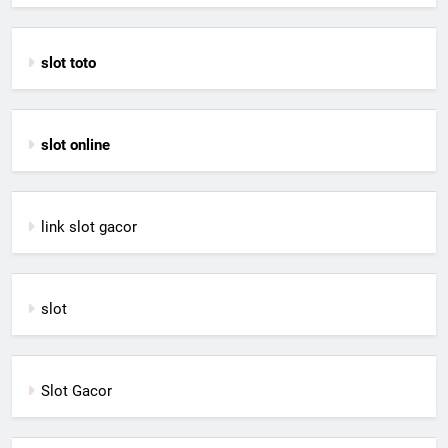
slot toto
slot online
link slot gacor
slot
Slot Gacor