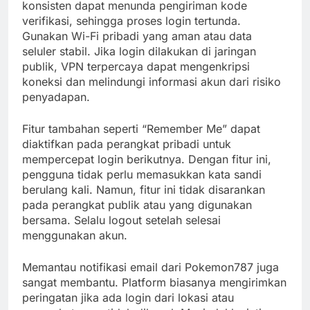
konsisten dapat menunda pengiriman kode
verifikasi, sehingga proses login tertunda.
Gunakan Wi-Fi pribadi yang aman atau data
seluler stabil. Jika login dilakukan di jaringan
publik, VPN terpercaya dapat mengenkripsi
koneksi dan melindungi informasi akun dari risiko
penyadapan.
Fitur tambahan seperti “Remember Me” dapat
diaktifkan pada perangkat pribadi untuk
mempercepat login berikutnya. Dengan fitur ini,
pengguna tidak perlu memasukkan kata sandi
berulang kali. Namun, fitur ini tidak disarankan
pada perangkat publik atau yang digunakan
bersama. Selalu logout setelah selesai
menggunakan akun.
Memantau notifikasi email dari Pokemon787 juga
sangat membantu. Platform biasanya mengirimkan
peringatan jika ada login dari lokasi atau