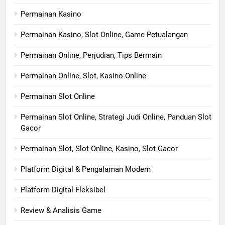
Permainan Kasino
Permainan Kasino, Slot Online, Game Petualangan
Permainan Online, Perjudian, Tips Bermain
Permainan Online, Slot, Kasino Online
Permainan Slot Online
Permainan Slot Online, Strategi Judi Online, Panduan Slot
Gacor
Permainan Slot, Slot Online, Kasino, Slot Gacor
Platform Digital & Pengalaman Modern
Platform Digital Fleksibel
Review & Analisis Game