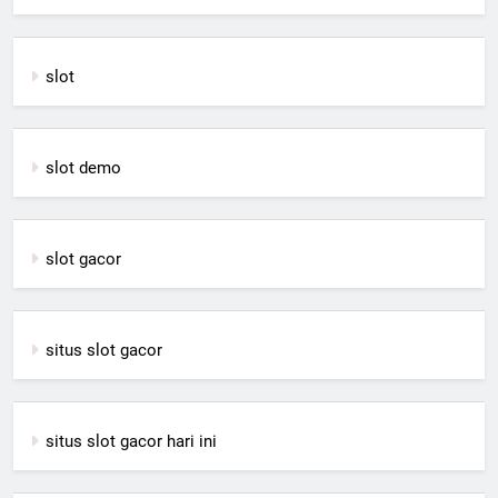
slot
slot demo
slot gacor
situs slot gacor
situs slot gacor hari ini