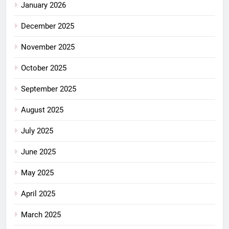
January 2026
December 2025
November 2025
October 2025
September 2025
August 2025
July 2025
June 2025
May 2025
April 2025
March 2025