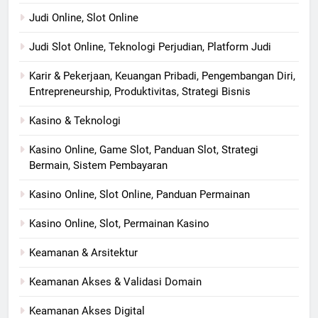
Judi Online, Slot Online
Judi Slot Online, Teknologi Perjudian, Platform Judi
Karir & Pekerjaan, Keuangan Pribadi, Pengembangan Diri,
Entrepreneurship, Produktivitas, Strategi Bisnis
Kasino & Teknologi
Kasino Online, Game Slot, Panduan Slot, Strategi
Bermain, Sistem Pembayaran
Kasino Online, Slot Online, Panduan Permainan
Kasino Online, Slot, Permainan Kasino
Keamanan & Arsitektur
Keamanan Akses & Validasi Domain
Keamanan Akses Digital