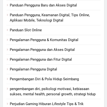
Panduan Pengguna Baru dan Akses Digital
Panduan Pengguna, Keamanan Digital, Tips Online,
Aplikasi Mobile, Teknologi Digital
Panduan Slot Online
Pengalaman Pengguna & Komunitas Digital
Pengalaman Pengguna dan Akses Digital
Pengalaman Pengguna dan Fitur Digital
Pengalaman Pengguna Digital
Pengembangan Diri & Pola Hidup Seimbang
pengembangan diri, psikologi motivasi, kebiasaan
sukses, mental health, personal growth, strategi hidup
Perjudian Gaming Hiburan Lifestyle Tips & Trik