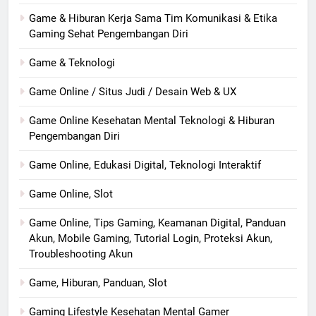
Game & Hiburan Kerja Sama Tim Komunikasi & Etika
Gaming Sehat Pengembangan Diri
Game & Teknologi
Game Online / Situs Judi / Desain Web & UX
Game Online Kesehatan Mental Teknologi & Hiburan
Pengembangan Diri
Game Online, Edukasi Digital, Teknologi Interaktif
Game Online, Slot
Game Online, Tips Gaming, Keamanan Digital, Panduan
Akun, Mobile Gaming, Tutorial Login, Proteksi Akun,
Troubleshooting Akun
Game, Hiburan, Panduan, Slot
Gaming Lifestyle Kesehatan Mental Gamer