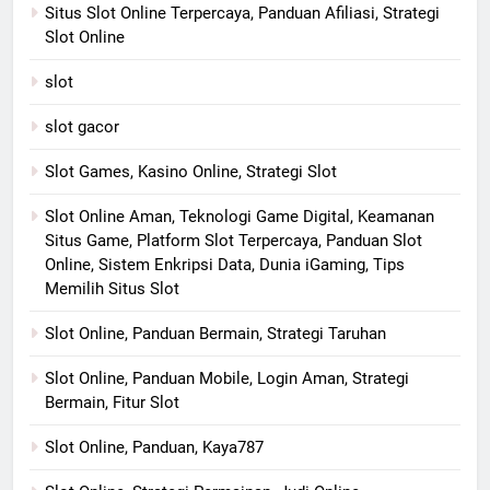
Situs Slot Online Terpercaya, Panduan Afiliasi, Strategi
Slot Online
slot
slot gacor
Slot Games, Kasino Online, Strategi Slot
Slot Online Aman, Teknologi Game Digital, Keamanan
Situs Game, Platform Slot Terpercaya, Panduan Slot
Online, Sistem Enkripsi Data, Dunia iGaming, Tips
Memilih Situs Slot
Slot Online, Panduan Bermain, Strategi Taruhan
Slot Online, Panduan Mobile, Login Aman, Strategi
Bermain, Fitur Slot
Slot Online, Panduan, Kaya787