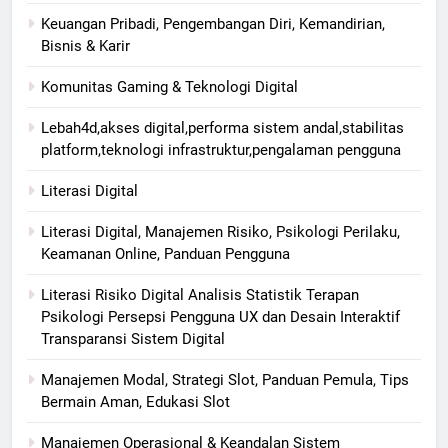
Keuangan Pribadi, Pengembangan Diri, Kemandirian,
Bisnis & Karir
Komunitas Gaming & Teknologi Digital
Lebah4d,akses digital,performa sistem andal,stabilitas
platform,teknologi infrastruktur,pengalaman pengguna
Literasi Digital
Literasi Digital, Manajemen Risiko, Psikologi Perilaku,
Keamanan Online, Panduan Pengguna
Literasi Risiko Digital Analisis Statistik Terapan
Psikologi Persepsi Pengguna UX dan Desain Interaktif
Transparansi Sistem Digital
Manajemen Modal, Strategi Slot, Panduan Pemula, Tips
Bermain Aman, Edukasi Slot
Manajemen Operasional & Keandalan Sistem