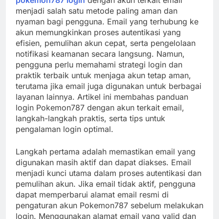
pokemon787 login
dengan akun terkait email
menjadi salah satu metode paling aman dan
nyaman bagi pengguna. Email yang terhubung ke
akun memungkinkan proses autentikasi yang
efisien, pemulihan akun cepat, serta pengelolaan
notifikasi keamanan secara langsung. Namun,
pengguna perlu memahami strategi login dan
praktik terbaik untuk menjaga akun tetap aman,
terutama jika email juga digunakan untuk berbagai
layanan lainnya. Artikel ini membahas panduan
login Pokemon787 dengan akun terkait email,
langkah-langkah praktis, serta tips untuk
pengalaman login optimal.
Langkah pertama adalah memastikan email yang
digunakan masih aktif dan dapat diakses. Email
menjadi kunci utama dalam proses autentikasi dan
pemulihan akun. Jika email tidak aktif, pengguna
dapat memperbarui alamat email resmi di
pengaturan akun Pokemon787 sebelum melakukan
login. Menggunakan alamat email yang valid dan