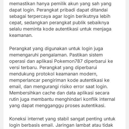
memastikan hanya pemilik akun yang sah yang
dapat login. Perangkat pribadi dapat ditandai
sebagai terpercaya agar login berikutnya lebih
cepat, sedangkan perangkat publik sebaiknya
selalu meminta kode autentikasi untuk menjaga
keamanan.
Perangkat yang digunakan untuk login juga
memengaruhi pengalaman. Pastikan sistem
operasi dan aplikasi Pokemon787 diperbarui ke
versi terbaru. Perangkat yang diperbarui
mendukung protokol keamanan modern,
memperlancar pengiriman kode autentikasi ke
email, dan mengurangi risiko error saat login.
Membersihkan cache dan data aplikasi secara
rutin juga membantu menghindari konflik internal
yang dapat mengganggu proses autentikasi.
Koneksi internet yang stabil sangat penting untuk
login berbasis email. Jaringan lambat atau tidak