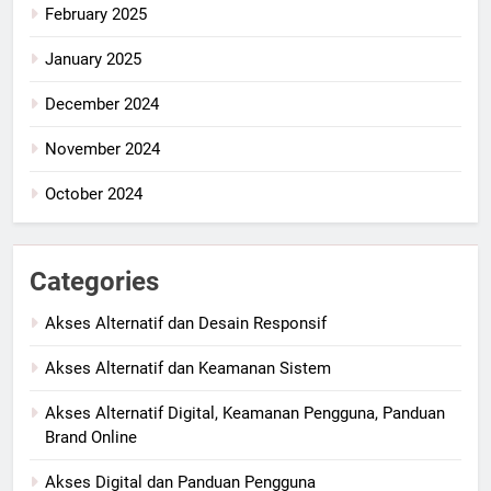
February 2025
January 2025
December 2024
November 2024
October 2024
Categories
Akses Alternatif dan Desain Responsif
Akses Alternatif dan Keamanan Sistem
Akses Alternatif Digital, Keamanan Pengguna, Panduan
Brand Online
Akses Digital dan Panduan Pengguna