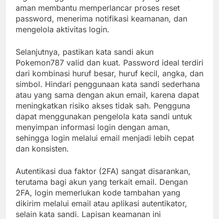
aman membantu memperlancar proses reset
password, menerima notifikasi keamanan, dan
mengelola aktivitas login.
Selanjutnya, pastikan kata sandi akun
Pokemon787 valid dan kuat. Password ideal terdiri
dari kombinasi huruf besar, huruf kecil, angka, dan
simbol. Hindari penggunaan kata sandi sederhana
atau yang sama dengan akun email, karena dapat
meningkatkan risiko akses tidak sah. Pengguna
dapat menggunakan pengelola kata sandi untuk
menyimpan informasi login dengan aman,
sehingga login melalui email menjadi lebih cepat
dan konsisten.
Autentikasi dua faktor (2FA) sangat disarankan,
terutama bagi akun yang terkait email. Dengan
2FA, login memerlukan kode tambahan yang
dikirim melalui email atau aplikasi autentikator,
selain kata sandi. Lapisan keamanan ini