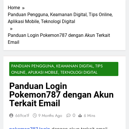
Home
Panduan Pengguna, Keamanan Digital, Tips Online,
Aplikasi Mobile, Teknologi Digital
Panduan Login Pokemon787 dengan Akun Terkait
Email
PANDUAN PENGGUNA, KEAMANAN DIGITAL, TIPS
ONLINE, APLIKASI MOBILE, TEKNOLOGI DIGITAL
Panduan Login
Pokemon787 dengan Akun
Terkait Email
0
669ce1f
9 Months Ago
6 Mins