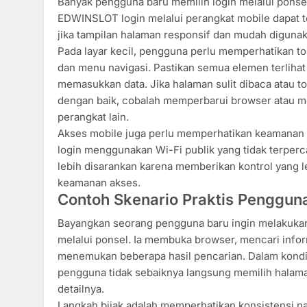
Banyak pengguna baru memilih login melalui ponsel 
EDWINSLOT login melalui perangkat mobile dapat te
jika tampilan halaman responsif dan mudah digunak
Pada layar kecil, pengguna perlu memperhatikan to
dan menu navigasi. Pastikan semua elemen terlihat
memasukkan data. Jika halaman sulit dibaca atau t
dengan baik, cobalah memperbarui browser atau 
perangkat lain.
Akses mobile juga perlu memperhatikan keamanan j
login menggunakan Wi-Fi publik yang tidak terperca
lebih disarankan karena memberikan kontrol yang l
keamanan akses.
Contoh Skenario Praktis Penggun
Bayangkan seorang pengguna baru ingin melakuk
melalui ponsel. Ia membuka browser, mencari inform
menemukan beberapa hasil pencarian. Dalam kondisi
pengguna tidak sebaiknya langsung memilih halam
detailnya.
Langkah bijak adalah memperhatikan konsistensi n