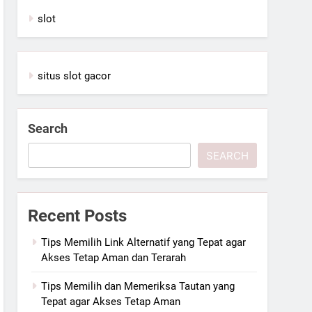
slot
situs slot gacor
Search
SEARCH
Recent Posts
Tips Memilih Link Alternatif yang Tepat agar
Akses Tetap Aman dan Terarah
Tips Memilih dan Memeriksa Tautan yang
Tepat agar Akses Tetap Aman