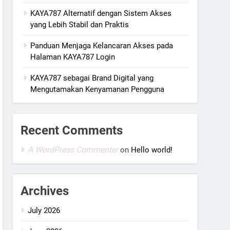
KAYA787 Alternatif dengan Sistem Akses
yang Lebih Stabil dan Praktis
Panduan Menjaga Kelancaran Akses pada
Halaman KAYA787 Login
KAYA787 sebagai Brand Digital yang
Mengutamakan Kenyamanan Pengguna
Recent Comments
A WordPress Commenter
on
Hello world!
Archives
July 2026