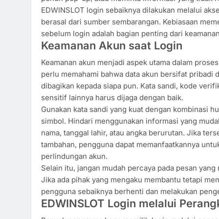
EDWINSLOT login sebaiknya dilakukan melalui akses
berasal dari sumber sembarangan. Kebiasaan mem
sebelum login adalah bagian penting dari keamanan 
Keamanan Akun saat Login
Keamanan akun menjadi aspek utama dalam proses 
perlu memahami bahwa data akun bersifat pribadi d
dibagikan kepada siapa pun. Kata sandi, kode verifik
sensitif lainnya harus dijaga dengan baik.
Gunakan kata sandi yang kuat dengan kombinasi hur
simbol. Hindari menggunakan informasi yang mudah
nama, tanggal lahir, atau angka berurutan. Jika ter
tambahan, pengguna dapat memanfaatkannya untu
perlindungan akun.
Selain itu, jangan mudah percaya pada pesan yang 
Jika ada pihak yang mengaku membantu tetapi memi
pengguna sebaiknya berhenti dan melakukan peng
EDWINSLOT Login melalui Perang