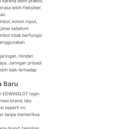
karena lebih praktis.
rasa lebih fleksibel
an.
mbol, kolom input,
 jelas sebelum
ombol tidak berfungsi
menggunakan
aringan. Hindari
ya. Jaringan pribadi
ebih baik terhadap
a Baru
an EDWINSLOT login
asi brand, lalu
 seperti ini,
an tanpa memeriksa
ama brand, tampilan