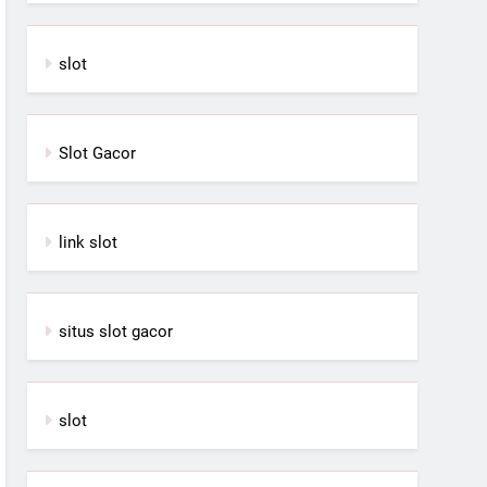
slot
Slot Gacor
link slot
situs slot gacor
slot