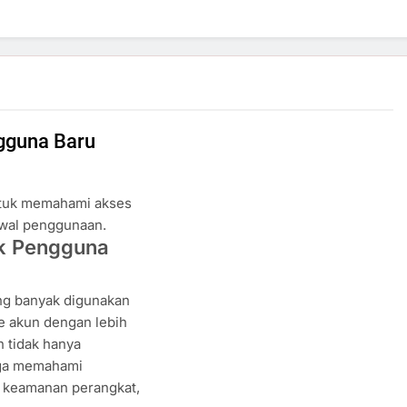
gguna Baru
tuk memahami akses
awal penggunaan.
k Pengguna
ng banyak digunakan
e akun dengan lebih
n tidak hanya
uga memahami
 keamanan perangkat,