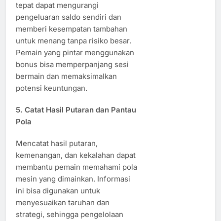
tepat dapat mengurangi
pengeluaran saldo sendiri dan
memberi kesempatan tambahan
untuk menang tanpa risiko besar.
Pemain yang pintar menggunakan
bonus bisa memperpanjang sesi
bermain dan memaksimalkan
potensi keuntungan.
5. Catat Hasil Putaran dan Pantau
Pola
Mencatat hasil putaran,
kemenangan, dan kekalahan dapat
membantu pemain memahami pola
mesin yang dimainkan. Informasi
ini bisa digunakan untuk
menyesuaikan taruhan dan
strategi, sehingga pengelolaan