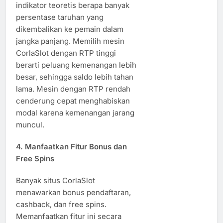
indikator teoretis berapa banyak
persentase taruhan yang
dikembalikan ke pemain dalam
jangka panjang. Memilih mesin
CorlaSlot dengan RTP tinggi
berarti peluang kemenangan lebih
besar, sehingga saldo lebih tahan
lama. Mesin dengan RTP rendah
cenderung cepat menghabiskan
modal karena kemenangan jarang
muncul.
4. Manfaatkan Fitur Bonus dan
Free Spins
Banyak situs CorlaSlot
menawarkan bonus pendaftaran,
cashback, dan free spins.
Memanfaatkan fitur ini secara