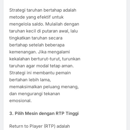
Strategi taruhan bertahap adalah
metode yang efektif untuk
mengelola saldo. Mulailah dengan
taruhan kecil di putaran awal, lalu
tingkatkan taruhan secara
bertahap setelah beberapa
kemenangan. Jika mengalami
kekalahan berturut-turut, turunkan
taruhan agar modal tetap aman.
Strategi ini membantu pemain
bertahan lebih lama,
memaksimalkan peluang menang,
dan mengurangi tekanan
emosional.
3. Pilih Mesin dengan RTP Tinggi
Return to Player (RTP) adalah