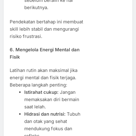
sebelum beralih ke hal
berikutnya.
Pendekatan bertahap ini membuat
skill lebih stabil dan mengurangi
risiko frustrasi.
6. Mengelola Energi Mental dan
Fisik
Latihan rutin akan maksimal jika
energi mental dan fisik terjaga.
Beberapa langkah penting:
Istirahat cukup:
Jangan
memaksakan diri bermain
saat lelah.
Hidrasi dan nutrisi:
Tubuh
dan otak yang sehat
mendukung fokus dan
refleks.