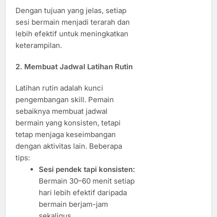
Dengan tujuan yang jelas, setiap
sesi bermain menjadi terarah dan
lebih efektif untuk meningkatkan
keterampilan.
2. Membuat Jadwal Latihan Rutin
Latihan rutin adalah kunci
pengembangan skill. Pemain
sebaiknya membuat jadwal
bermain yang konsisten, tetapi
tetap menjaga keseimbangan
dengan aktivitas lain. Beberapa
tips:
Sesi pendek tapi konsisten:
Bermain 30–60 menit setiap
hari lebih efektif daripada
bermain berjam-jam
sekaligus.