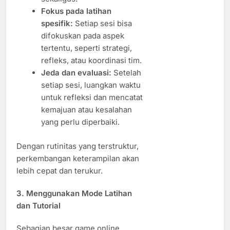
Fokus pada latihan
spesifik:
Setiap sesi bisa
difokuskan pada aspek
tertentu, seperti strategi,
refleks, atau koordinasi tim.
Jeda dan evaluasi:
Setelah
setiap sesi, luangkan waktu
untuk refleksi dan mencatat
kemajuan atau kesalahan
yang perlu diperbaiki.
Dengan rutinitas yang terstruktur,
perkembangan keterampilan akan
lebih cepat dan terukur.
3. Menggunakan Mode Latihan
dan Tutorial
Sebagian besar game online