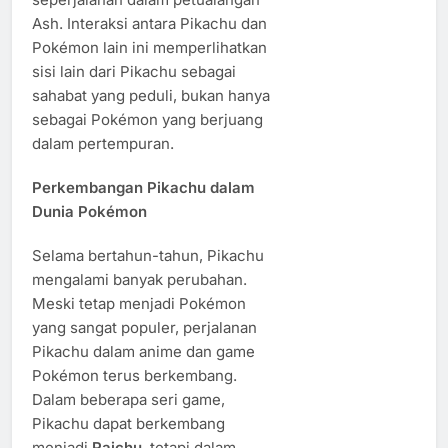
Ash. Interaksi antara Pikachu dan
Pokémon lain ini memperlihatkan
sisi lain dari Pikachu sebagai
sahabat yang peduli, bukan hanya
sebagai Pokémon yang berjuang
dalam pertempuran.
Perkembangan Pikachu dalam
Dunia Pokémon
Selama bertahun-tahun, Pikachu
mengalami banyak perubahan.
Meski tetap menjadi Pokémon
yang sangat populer, perjalanan
Pikachu dalam anime dan game
Pokémon terus berkembang.
Dalam beberapa seri game,
Pikachu dapat berkembang
menjadi
Raichu
, tetapi dalam