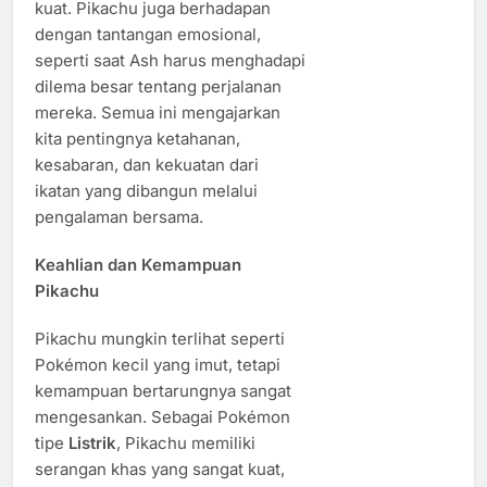
kuat. Pikachu juga berhadapan
dengan tantangan emosional,
seperti saat Ash harus menghadapi
dilema besar tentang perjalanan
mereka. Semua ini mengajarkan
kita pentingnya ketahanan,
kesabaran, dan kekuatan dari
ikatan yang dibangun melalui
pengalaman bersama.
Keahlian dan Kemampuan
Pikachu
Pikachu mungkin terlihat seperti
Pokémon kecil yang imut, tetapi
kemampuan bertarungnya sangat
mengesankan. Sebagai Pokémon
tipe
Listrik
, Pikachu memiliki
serangan khas yang sangat kuat,