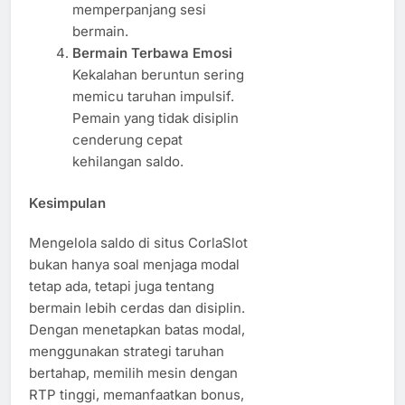
memperpanjang sesi
bermain.
Bermain Terbawa Emosi
Kekalahan beruntun sering
memicu taruhan impulsif.
Pemain yang tidak disiplin
cenderung cepat
kehilangan saldo.
Kesimpulan
Mengelola saldo di situs CorlaSlot
bukan hanya soal menjaga modal
tetap ada, tetapi juga tentang
bermain lebih cerdas dan disiplin.
Dengan menetapkan batas modal,
menggunakan strategi taruhan
bertahap, memilih mesin dengan
RTP tinggi, memanfaatkan bonus,