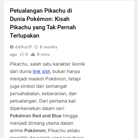
Petualangan Pikachu di
Dunia Pokémon: Kisah
Pikachu yang Tak Pernah
Terlupakan
669ce1f
8 months
ago
0
8 mins
Pikachu, salah satu karakter ikonik
dari dunia
link slot
, bukan hanya
menjadi maskot Pokémon, tetapi
juga simbol dari semangat
persahabatan, keberanian, dan
petualangan. Dari pertama kali
diperkenalkan dalam seri
Pokémon Red and Blue
hingga
menjadi bintang utama dalam
anime
Pokémon
, Pikachu selalu
memiliki daya tarik yang luar biasa