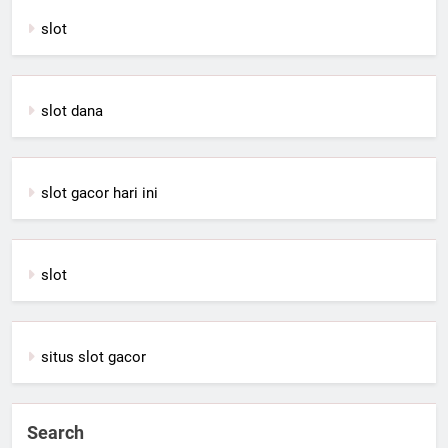
slot
slot dana
slot gacor hari ini
slot
situs slot gacor
Search