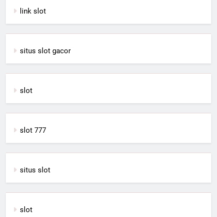
link slot
situs slot gacor
slot
slot 777
situs slot
slot