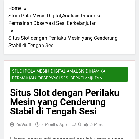
Home
Studi Pola Mesin Digital,Analisis Dinamika
Permainan,Observasi Sesi Berkelanjutan
Situs Slot dengan Perilaku Mesin yang Cenderung
Stabil di Tengah Sesi
STUDI POLA MESIN DIGITAL,ANALISIS DINAMIKA
PERMAINAN,OBSERVASI SESI BERKELANJUTAN
Situs Slot dengan Perilaku
Mesin yang Cenderung
Stabil di Tengah Sesi
0
669ce1f
8 Months Ago
5 Mins