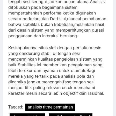
tengah sesi sering dijadikan acuan utama.Analisis
difokuskan pada bagaimana sistem
mempertahankan performa ketika digunakan
secara berkelanjutan.Dari sini,muncul pemahaman
bahwa stabilitas bukan kebetulan,melainkan hasil
dari desain sistem yang memperhitungkan durasi
penggunaan dan interaksi berulang.
Kesimpulannya,situs slot dengan perilaku mesin
yang cenderung stabil di tengah sesi
mencerminkan kualitas pengelolaan sistem yang
baik.Stabilitas ini memberikan pengalaman yang
lebih terukur dan nyaman untuk diamati.Bagi
mereka yang tertarik pada analisis pola dan
dinamika jangka menengah,fase tengah sesi
menjadi titik paling relevan untuk memahami
karakter mesin secara lebih objektif dan rasional.
Tagged:
analisis ritme permainan