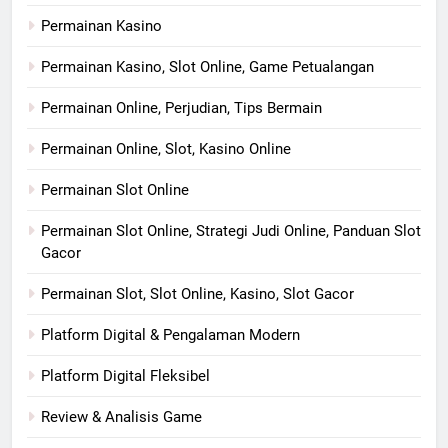
Permainan Kasino
Permainan Kasino, Slot Online, Game Petualangan
Permainan Online, Perjudian, Tips Bermain
Permainan Online, Slot, Kasino Online
Permainan Slot Online
Permainan Slot Online, Strategi Judi Online, Panduan Slot
Gacor
Permainan Slot, Slot Online, Kasino, Slot Gacor
Platform Digital & Pengalaman Modern
Platform Digital Fleksibel
Review & Analisis Game