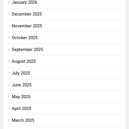
January 2026
December 2025
November 2025
October 2025
September 2025
August 2025
July 2025
June 2025
May 2025
April 2025
March 2025