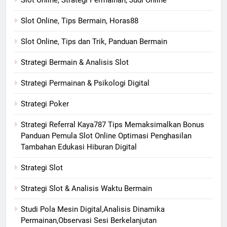
Slot Online, Strategi Permainan, Judi Online
Slot Online, Tips Bermain, Horas88
Slot Online, Tips dan Trik, Panduan Bermain
Strategi Bermain & Analisis Slot
Strategi Permainan & Psikologi Digital
Strategi Poker
Strategi Referral Kaya787 Tips Memaksimalkan Bonus
Panduan Pemula Slot Online Optimasi Penghasilan
Tambahan Edukasi Hiburan Digital
Strategi Slot
Strategi Slot & Analisis Waktu Bermain
Studi Pola Mesin Digital,Analisis Dinamika
Permainan,Observasi Sesi Berkelanjutan