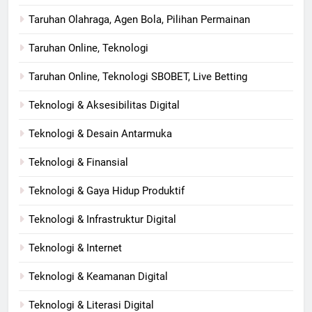
Taruhan Olahraga, Agen Bola, Pilihan Permainan
Taruhan Online, Teknologi
Taruhan Online, Teknologi SBOBET, Live Betting
Teknologi & Aksesibilitas Digital
Teknologi & Desain Antarmuka
Teknologi & Finansial
Teknologi & Gaya Hidup Produktif
Teknologi & Infrastruktur Digital
Teknologi & Internet
Teknologi & Keamanan Digital
Teknologi & Literasi Digital