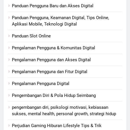
Panduan Pengguna Baru dan Akses Digital
Panduan Pengguna, Keamanan Digital, Tips Online,
Aplikasi Mobile, Teknologi Digital
Panduan Slot Online
Pengalaman Pengguna & Komunitas Digital
Pengalaman Pengguna dan Akses Digital
Pengalaman Pengguna dan Fitur Digital
Pengalaman Pengguna Digital
Pengembangan Diri & Pola Hidup Seimbang
pengembangan diri, psikologi motivasi, kebiasaan
sukses, mental health, personal growth, strategi hidup
Perjudian Gaming Hiburan Lifestyle Tips & Trik