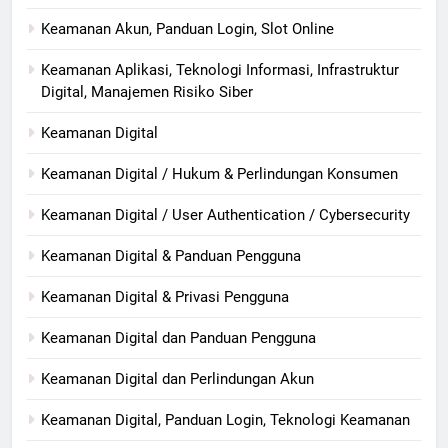
Keamanan Akun, Panduan Login, Slot Online
Keamanan Aplikasi, Teknologi Informasi, Infrastruktur
Digital, Manajemen Risiko Siber
Keamanan Digital
Keamanan Digital / Hukum & Perlindungan Konsumen
Keamanan Digital / User Authentication / Cybersecurity
Keamanan Digital & Panduan Pengguna
Keamanan Digital & Privasi Pengguna
Keamanan Digital dan Panduan Pengguna
Keamanan Digital dan Perlindungan Akun
Keamanan Digital, Panduan Login, Teknologi Keamanan